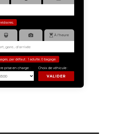
médiaires.
À l'heure
es, par défaut : 1 adulte, 0 bagage.
re prise en charge :
Choix de véhicule :
VALIDER