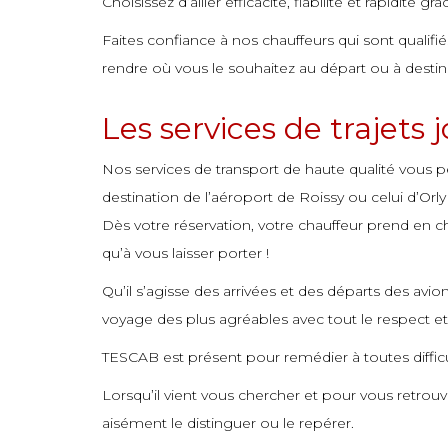
Choisissez d’allier efficacité, fiabilité et rapidité g
commande
Faites confiance à nos chauffeurs qui sont qualifi
commande
rendre où vous le souhaitez au départ ou à destinat
commande
Les services de trajets 
commande
Nos services de transport de haute qualité vous pe
destination de l’aéroport de Roissy ou celui d’Orl
Dès votre réservation, votre chauffeur prend en cha
qu’à vous laisser porter !
Qu’il s’agisse des arrivées et des départs des avion
voyage des plus agréables avec tout le respect et la
TESCAB est présent pour remédier à toutes difficu
Lorsqu’il vient vous chercher et pour vous retrouv
aisément le distinguer ou le repérer.