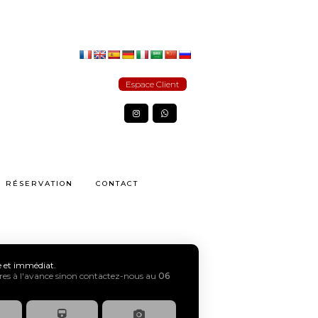
Espace Client
RÉSERVATION
CONTACT
xe et immédiat.
s à l'avance sinon contactez-nous au
06