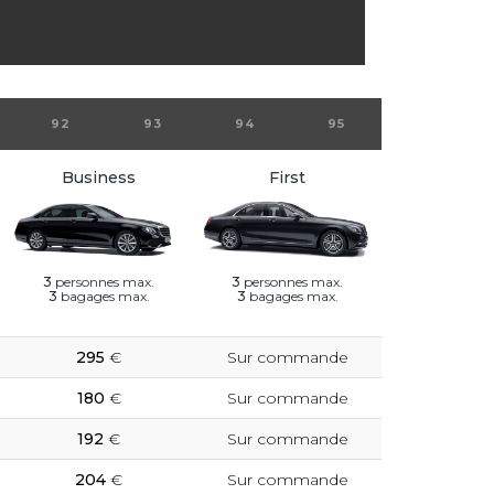
92
93
94
95
Business
First
3
personnes max.
3
personnes max.
3
bagages max.
3
bagages max.
295
€
Sur commande
180
€
Sur commande
192
€
Sur commande
204
€
Sur commande