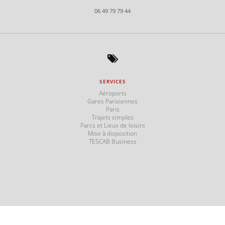
06 49 79 79 44
SERVICES
s
Aéroports
Gares Parisiennes
Paris
Trajets simples
Parcs et Lieux de loisirs
Mise à disposition
TESCAB Business