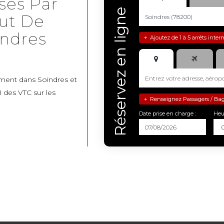
sés Par
Réservez en ligne
ut De
ndres
Ajoutez de 1 à 5 arrêts inter
+
ment dans Soindres et
 des VTC sur les
Renseignez Passagers / Bagag
+
Date prise en charge :
Heu