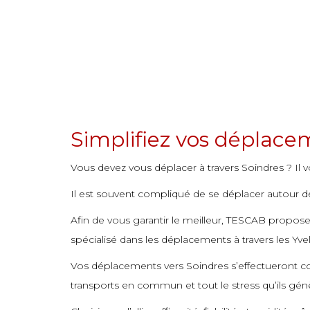
commande
commande
commande
commande
commande
commande
commande
commande
commande
Simplifiez vos déplace
commande
Vous devez vous déplacer à travers Soindres ? Il vo
commande
Il est souvent compliqué de se déplacer autour de 
commande
Afin de vous garantir le meilleur, TESCAB propo
commande
spécialisé dans les déplacements à travers les Yvel
commande
Vos déplacements vers Soindres s’effectueront c
commande
transports en commun et tout le stress qu’ils gén
commande