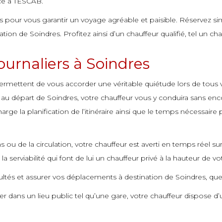
râce à TESCAB.
és pour vous garantir un voyage agréable et paisible. Réservez sim
ion de Soindres. Profitez ainsi d’un chauffeur qualifié, tel un cha
journaliers à Soindres
rmettent de vous accorder une véritable quiétude lors de tous vos
y au départ de Soindres, votre chauffeur vous y conduira sans enc
rge la planification de l’itinéraire ainsi que le temps nécessaire
s ou de la circulation, votre chauffeur est averti en temps réel sur
 serviabilité qui font de lui un chauffeur privé à la hauteur de vo
ltés et assurer vos déplacements à destination de Soindres, quell
er dans un lieu public tel qu’une gare, votre chauffeur dispose 