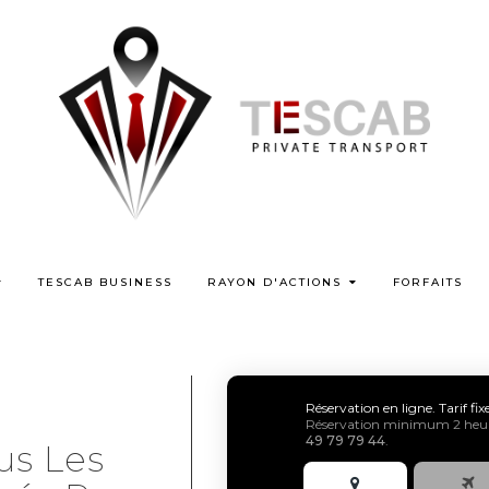
TESCAB BUSINESS
RAYON D'ACTIONS
FORFAITS
Réservation en ligne. Tarif fi
Réservation minimum 2 heure
49 79 79 44
.
us Les