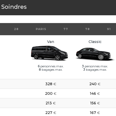
s
Soindres
28
PARIS
77
78
91
Van
Classic
6
personnes max.
3
personnes max.
8
bagages max.
3
bagages max.
328
€
240
€
200
€
146
€
213
€
156
€
227
€
167
€