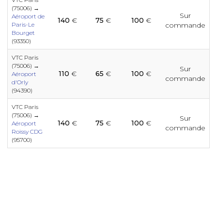
e
e
e
e
e
e
e
e
(75006) →
e
Sur
Aéroport de
140
€
75
€
100
€
Paris-Le
commande
e
e
Bourget
e
e
e
e
e
(93350)
e
e
e
VTC Paris
e
(75006) →
Sur
110
€
65
€
100
€
e
Aéroport
e
commande
e
e
e
e
d'Orly
e
e
(94390)
e
e
e
VTC Paris
e
(75006) →
Sur
140
€
75
€
100
€
e
e
Aéroport
e
e
e
commande
e
e
Roissy CDG
(95700)
e
e
e
e
e
e
e
e
e
e
e
e
e
e
e
e
e
e