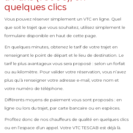
quelques clics
e
e
e
Vous pouvez réserver simplement un VTC en ligne. Quel
que soit le trajet que vous souhaitez, utilisez simplement le
e
e
e
formulaire disponible en haut de cette page.
En quelques minutes, obtenez le tarif de votre trajet en
e
renseignant le point de départ et le lieu de destination. Le
e
e
tarif le plus avantageux vous sera proposé : selon un forfait
ou au kilomètre. Pour valider votre réservation, vous n’avez
e
plus qu’à renseigner votre adresse e-mail, votre nom et
e
votre numéro de téléphone.
Différents moyens de paiement vous sont proposés : en
e
ligne ou lors du trajet, par carte bancaire ou en espèces.
e
Profitez donc de nos chauffeurs de qualité en quelques clics
ou en l’espace d’un appel. Votre VTC TESCAB est déjà là.