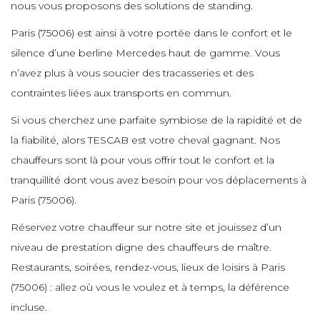
e
nous vous proposons des solutions de standing.
e
e
e
e
e
Paris (75006) est ainsi à votre portée dans le confort et le
e
e
silence d’une berline Mercedes haut de gamme. Vous
e
e
n’avez plus à vous soucier des tracasseries et des
e
e
e
e
contraintes liées aux transports en commun.
e
e
e
Si vous cherchez une parfaite symbiose de la rapidité et de
e
e
la fiabilité, alors TESCAB est votre cheval gagnant. Nos
e
e
e
chauffeurs sont là pour vous offrir tout le confort et la
e
e
e
tranquillité dont vous avez besoin pour vos déplacements à
e
Paris (75006).
e
e
e
e
Réservez votre chauffeur sur notre site et jouissez d’un
e
e
e
e
niveau de prestation digne des chauffeurs de maître.
Restaurants, soirées, rendez-vous, lieux de loisirs à Paris
e
e
e
e
(75006) : allez où vous le voulez et à temps, la déférence
e
e
e
incluse.
e