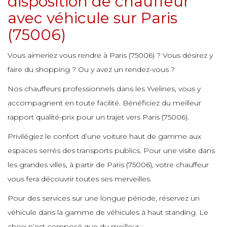
disposition de chauffeur
e
e
avec véhicule sur Paris
e
e
(75006)
e
e
e
e
e
Vous aimeriez vous rendre à Paris (75006) ? Vous désirez y
e
e
faire du shopping ? Ou y avez un rendez-vous ?
e
e
e
e
Nos chauffeurs professionnels dans les Yvelines, vous y
e
accompagnent en toute facilité. Bénéficiez du meilleur
e
e
e
rapport qualité-prix pour un trajet vers Paris (75006).
e
e
e
Privilégiez le confort d’une voiture haut de gamme aux
e
espaces serrés des transports publics. Pour une visite dans
e
e
e
les grandes villes, à partir de Paris (75006), votre chauffeur
e
e
vous fera découvrir toutes ses merveilles.
e
e
Pour des services sur une longue période, réservez un
e
e
e
véhicule dans la gamme de véhicules à haut standing. Le
e
e
e
choix n’est composé que du meilleur :