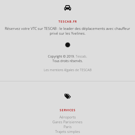
TESCAB.FR
e
Réservez votre VTC sur TESCAB : le leader des déplacements avec chauffeur
privé sur les Yvelines.
e
Copyright © 2019.
Tescab
.
Tous droits réservés.
Les mentions légales de TESCAB
e
e
SERVICES
Aéroports
Gares Parisiennes
Paris
e
Trajets simples