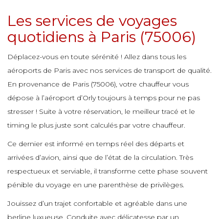
e
e
Les services de voyages
e
e
e
e
e
quotidiens à Paris (75006)
e
e
e
Déplacez-vous en toute sérénité ! Allez dans tous les
e
e
e
aéroports de Paris avec nos services de transport de qualité.
e
e
En provenance de Paris (75006), votre chauffeur vous
e
dépose à l’aéroport d’Orly toujours à temps pour ne pas
e
e
stresser ! Suite à votre réservation, le meilleur tracé et le
e
e
e
e
timing le plus juste sont calculés par votre chauffeur.
e
e
Ce dernier est informé en temps réel des départs et
e
arrivées d’avion, ainsi que de l’état de la circulation. Très
e
e
e
e
respectueux et serviable, il transforme cette phase souvent
e
pénible du voyage en une parenthèse de privilèges.
e
e
e
e
Jouissez d’un trajet confortable et agréable dans une
e
e
berline luxueuse. Conduite avec délicatesse par un