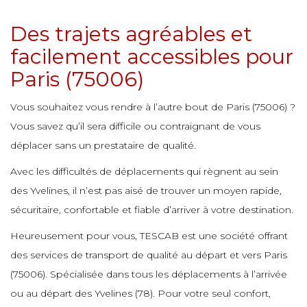
e
e
e
e
Des trajets agréables et
e
e
e
e
facilement accessibles pour
e
e
e
e
Paris (75006)
e
e
e
e
e
Vous souhaitez vous rendre à l’autre bout de Paris (75006) ?
e
e
Vous savez qu’il sera difficile ou contraignant de vous
e
e
e
déplacer sans un prestataire de qualité.
e
e
e
e
e
Avec les difficultés de déplacements qui règnent au sein
e
des Yvelines, il n’est pas aisé de trouver un moyen rapide,
e
e
e
e
sécuritaire, confortable et fiable d’arriver à votre destination.
e
e
e
e
Heureusement pour vous, TESCAB est une société offrant
des services de transport de qualité au départ et vers Paris
e
e
e
e
e
(75006). Spécialisée dans tous les déplacements à l’arrivée
e
e
e
ou au départ des Yvelines (78). Pour votre seul confort,