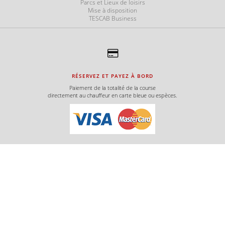
Parcs et Lieux de loisirs
Mise à disposition
TESCAB Business
e
RÉSERVEZ ET PAYEZ À BORD
e
Paiement de la totalité de la course
directement au chauffeur en carte bleue ou espèces.
e
e