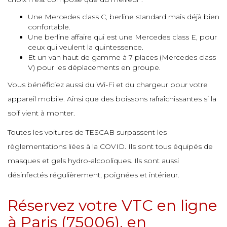
e
e
Une Mercedes class C, berline standard mais déjà bien
e
confortable.
e
e
Une berline affaire qui est une Mercedes class E, pour
e
e
ceux qui veulent la quintessence.
e
e
Et un van haut de gamme à 7 places (Mercedes class
e
V) pour les déplacements en groupe.
e
Vous bénéficiez aussi du Wi-Fi et du chargeur pour votre
e
e
appareil mobile. Ainsi que des boissons rafraîchissantes si la
e
e
soif vient à monter.
e
e
Toutes les voitures de TESCAB surpassent les
e
e
e
règlementations liées à la COVID. Ils sont tous équipés de
e
masques et gels hydro-alcooliques. Ils sont aussi
désinfectés régulièrement, poignées et intérieur.
e
e
e
Réservez votre VTC en ligne
à Paris (75006), en