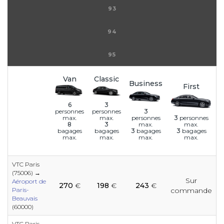
93
94
95
Van
Classic
Business
First
6
3
3
personnes
personnes
personnes
3
personnes
max.
max.
max.
max.
8
3
3
bagages
3
bagages
bagages
bagages
max.
max.
max.
max.
VTC Paris
(75006) →
e
Sur
e
e
e
e
e
e
e
e
Aéroport de
270
€
198
€
243
€
e
e
Paris-
commande
Beauvais
(60000)
e
e
VTC Paris