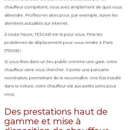
e
e
e
chauffeur compétent, vous avez amplement de quoi vous
e
e
détendre. Profitez-en alors pour, par exemple, suivre les
e
e
dernières actualités sur internet.
e
e
e
À toute heure, TESCAB est là pour vous. Finis les
e
e
problèmes de déplacement pour vous rendre à Paris
e
e
e
(75006) !
e
e
Si vous êtes dans un lieu public comme une gare, votre
e
e
chauffeur vient vous chercher. Il porte une pancarte
e
e
e
nominative, permettant de le reconnaître. Une fois installé
e
e
dans la voiture, votre chauffeur est aux petits soins pour
e
e
vous.
e
e
e
Des prestations haut de
e
e
e
e
gamme et mise à
e
e
e