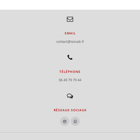
e
e
EMAIL
contact@tescab.fr
e
TÉLÉPHONE
06 49 79 79 44
e
e
RÉSEAUX SOCIAUX
e