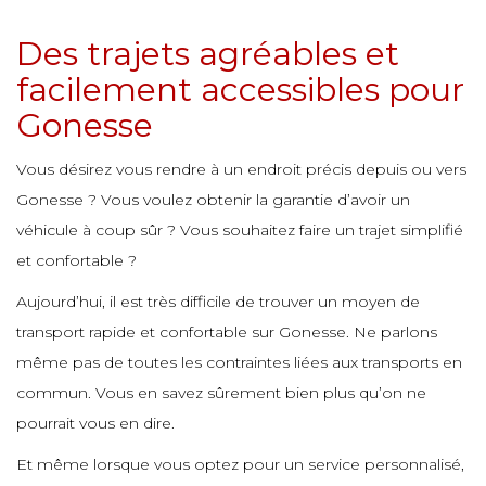
e
e
e
Des trajets agréables et
e
e
e
e
e
e
e
facilement accessibles pour
e
Gonesse
e
e
e
e
e
e
e
e
Vous désirez vous rendre à un endroit précis depuis ou vers
e
Gonesse ? Vous voulez obtenir la garantie d’avoir un
e
véhicule à coup sûr ? Vous souhaitez faire un trajet simplifié
e
e
e
e
e
e
e
et confortable ?
e
e
Aujourd’hui, il est très difficile de trouver un moyen de
e
e
e
transport rapide et confortable sur Gonesse. Ne parlons
e
e
e
e
même pas de toutes les contraintes liées aux transports en
e
e
commun. Vous en savez sûrement bien plus qu’on ne
e
e
e
e
e
pourrait vous en dire.
e
e
Et même lorsque vous optez pour un service personnalisé,
e