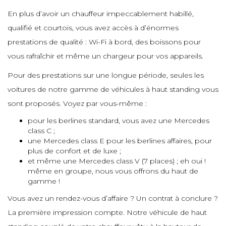
En plus d’avoir un chauffeur impeccablement habillé,
e
e
qualifié et courtois, vous avez accès à d’énormes
e
e
prestations de qualité : Wi-Fi à bord, des boissons pour
e
vous rafraîchir et même un chargeur pour vos appareils.
e
e
Pour des prestations sur une longue période, seules les
e
e
voitures de notre gamme de véhicules à haut standing vous
sont proposés. Voyez par vous-même :
e
pour les berlines standard, vous avez une Mercedes
e
e
class C ;
une Mercedes class E pour les berlines affaires, pour
e
plus de confort et de luxe ;
et même une Mercedes class V (7 places) ; eh oui !
même en groupe, nous vous offrons du haut de
gamme !
e
Vous avez un rendez-vous d’affaire ? Un contrat à conclure ?
La première impression compte. Notre véhicule de haut