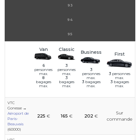
93
94
95
Van
Classic
Business
First
6
3
3
personnes
personnes
personnes
3
personnes
max.
max.
max.
max.
8
3
3
bagages
3
bagages
bagages
bagages
max.
max.
max.
max.
VTC
Gonesse →
e
e
e
e
e
Sur
e
e
e
e
e
e
Aéroport de
225
€
165
€
202
€
Paris-
commande
Beauvais
(60000)
e
e
e
e
e
e
VTC