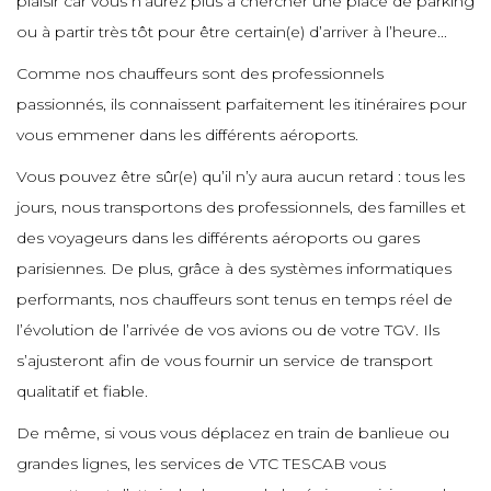
plaisir car vous n’aurez plus à chercher une place de parking
e
e
e
e
ou à partir très tôt pour être certain(e) d’arriver à l’heure...
e
e
Comme nos chauffeurs sont des professionnels
e
e
passionnés, ils connaissent parfaitement les itinéraires pour
e
e
e
e
e
vous emmener dans les différents aéroports.
e
Vous pouvez être sûr(e) qu’il n’y aura aucun retard : tous les
e
e
e
e
e
jours, nous transportons des professionnels, des familles et
e
des voyageurs dans les différents aéroports ou gares
e
e
parisiennes. De plus, grâce à des systèmes informatiques
e
e
e
e
performants, nos chauffeurs sont tenus en temps réel de
e
l’évolution de l’arrivée de vos avions ou de votre TGV. Ils
e
e
e
s’ajusteront afin de vous fournir un service de transport
e
e
e
e
qualitatif et fiable.
e
e
De même, si vous vous déplacez en train de banlieue ou
e
e
grandes lignes, les services de VTC TESCAB vous
e
e
e
e