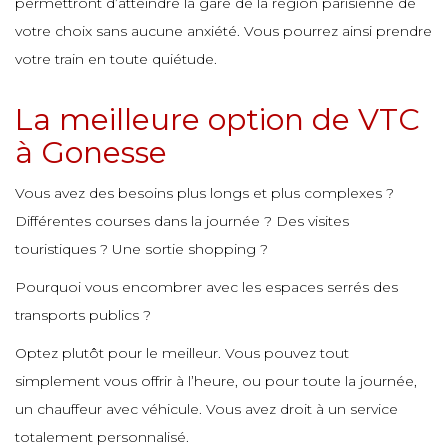
permettront d’atteindre la gare de la région parisienne de
e
e
votre choix sans aucune anxiété. Vous pourrez ainsi prendre
e
votre train en toute quiétude.
e
e
e
e
e
La meilleure option de VTC
e
à Gonesse
e
e
e
e
e
e
Vous avez des besoins plus longs et plus complexes ?
e
Différentes courses dans la journée ? Des visites
e
touristiques ? Une sortie shopping ?
e
e
e
e
Pourquoi vous encombrer avec les espaces serrés des
transports publics ?
e
e
e
e
e
Optez plutôt pour le meilleur. Vous pouvez tout
simplement vous offrir à l’heure, ou pour toute la journée,
un chauffeur avec véhicule. Vous avez droit à un service
e
e
e
e
totalement personnalisé.