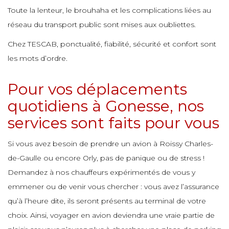
e
e
e
Toute la lenteur, le brouhaha et les complications liées au
e
e
e
réseau du transport public sont mises aux oubliettes.
e
e
e
Chez TESCAB, ponctualité, fiabilité, sécurité et confort sont
e
e
e
e
les mots d’ordre.
e
e
e
e
e
e
Pour vos déplacements
e
e
quotidiens à Gonesse, nos
e
e
e
e
services sont faits pour vous
e
e
e
Si vous avez besoin de prendre un avion à Roissy Charles-
e
e
e
de-Gaulle ou encore Orly, pas de panique ou de stress !
e
e
e
e
Demandez à nos chauffeurs expérimentés de vous y
emmener ou de venir vous chercher : vous avez l’assurance
e
e
e
e
qu’à l’heure dite, ils seront présents au terminal de votre
e
e
choix. Ainsi, voyager en avion deviendra une vraie partie de
e