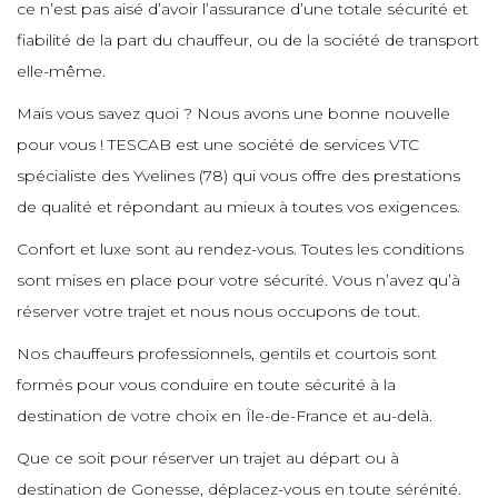
e
e
e
ce n’est pas aisé d’avoir l’assurance d’une totale sécurité et
e
e
e
fiabilité de la part du chauffeur, ou de la société de transport
e
elle-même.
e
e
e
e
e
Mais vous savez quoi ? Nous avons une bonne nouvelle
e
e
e
pour vous ! TESCAB est une société de services VTC
e
e
spécialiste des Yvelines (78) qui vous offre des prestations
e
e
e
e
de qualité et répondant au mieux à toutes vos exigences.
e
e
e
Confort et luxe sont au rendez-vous. Toutes les conditions
e
e
e
e
e
sont mises en place pour votre sécurité. Vous n’avez qu’à
e
e
réserver votre trajet et nous nous occupons de tout.
e
e
Nos chauffeurs professionnels, gentils et courtois sont
e
e
e
e
e
formés pour vous conduire en toute sécurité à la
e
destination de votre choix en Île-de-France et au-delà.
e
e
e
e
e
Que ce soit pour réserver un trajet au départ ou à
e
e
destination de Gonesse, déplacez-vous en toute sérénité.