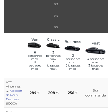
93
94
95
Van
Classic
Business
First
6
3
3
personnes
personnes
personnes
3
personnes
max.
max.
max.
max.
8
3
3
bagages
3
bagages
bagages
bagages
max.
max.
max.
max.
VTC
Vincennes
Sur
e
e
e
e
e
e
e
e
e
→
Aéroport
284
€
208
€
256
€
e
e
de Paris-
commande
Beauvais
(60000)
e
VTC