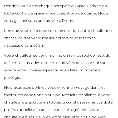
e
e
e
Rendez-vous dans chaque aéroport ou gare Parisien en
e
toute confiance grâce à nos prestations de qualité. Nous
e
e
e
e
vous garantissons une arrivée à l’heure.
e
e
e
Lorsque vous effectuez votre réservation, votre chauffeur se
e
e
charge de trouver le meilleur itinéraire et le temps
e
e
e
nécessaire sera défini.
e
e
Votre chauffeur se tient informé en temps réel de l’état du
e
e
e
e
trafic mais aussi des départs et arrivées des avions. Il saura
e
e
rendre votre voyage agréable et en faire un moment
e
privilégié.
e
e
e
Nos luxueuses berlines vous offrent un voyage dans les
e
e
e
meilleures conditions. Vous pouvez faire confiance à votre
e
chauffeur qui adopte en toutes circonstances une conduite
e
e
e
professionnelle afin qu’elle vous soit agréable. Votre
e
e
chauffeur est soucieux de votre bien-être. Vous pouvez