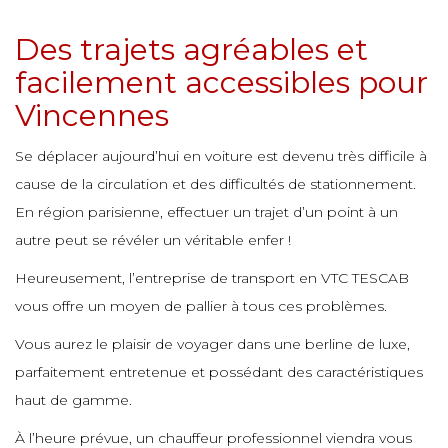
e
e
e
e
e
Des trajets agréables et
e
e
facilement accessibles pour
e
e
e
e
e
Vincennes
e
e
e
Se déplacer aujourd’hui en voiture est devenu très difficile à
e
e
e
cause de la circulation et des difficultés de stationnement.
e
e
e
e
e
En région parisienne, effectuer un trajet d’un point à un
e
autre peut se révéler un véritable enfer !
e
e
e
Heureusement, l’entreprise de transport en VTC TESCAB
e
e
e
e
e
vous offre un moyen de pallier à tous ces problèmes.
e
e
Vous aurez le plaisir de voyager dans une berline de luxe,
e
e
parfaitement entretenue et possédant des caractéristiques
e
e
e
e
e
haut de gamme.
e
e
e
À l’heure prévue, un chauffeur professionnel viendra vous