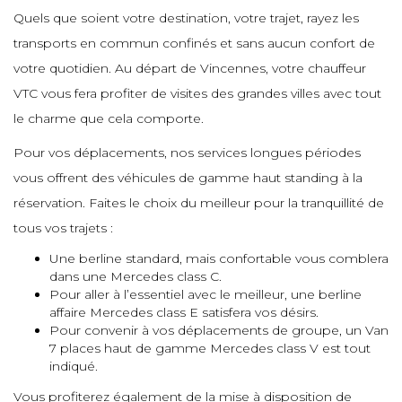
e
Quels que soient votre destination, votre trajet, rayez les
e
e
e
e
transports en commun confinés et sans aucun confort de
e
e
votre quotidien. Au départ de Vincennes, votre chauffeur
e
VTC vous fera profiter de visites des grandes villes avec tout
e
e
e
e
le charme que cela comporte.
e
e
Pour vos déplacements, nos services longues périodes
e
vous offrent des véhicules de gamme haut standing à la
e
e
e
e
réservation. Faites le choix du meilleur pour la tranquillité de
e
e
tous vos trajets :
e
e
Une berline standard, mais confortable vous comblera
e
e
dans une Mercedes class C.
e
Pour aller à l’essentiel avec le meilleur, une berline
e
e
affaire Mercedes class E satisfera vos désirs.
e
e
Pour convenir à vos déplacements de groupe, un Van
7 places haut de gamme Mercedes class V est tout
e
e
indiqué.
e
e
e
Vous profiterez également de la mise à disposition de