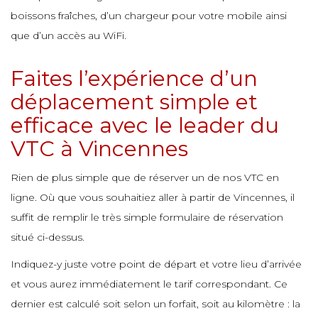
e
e
boissons fraîches, d’un chargeur pour votre mobile ainsi
e
que d’un accès au WiFi.
e
e
e
e
e
e
Faites l’expérience d’un
e
déplacement simple et
e
efficace avec le leader du
e
e
e
VTC à Vincennes
e
Rien de plus simple que de réserver un de nos VTC en
e
e
e
ligne. Où que vous souhaitiez aller à partir de Vincennes, il
e
suffit de remplir le très simple formulaire de réservation
situé ci-dessus.
e
e
e
Indiquez-y juste votre point de départ et votre lieu d’arrivée
e
et vous aurez immédiatement le tarif correspondant. Ce
dernier est calculé soit selon un forfait, soit au kilomètre : la
e
e
e