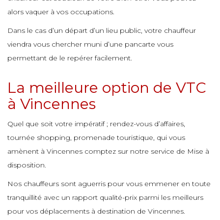
e
e
alors vaquer à vos occupations.
e
e
e
Dans le cas d’un départ d’un lieu public, votre chauffeur
e
e
viendra vous chercher muni d’une pancarte vous
e
e
permettant de le repérer facilement.
e
e
e
e
La meilleure option de VTC
e
e
e
à Vincennes
e
e
e
e
Quel que soit votre impératif ; rendez-vous d’affaires,
e
e
tournée shopping, promenade touristique, qui vous
e
e
e
e
amènent à Vincennes comptez sur notre service de Mise à
e
disposition.
e
Nos chauffeurs sont aguerris pour vous emmener en toute
e
e
e
e
e
tranquillité avec un rapport qualité-prix parmi les meilleurs
e
pour vos déplacements à destination de Vincennes.
e