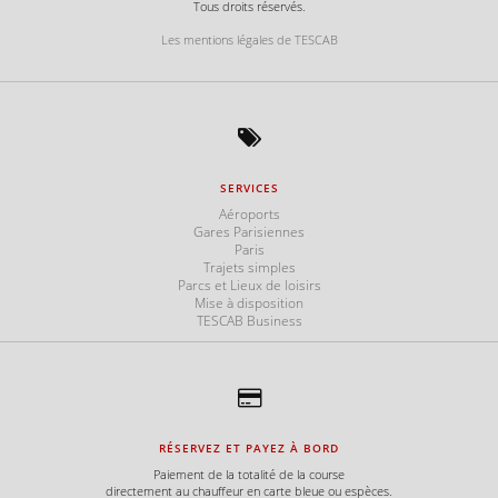
Tous droits réservés.
Les mentions légales de TESCAB
SERVICES
Aéroports
Gares Parisiennes
Paris
Trajets simples
Parcs et Lieux de loisirs
Mise à disposition
TESCAB Business
RÉSERVEZ ET PAYEZ À BORD
Paiement de la totalité de la course
directement au chauffeur en carte bleue ou espèces.