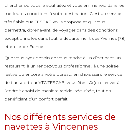
e
chercher où vous le souhaitez et vous emmènera dans les
e
e
e
e
e
meilleures conditions à votre destination. C’est un service
e
très fiable que TESCAB vous propose et qui vous
e
e
e
permettra, dorénavant, de voyager dans des conditions
e
e
e
e
exceptionnelles dans tout le département des Yvelines (78)
e
et en Île-de-France.
e
e
e
Que vous ayez besoin de vous rendre à un dîner dans un
e
e
e
e
restaurant, à un rendez-vous professionnel, à une soirée
e
festive ou encore à votre bureau, en choisissant le service
e
e
de transport par VTC TESCAB, vous êtes sûr(e) d’arriver à
e
e
e
l’endroit choisi de manière rapide, sécurisée, tout en
e
e
e
bénéficiant d’un confort parfait.
e
e
e
e
Nos différents services de
e
e
e
e
navettes à Vincennes
e