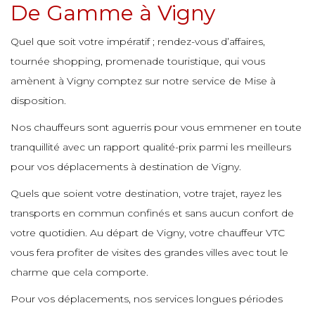
De Gamme à Vigny
e
e
e
e
Quel que soit votre impératif ; rendez-vous d’affaires,
e
e
e
tournée shopping, promenade touristique, qui vous
e
e
amènent à Vigny comptez sur notre service de Mise à
e
e
disposition.
e
e
e
e
Nos chauffeurs sont aguerris pour vous emmener en toute
e
tranquillité avec un rapport qualité-prix parmi les meilleurs
e
e
e
pour vos déplacements à destination de Vigny.
Quels que soient votre destination, votre trajet, rayez les
e
e
e
transports en commun confinés et sans aucun confort de
e
votre quotidien. Au départ de Vigny, votre chauffeur VTC
e
vous fera profiter de visites des grandes villes avec tout le
e
e
charme que cela comporte.
e
e
Pour vos déplacements, nos services longues périodes