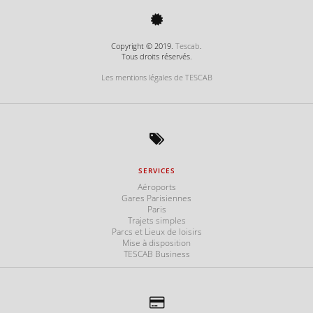
Copyright © 2019.
Tescab
.
Tous droits réservés.
Les mentions légales de TESCAB
SERVICES
Aéroports
Gares Parisiennes
Paris
Trajets simples
Parcs et Lieux de loisirs
Mise à disposition
TESCAB Business