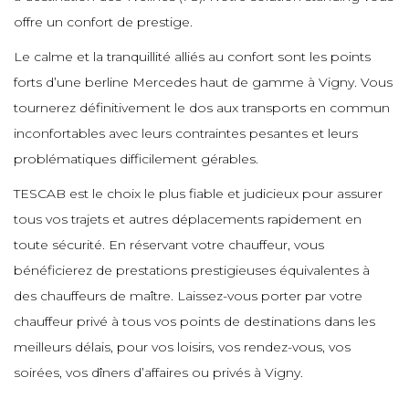
e
e
e
offre un confort de prestige.
e
e
e
Le calme et la tranquillité alliés au confort sont les points
e
e
e
e
forts d’une berline Mercedes haut de gamme à Vigny. Vous
e
e
e
tournerez définitivement le dos aux transports en commun
e
e
inconfortables avec leurs contraintes pesantes et leurs
e
e
e
e
problématiques difficilement gérables.
e
e
e
TESCAB est le choix le plus fiable et judicieux pour assurer
e
e
e
e
e
tous vos trajets et autres déplacements rapidement en
e
e
toute sécurité. En réservant votre chauffeur, vous
e
e
e
bénéficierez de prestations prestigieuses équivalentes à
e
e
e
e
des chauffeurs de maître. Laissez-vous porter par votre
e
e
chauffeur privé à tous vos points de destinations dans les
e
e
e
meilleurs délais, pour vos loisirs, vos rendez-vous, vos
e
e
soirées, vos dîners d’affaires ou privés à Vigny.
e
e
e
e