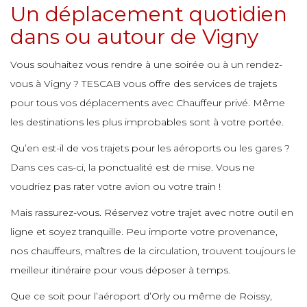
e
Un déplacement quotidien
e
e
dans ou autour de Vigny
e
e
e
e
e
e
Vous souhaitez vous rendre à une soirée ou à un rendez-
e
e
e
vous à Vigny ? TESCAB vous offre des services de trajets
e
e
pour tous vos déplacements avec Chauffeur privé. Même
e
e
les destinations les plus improbables sont à votre portée.
e
e
e
e
e
Qu’en est-il de vos trajets pour les aéroports ou les gares ?
e
e
Dans ces cas-ci, la ponctualité est de mise. Vous ne
e
e
e
voudriez pas rater votre avion ou votre train !
e
e
e
Mais rassurez-vous. Réservez votre trajet avec notre outil en
e
e
e
e
ligne et soyez tranquille. Peu importe votre provenance,
e
nos chauffeurs, maîtres de la circulation, trouvent toujours le
e
e
e
meilleur itinéraire pour vous déposer à temps.
e
e
e
e
Que ce soit pour l’aéroport d’Orly ou même de Roissy,