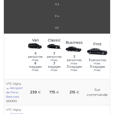
93
94
95
Van
Classic
Business
First
6
3
3
personnes
personnes
personnes
3
personnes
max.
max.
max.
max.
8
3
3
bagages
3
bagages
bagages
bagages
max.
max.
max.
max.
VTC Vigny
→
Aéroport
Sur
e
e
e
e
e
e
e
e
239
€
175
€
215
€
e
e
e
de Paris-
commande
Beauvais
(60000)
e
e
e
e
e
e
e
e
VTC Vigny
e
→
Aéroport