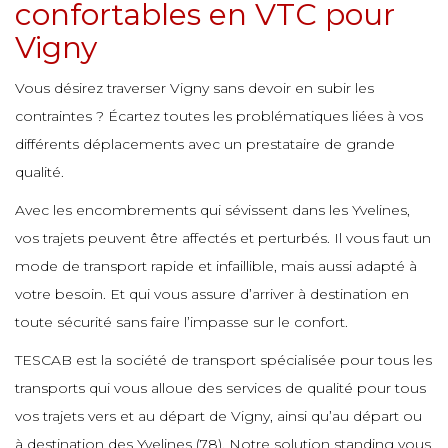
e
confortables en VTC pour
e
e
e
Vigny
e
e
e
e
e
e
Vous désirez traverser Vigny sans devoir en subir les
e
e
contraintes ? Écartez toutes les problématiques liées à vos
e
e
e
e
e
différents déplacements avec un prestataire de grande
e
e
e
qualité.
e
e
e
e
e
e
Avec les encombrements qui sévissent dans les Yvelines,
e
e
e
vos trajets peuvent être affectés et perturbés. Il vous faut un
e
e
mode de transport rapide et infaillible, mais aussi adapté à
e
e
e
e
votre besoin. Et qui vous assure d’arriver à destination en
e
e
toute sécurité sans faire l’impasse sur le confort.
e
e
e
e
e
e
TESCAB est la société de transport spécialisée pour tous les
e
e
transports qui vous alloue des services de qualité pour tous
e
e
e
vos trajets vers et au départ de Vigny, ainsi qu’au départ ou
e
e
e
à destination des Yvelines (78). Notre solution standing vous