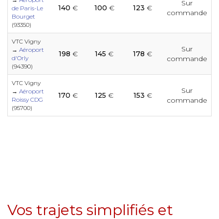
e
e
Sur
140
€
100
€
123
€
de Paris-Le
commande
e
Bourget
e
e
e
e
e
e
(93350)
e
e
e
e
VTC Vigny
Sur
→
Aéroport
e
198
€
145
€
178
€
e
e
e
e
e
e
d'Orly
commande
e
(94390)
e
e
e
VTC Vigny
e
e
Sur
e
e
→
Aéroport
e
170
€
125
€
153
€
e
e
Roissy CDG
commande
e
e
(95700)
e
e
e
e
e
e
e
e
e
e
e
e
e
e
e
e
e
e
e
e
e
e
e
e
e
e
Vos trajets simplifiés et
e
e
e
e