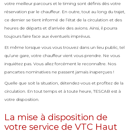
e
votre meilleur parcours et le timing sont définis dès votre
e
e
e
e
e
réservation par le chauffeur. En outre, tout au long du trajet,
e
ce dernier se tient informé de l’état de la circulation et des
e
e
e
e
heures de départs et d’arrivée des avions. Ainsi, il pourra
e
e
e
toujours faire face aux éventuels imprévus.
e
e
Et même lorsque vous vous trouvez dans un lieu public, tel
e
e
e
e
qu’une gare, votre chauffeur vient vous prendre. Ne vous
e
inquiétez pas. Vous allez forcément le reconnaître. Nos
e
e
e
e
e
e
pancartes nominatives ne passent jamais inaperçues !
e
Quelle que soit la situation, détendez-vous et profitez de la
e
e
circulation. En tout temps et à toute heure, TESCAB est à
e
e
e
e
votre disposition.
e
e
e
La mise à disposition de
e
e
e
votre service de VTC Haut
e
e