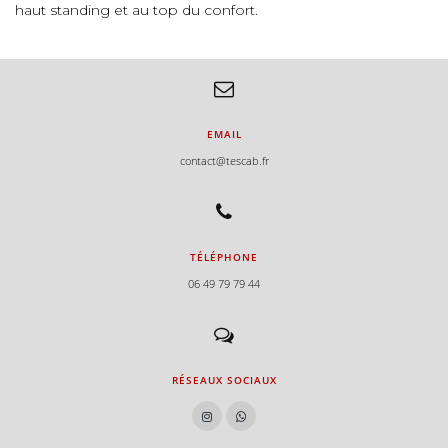
haut standing et au top du confort.
e
e
EMAIL
contact@tescab.fr
e
TÉLÉPHONE
06 49 79 79 44
RÉSEAUX SOCIAUX