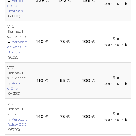
329
€
242
€
296
€
e
→
Aéroport
commande
de Paris-
Beauvais
(60000)
e
e
e
VTC
e
e
e
e
e
e
e
Bonneuil-
e
sur-Marne
Sur
140
€
75
€
100
€
→
Aéroport
commande
e
de Paris-Le
Bourget
e
e
(93350)
e
e
e
e
e
e
e
VTC
e
e
Bonneuil-
Sur
sur-Marne
110
€
65
€
100
€
e
→
Aéroport
commande
e
d'Orly
e
e
e
e
e
e
(94390)
e
e
e
VTC
Bonneuil-
e
Sur
sur-Marne
140
€
75
€
100
€
e
→
Aéroport
commande
e
e
e
e
Roissy CDG
e
e
e
(95700)
e