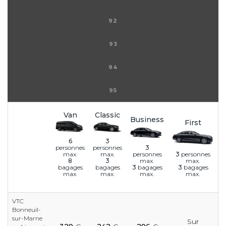
92
93
94
95
Van
Classic
Business
First
6
3
3
personnes
personnes
personnes
3
personnes
max.
max.
max.
max.
8
3
3
bagages
3
bagages
bagages
bagages
max.
max.
max.
max.
VTC
Bonneuil-
e
sur-Marne
Sur
e
e
e
e
e
e
e
e
e