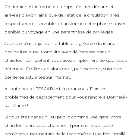
e
e
e
Ce dernier est informé en temps réel des départs et
e
e
arrivées d’avion, ainsi que de l’état de la circulation. Très
e
respectueux et serviable, il transforme cette phase souvent
e
e
pénible du voyage en une parenthèse de privilèges.
e
e
e
e
e
Jouissez d’un trajet confortable et agréable dans une
e
berline luxueuse. Conduite avec délicatesse par un
e
e
chauffeur compétent, vous avez amplement de quoi vous
e
e
détendre. Profitez-en alors pour, par exemple, suivre les
e
e
dernières actualités sur internet.
e
e
e
e
À toute heure, TESCAB est là pour vous. Finis les
e
problèmes de déplacement pour vous rendre à Bonneuil-
e
sur-Marne !
e
e
Si vous êtes dans un lieu public comme une gare, votre
e
e
chauffeur vient vous chercher. Il porte une pancarte
e
e
nominative, permettant de le reconnaître. Une fois installé
e