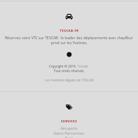
TESCAB.FR
Réservez votre VTC sur TESCAB : le leader des déplacements avec chauffeur
privé sur les Yvelines.
Copyright © 2019.
Tescab
.
Tous droits réservés.
Les mentions légales de TESCAB
SERVICES
Aéroports
Gares Parisiennes