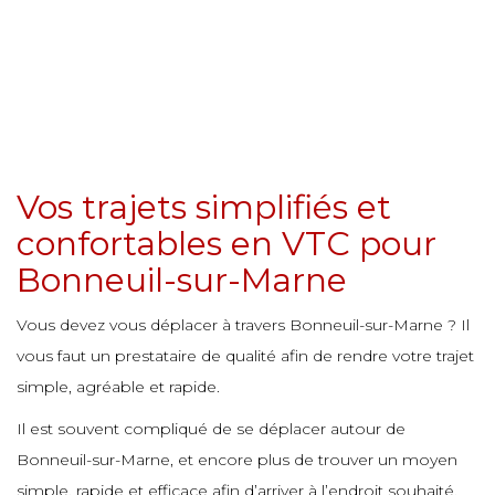
e
e
e
e
e
e
e
e
e
e
e
e
e
e
e
e
e
Vos trajets simplifiés et
e
e
e
confortables en VTC pour
e
e
Bonneuil-sur-Marne
e
e
e
e
Vous devez vous déplacer à travers Bonneuil-sur-Marne ? Il
e
e
e
vous faut un prestataire de qualité afin de rendre votre trajet
e
simple, agréable et rapide.
e
e
e
Il est souvent compliqué de se déplacer autour de
e
e
e
e
Bonneuil-sur-Marne, et encore plus de trouver un moyen
e
simple, rapide et efficace afin d’arriver à l’endroit souhaité.
e