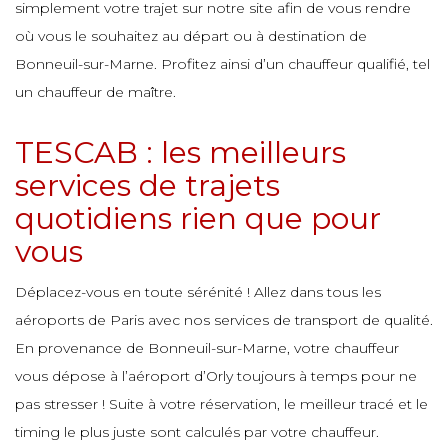
e
simplement votre trajet sur notre site afin de vous rendre
e
e
e
e
où vous le souhaitez au départ ou à destination de
e
Bonneuil-sur-Marne. Profitez ainsi d’un chauffeur qualifié, tel
e
un chauffeur de maître.
e
e
e
e
e
TESCAB : les meilleurs
e
e
services de trajets
e
quotidiens rien que pour
e
e
e
e
e
vous
e
e
e
Déplacez-vous en toute sérénité ! Allez dans tous les
e
e
aéroports de Paris avec nos services de transport de qualité.
e
e
e
En provenance de Bonneuil-sur-Marne, votre chauffeur
e
e
vous dépose à l’aéroport d’Orly toujours à temps pour ne
e
pas stresser ! Suite à votre réservation, le meilleur tracé et le
e
e
timing le plus juste sont calculés par votre chauffeur.
e