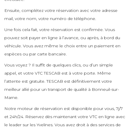
e
e
Ensuite, complétez votre réservation avec votre adresse
e
mail, votre nom, votre numéro de téléphone.
e
Une fois cela fait, votre réservation est confirmée. Vous
e
pouvez soit payer en ligne à l’avance, ou après, à bord du
e
véhicule. Vous avez même le choix entre un paiement en
e
espèces ou par carte bancaire.
e
Vous voyez ? Il suffit de quelques clics, ou d’un simple
appel, et votre VTC TESCAB est à votre porte. Même
e
l’attente est gratuite. TESCAB est définitivement votre
meilleur allié pour un transport de qualité à Bonneuil-sur-
e
Marne.
Notre moteur de réservation est disponible pour vous, 7j/7
e
et 24h/24. Réservez dès maintenant votre VTC en ligne avec
e
le leader sur les Yvelines. Vous avez droit à des services de