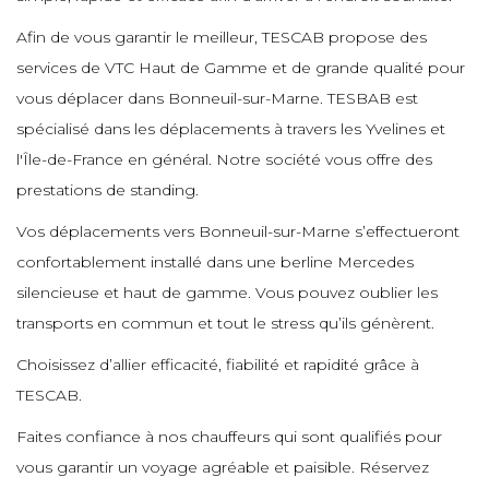
e
e
e
Afin de vous garantir le meilleur, TESCAB propose des
e
services de VTC Haut de Gamme et de grande qualité pour
e
e
e
vous déplacer dans Bonneuil-sur-Marne. TESBAB est
e
e
e
spécialisé dans les déplacements à travers les Yvelines et
e
e
l'Île-de-France en général. Notre société vous offre des
e
e
prestations de standing.
e
e
e
e
Vos déplacements vers Bonneuil-sur-Marne s’effectueront
e
e
e
confortablement installé dans une berline Mercedes
e
silencieuse et haut de gamme. Vous pouvez oublier les
e
e
e
transports en commun et tout le stress qu’ils génèrent.
e
e
Choisissez d’allier efficacité, fiabilité et rapidité grâce à
e
e
TESCAB.
e
e
e
e
Faites confiance à nos chauffeurs qui sont qualifiés pour
e
e
vous garantir un voyage agréable et paisible. Réservez