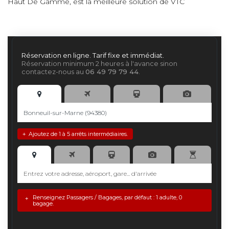
Haut De Gamme, est la meilleure solution de VTC
Réservation en ligne. Tarif fixe et immédiat.
Réservation minimum 2 heures à l'avance sinon
contactez-nous au
06 49 79 79 44
.
Ajoutez de 1 à 5 arrêts intermédiaires.
+
Renseignez Passagers / Bagages, par défaut : 1 adulte, 0
+
bagage.