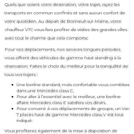
Quels que soient votre destination, votre trajet, rayez les
e
e
e
e
transports en commun confinés et sans aucun confort de
votre quotidien. Au départ de Bonneuil-sur-Marne, votre
e
e
chauffeur VTC vous fera profiter de visites des grandes villes
e
avec tout le charme que cela comporte.
e
e
e
e
Pour vos déplacements, nos services longues périodes
e
vous offrent des véhicules de gamme haut standing à la
e
e
réservation. Faites le choix du meilleur pour la tranquillité de
e
e
e
e
tous vos trajets :
e
Une berline standard, mais confortable vous comblera
dans une Mercedes class C.
e
e
Pour aller à l’essentiel avec le meilleur, une berline
e
e
e
affaire Mercedes class E satisfera vos désirs.
Pour convenir à vos déplacements de groupe, un Van
e
e
7 places haut de gamme Mercedes class V est tout
indiqué.
e
e
e
Vous profiterez également de la mise à disposition de
e