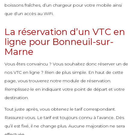
e
boissons fraîches, d’un chargeur pour votre mobile ainsi
e
e
que d’un accès au WiFi.
e
e
La réservation d’un VTC en
e
e
e
ligne pour Bonneuil-sur-
e
e
e
Marne
e
e
Vous êtes convaincu ? Vous souhaitez donc réserver un de
e
e
nos VTC en ligne ? Rien de plus simple. En haut de cette
e
e
page, vous trouverez notre module de réservation.
e
e
Remplissez-le en indiquant votre point de départ et votre
e
e
destination.
e
e
Tout juste après, vous obtenez le tarif correspondant.
e
e
Rassurez-vous. Le tarif est toujours connu à l’avance. Dès
e
e
qu’il est fixé, il ne change plus. Aucune majoration ne sera
effectuée.