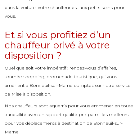
e
e
dans la voiture, votre chauffeur est aux petits soins pour
e
e
vous.
e
e
Et si vous profitiez d’un
e
e
e
chauffeur privé à votre
e
e
disposition ?
e
e
e
e
Quel que soit votre impératif ; rendez-vous d’affaires,
e
tournée shopping, promenade touristique, qui vous
e
e
e
amènent à Bonneuil-sur-Marne comptez sur notre service
de Mise à disposition.
e
e
e
Nos chauffeurs sont aguerris pour vous emmener en toute
e
e
e
e
tranquillité avec un rapport qualité-prix parmi les meilleurs
pour vos déplacements à destination de Bonneuil-sur-
e
Marne.
e
e
e