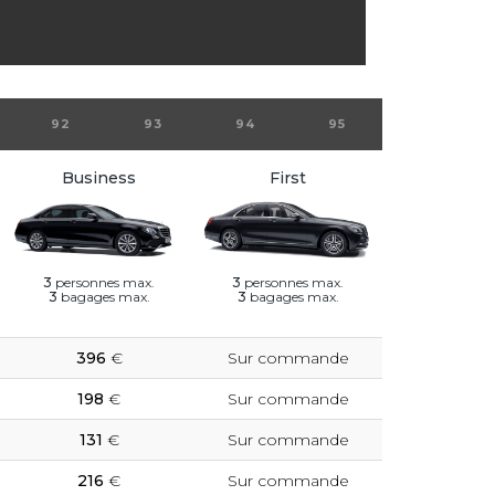
92
93
94
95
Business
First
3
personnes max.
3
personnes max.
3
bagages max.
3
bagages max.
396
€
Sur commande
198
€
Sur commande
131
€
Sur commande
216
€
Sur commande