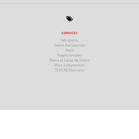
SERVICES
s
Aéroports
Gares Parisiennes
Paris
Trajets simples
Parcs et Lieux de loisirs
Mise à disposition
TESCAB Business