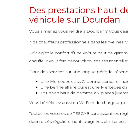
commande
commande
commande
commande
commande
commande
commande
Des prestations haut d
commande
commande
commande
commande
commande
commande
commande
véhicule sur Dourdan
commande
commande
commande
commande
commande
commande
commande
Vous aimeriez vous rendre à Dourdan ? Vous désir
commande
commande
commande
commande
commande
commande
commande
Nos chauffeurs professionnels dans les Yvelines, v
commande
commande
commande
commande
commande
commande
Privilégiez le confort d’une voiture haut de gamme
commande
commande
commande
commande
commande
commande
chauffeur vous fera découvrir toutes ses merveille
commande
commande
commande
commande
Pour des services sur une longue période, réserv
commande
commande
commande
Une Mercedes class C, berline standard mais
Une berline affaire qui est une Mercedes cla
commande
commande
commande
Et un van haut de gamme à 7 places (Merce
commande
commande
commande
Vous bénéficiez aussi du Wi-Fi et du chargeur pour 
commande
commande
Toutes les voitures de TESCAB surpassent les règl
commande
commande
désinfectés régulièrement, poignées et intérieur.