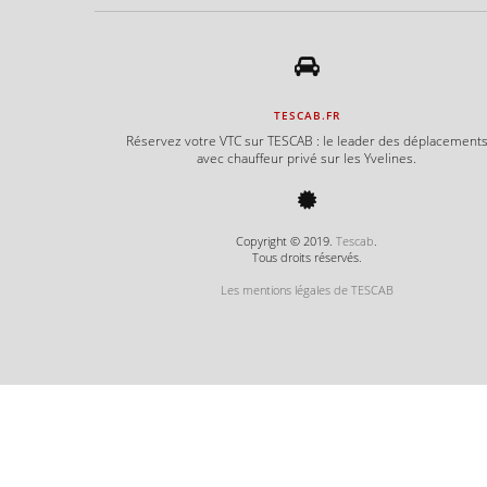
TESCAB.FR
Réservez votre VTC sur TESCAB : le leader des déplacement
avec chauffeur privé sur les Yvelines.
Copyright © 2019.
Tescab
.
Tous droits réservés.
Les mentions légales de TESCAB