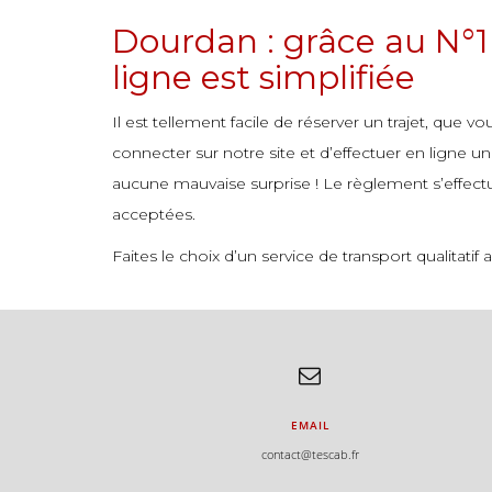
commande
Dourdan : grâce au N°1 
commande
ligne est simplifiée
Il est tellement facile de réserver un trajet, que 
connecter sur notre site et d’effectuer en ligne u
aucune mauvaise surprise ! Le règlement s’effectu
acceptées.
Faites le choix d’un service de transport qualitat
EMAIL
contact@tescab.fr