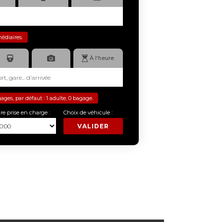
médiaires.
À l'heure
es, par défaut : 1 adulte, 0 bagage.
re prise en charge :
Choix de véhicule :
VALIDER