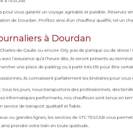
râce à TESCAB.
és pour vous garantir un voyage agréable et paisible. Réservez sim
ion de Dourdan. Profitez ainsi d’un chauffeur qualifié, tel un cha
 journaliers à Dourdan
 Charles-de-Gaulle ou encore Orly, pas de panique ou de stress
ez l’assurance qu’à l’heure dite, ils seront présents au terminal
hercher une place de parking ou à partir très tôt pour être certain(e
sionnés, ils connaissent parfaitement les itinéraires pour vous
 : tous les jours, nous transportons des professionnels, des famil
es informatiques performants, nos chauffeurs sont tenus en temps
 service de transport qualitatif et fiable.
eue ou grandes lignes, les services de VTC TESCAB vous permettro
ainsi prendre votre train en toute quiétude.