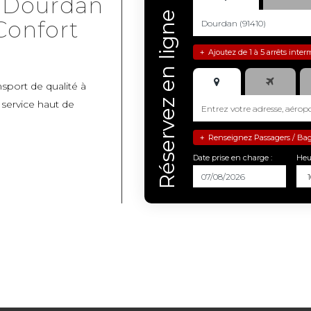
 Dourdan
Réservez en ligne
Confort
Ajoutez de 1 à 5 arrêts inter
+
nsport de qualité à
service haut de
Renseignez Passagers / Bagag
+
Date prise en charge :
Heu