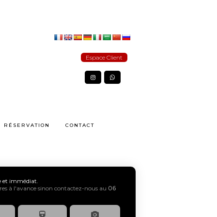
Espace Client
RÉSERVATION
CONTACT
xe et immédiat.
s à l'avance sinon contactez-nous au
06