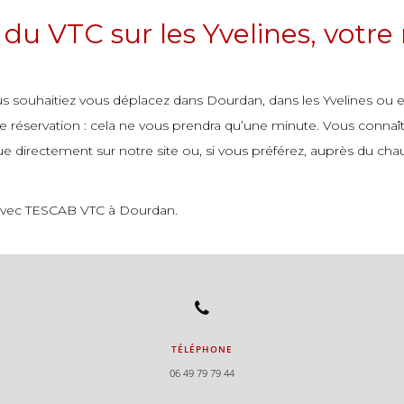
du VTC sur les Yvelines, votre
vous souhaitiez vous déplacez dans Dourdan, dans les Yvelines ou en
ne réservation : cela ne vous prendra qu’une minute. Vous connaîtr
e directement sur notre site ou, si vous préférez, auprès du chau
if avec TESCAB VTC à Dourdan.
TÉLÉPHONE
06 49 79 79 44