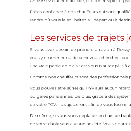
Choisissez d’allier efficacité, fiabilité et rapidité g
commande
commande
commande
commande
commande
commande
commande
commande
Faites confiance à nos chauffeurs qui sont qualifi
commande
commande
commande
commande
commande
commande
commande
commande
rendre où vous le souhaitez au départ ou à destinat
commande
commande
commande
commande
commande
commande
commande
commande
Les services de trajets
commande
commande
commande
commande
commande
commande
commande
commande
commande
commande
commande
commande
commande
commande
commande
Si vous avez besoin de prendre un avion à Roissy
vous y emmener ou de venir vous chercher : vous av
commande
commande
commande
commande
commande
commande
commande
une vraie partie de plaisir car vous n’aurez plus à c
commande
commande
commande
commande
commande
commande
commande
Comme nos chauffeurs sont des professionnels pas
commande
commande
commande
commande
commande
commande
commande
Vous pouvez être sûr(e) qu’il n’y aura aucun retard
commande
commande
commande
commande
commande
commande
commande
ou gares parisiennes. De plus, grâce à des systèm
commande
commande
commande
commande
commande
commande
commande
de votre TGV. Ils s’ajusteront afin de vous fournir un
commande
commande
commande
commande
commande
commande
commande
De même, si vous vous déplacez en train de banli
de votre choix sans aucune anxiété. Vous pourrez 
commande
commande
commande
commande
commande
commande
commande