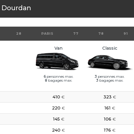
s
Dourdan
28
PARIS
77
78
91
Van
Classic
6
personnes max.
3
personnes max.
8
bagages max.
3
bagages max.
410
€
323
€
220
€
161
€
145
€
106
€
240
€
176
€