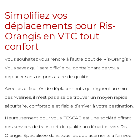
e
e
e
e
e
Simplifiez vos
e
e
e
déplacements pour Ris-
e
e
e
e
Orangis en VTC tout
e
e
e
e
confort
e
e
e
Vous souhaitez vous rendre à l’autre bout de Ris-Orangis ?
e
e
e
e
Vous savez qu’il sera difficile ou contraignant de vous
e
e
e
déplacer sans un prestataire de qualité.
e
e
Avec les difficultés de déplacements qui règnent au sein
e
e
e
e
e
des Yvelines, il n’est pas aisé de trouver un moyen rapide,
e
e
e
sécuritaire, confortable et fiable d’arriver à votre destination.
e
e
Heureusement pour vous, TESCAB est une société offrant
e
e
e
e
e
des services de transport de qualité au départ et vers Ris-
e
Orangis. Spécialisée dans tous les déplacements à l’arrivée