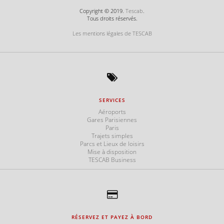
Copyright © 2019.
Tescab
.
Tous droits réservés.
Les mentions légales de TESCAB
SERVICES
Aéroports
Gares Parisiennes
Paris
Trajets simples
Parcs et Lieux de loisirs
Mise à disposition
TESCAB Business
RÉSERVEZ ET PAYEZ À BORD