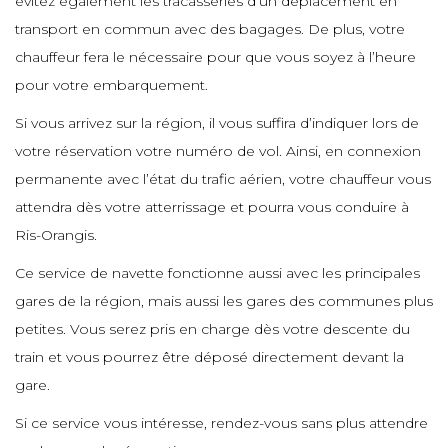
évitez également les tracasseries d’un déplacement en
e
e
transport en commun avec des bagages. De plus, votre
e
e
chauffeur fera le nécessaire pour que vous soyez à l’heure
e
e
e
pour votre embarquement.
e
e
Si vous arrivez sur la région, il vous suffira d’indiquer lors de
e
e
e
votre réservation votre numéro de vol. Ainsi, en connexion
e
e
e
permanente avec l’état du trafic aérien, votre chauffeur vous
e
attendra dès votre atterrissage et pourra vous conduire à
e
e
Ris-Orangis.
e
e
e
e
Ce service de navette fonctionne aussi avec les principales
e
e
gares de la région, mais aussi les gares des communes plus
e
petites. Vous serez pris en charge dès votre descente du
e
e
e
e
train et vous pourrez être déposé directement devant la
e
gare.
e
e
Si ce service vous intéresse, rendez-vous sans plus attendre
e
e
e
e