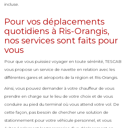
incluse.
e
e
e
e
e
e
Pour vos déplacements
e
e
quotidiens à Ris-Orangis,
e
e
nos services sont faits pour
e
e
e
e
e
e
vous
e
e
Pour que vous puissiez voyager en toute sérénité, TESCAB
e
e
e
vous propose un service de navette en relation avec les
e
e
différentes gares et aéroports de la région et Ris-Orangis.
e
e
Ainsi, vous pouvez demander à votre chauffeur de vous
e
e
e
prendre en charge sur le lieu de votre choix et de vous
e
e
conduire au pied du terminal où vous attend votre vol. De
e
e
cette façon, pas besoin de chercher une solution de
e
e
stationnement pour votre véhicule personnel, et vous
e
e
e