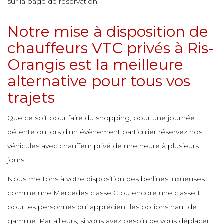
sur la page de réservation.
e
e
e
Notre mise à disposition de
e
e
e
chauffeurs VTC privés à Ris-
e
e
Orangis est la meilleure
e
e
e
alternative pour tous vos
e
e
e
e
trajets
e
e
e
Que ce soit pour faire du shopping, pour une journée
e
e
e
e
détente ou lors d'un évènement particulier réservez nos
véhicules avec chauffeur privé de une heure à plusieurs
e
e
jours.
e
e
e
Nous mettons à votre disposition des berlines luxueuses
e
e
comme une Mercedes classe C ou encore une classe E
e
e
pour les personnes qui apprécient les options haut de
e
e
e
gamme. Par ailleurs, si vous avez besoin de vous déplacer