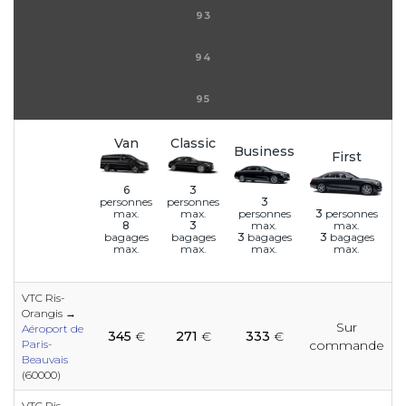
93
94
95
Van
Classic
Business
First
6
3
3
personnes
personnes
personnes
3
personnes
max.
max.
max.
max.
8
3
3
bagages
3
bagages
bagages
bagages
max.
max.
max.
max.
VTC Ris-
Orangis →
Sur
e
e
e
e
e
e
e
e
e
Aéroport de
345
€
271
€
333
€
e
e
Paris-
commande
Beauvais
(60000)
e
VTC Ris-