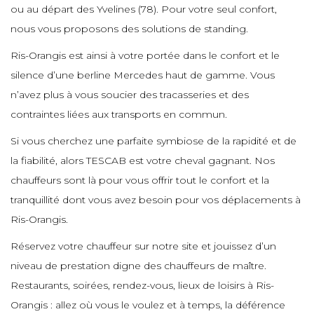
e
ou au départ des Yvelines (78). Pour votre seul confort,
e
e
e
e
e
e
nous vous proposons des solutions de standing.
e
Ris-Orangis est ainsi à votre portée dans le confort et le
e
e
e
silence d’une berline Mercedes haut de gamme. Vous
e
e
e
e
n’avez plus à vous soucier des tracasseries et des
e
contraintes liées aux transports en commun.
e
e
e
e
Si vous cherchez une parfaite symbiose de la rapidité et de
e
e
e
la fiabilité, alors TESCAB est votre cheval gagnant. Nos
e
e
e
chauffeurs sont là pour vous offrir tout le confort et la
e
tranquillité dont vous avez besoin pour vos déplacements à
e
e
e
Ris-Orangis.
e
e
e
e
e
Réservez votre chauffeur sur notre site et jouissez d’un
niveau de prestation digne des chauffeurs de maître.
e
e
e
Restaurants, soirées, rendez-vous, lieux de loisirs à Ris-
e
e
e
e
e
Orangis : allez où vous le voulez et à temps, la déférence