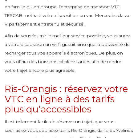
e
en famille ou en groupe, l’entreprise de transport VTC
e
e
e
TESCAB mettra à votre disposition un van Mercedes classe
e
e
V parfaitement entretenu et sécurisé .
e
e
e
Afin de vous fournir le meilleur service possible, vous aurez
e
e
à votre disposition un wi-fi gratuit ainsi que la possibilité de
e
recharger tous vos appareils électroniques. De plus, on
vous offrira des boissons rafraîchissantes afin de rendre
e
e
e
e
votre trajet encore plus agréable.
e
Ris-Orangis : réservez votre
e
e
e
VTC en ligne à des tarifs
e
plus qu’accessibles
e
e
Il est tellement facile de réserver un trajet, que vous
e
souhaitiez vous déplacez dans Ris-Orangis, dans les Yvelines