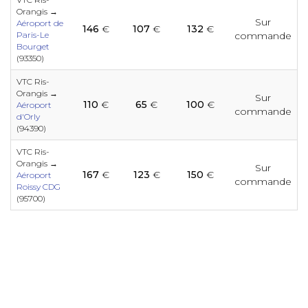
e
e
e
e
e
e
e
e
e
Orangis →
e
Sur
Aéroport de
146
€
107
€
132
€
Paris-Le
commande
e
Bourget
e
e
e
e
e
e
(93350)
e
e
e
VTC Ris-
e
Orangis →
Sur
110
€
65
€
100
€
Aéroport
e
commande
e
e
e
e
d'Orly
e
e
e
(94390)
e
e
e
VTC Ris-
Orangis →
Sur
167
€
123
€
150
€
e
e
Aéroport
e
e
e
commande
e
e
e
Roissy CDG
(95700)
e
e
e
e
e
e
e
e
e
e
e
e
e
e
e
e
e