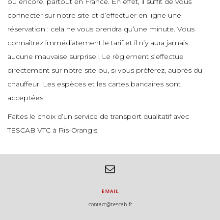
ou encore, partout en France. En effet, il suffit de vous
e
connecter sur notre site et d’effectuer en ligne une
e
e
réservation : cela ne vous prendra qu’une minute. Vous
connaîtrez immédiatement le tarif et il n’y aura jamais
e
aucune mauvaise surprise ! Le règlement s’effectue
e
e
directement sur notre site ou, si vous préférez, auprès du
chauffeur. Les espèces et les cartes bancaires sont
e
acceptées.
e
Faites le choix d’un service de transport qualitatif avec
e
TESCAB VTC à Ris-Orangis.
e
e
EMAIL
contact@tescab.fr