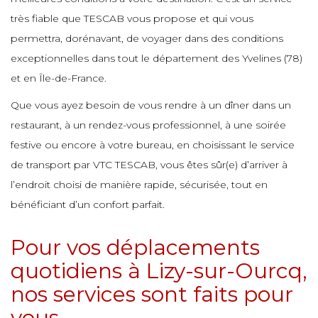
e
e
e
e
très fiable que TESCAB vous propose et qui vous
e
permettra, dorénavant, de voyager dans des conditions
e
e
e
exceptionnelles dans tout le département des Yvelines (78)
e
e
e
e
et en Île-de-France.
e
e
Que vous ayez besoin de vous rendre à un dîner dans un
e
e
e
restaurant, à un rendez-vous professionnel, à une soirée
e
e
e
festive ou encore à votre bureau, en choisissant le service
e
de transport par VTC TESCAB, vous êtes sûr(e) d’arriver à
e
e
e
l’endroit choisi de manière rapide, sécurisée, tout en
e
e
e
bénéficiant d’un confort parfait.
e
e
e
e
Pour vos déplacements
e
e
e
quotidiens à Lizy-sur-Ourcq,
e
e
e
nos services sont faits pour
e
e
e
vous