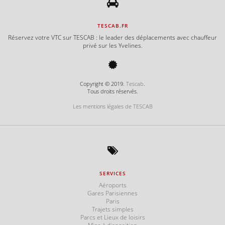
TESCAB.FR
Réservez votre VTC sur TESCAB : le leader des déplacements avec chauffeur
privé sur les Yvelines.
Copyright © 2019.
Tescab
.
Tous droits réservés.
Les mentions légales de TESCAB
SERVICES
Aéroports
Gares Parisiennes
Paris
Trajets simples
Parcs et Lieux de loisirs