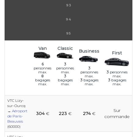
93
94
95
Van
Classic
Business
First
6
3
3
personnes
personnes
personnes
3
personnes
max.
max.
max.
max.
8
3
3
bagages
3
bagages
bagages
bagages
max.
max.
max.
max.
VTC Lizy-
sur-Ourcq
Sur
e
e
e
e
e
e
e
e
e
→
Aéroport
304
€
223
€
274
€
e
e
de Paris-
commande
Beauvais
(60000)
e
VTC Lizy-