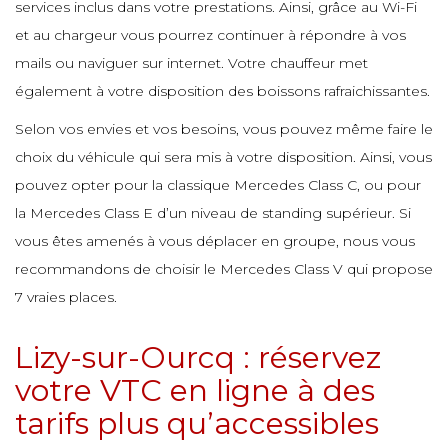
e
services inclus dans votre prestations. Ainsi, grâce au Wi-Fi
e
e
et au chargeur vous pourrez continuer à répondre à vos
e
mails ou naviguer sur internet. Votre chauffeur met
e
e
également à votre disposition des boissons rafraichissantes.
e
e
e
e
Selon vos envies et vos besoins, vous pouvez même faire le
e
choix du véhicule qui sera mis à votre disposition. Ainsi, vous
e
pouvez opter pour la classique Mercedes Class C, ou pour
e
e
e
e
la Mercedes Class E d’un niveau de standing supérieur. Si
e
vous êtes amenés à vous déplacer en groupe, nous vous
e
recommandons de choisir le Mercedes Class V qui propose
e
e
e
7 vraies places.
e
e
Lizy-sur-Ourcq : réservez
e
votre VTC en ligne à des
e
e
tarifs plus qu’accessibles
e