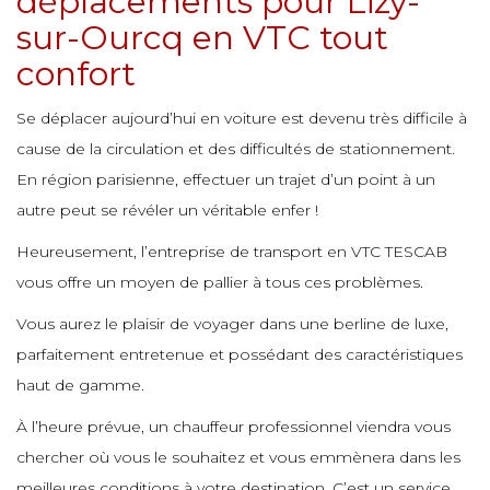
déplacements pour Lizy-
e
e
e
sur-Ourcq en VTC tout
confort
e
e
e
e
e
e
Se déplacer aujourd’hui en voiture est devenu très difficile à
e
e
e
cause de la circulation et des difficultés de stationnement.
e
En région parisienne, effectuer un trajet d’un point à un
e
e
e
e
e
autre peut se révéler un véritable enfer !
e
e
e
Heureusement, l’entreprise de transport en VTC TESCAB
e
e
vous offre un moyen de pallier à tous ces problèmes.
e
e
e
e
e
e
Vous aurez le plaisir de voyager dans une berline de luxe,
e
e
parfaitement entretenue et possédant des caractéristiques
e
e
haut de gamme.
e
e
e
e
e
À l’heure prévue, un chauffeur professionnel viendra vous
e
e
chercher où vous le souhaitez et vous emmènera dans les
e
e
meilleures conditions à votre destination. C’est un service