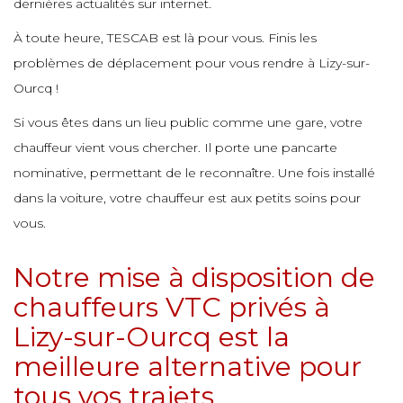
e
e
dernières actualités sur internet.
e
À toute heure, TESCAB est là pour vous. Finis les
e
e
e
e
problèmes de déplacement pour vous rendre à Lizy-sur-
e
e
Ourcq !
e
e
e
e
Si vous êtes dans un lieu public comme une gare, votre
e
chauffeur vient vous chercher. Il porte une pancarte
e
e
nominative, permettant de le reconnaître. Une fois installé
e
e
dans la voiture, votre chauffeur est aux petits soins pour
e
e
e
vous.
e
e
Notre mise à disposition de
e
e
e
e
chauffeurs VTC privés à
e
e
Lizy-sur-Ourcq est la
e
e
meilleure alternative pour
e
e
e
tous vos trajets
e
e
e