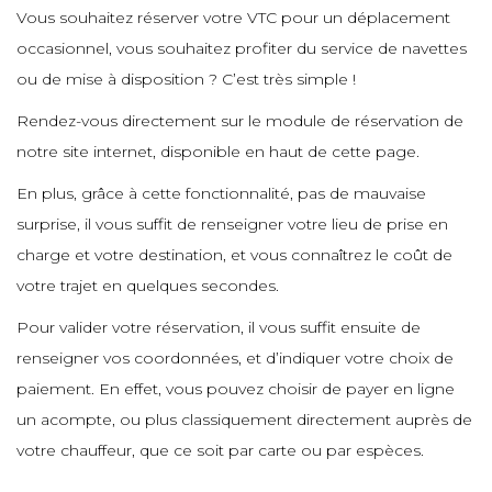
Vous souhaitez réserver votre VTC pour un déplacement
e
e
e
occasionnel, vous souhaitez profiter du service de navettes
ou de mise à disposition ? C’est très simple !
e
Rendez-vous directement sur le module de réservation de
e
e
notre site internet, disponible en haut de cette page.
En plus, grâce à cette fonctionnalité, pas de mauvaise
e
e
surprise, il vous suffit de renseigner votre lieu de prise en
e
charge et votre destination, et vous connaîtrez le coût de
votre trajet en quelques secondes.
e
e
Pour valider votre réservation, il vous suffit ensuite de
renseigner vos coordonnées, et d’indiquer votre choix de
paiement. En effet, vous pouvez choisir de payer en ligne
un acompte, ou plus classiquement directement auprès de
votre chauffeur, que ce soit par carte ou par espèces.