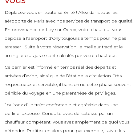
e
e
e
e
Déplacez-vous en toute sérénité ! Allez dans tous les
e
e
e
e
aéroports de Paris avec nos services de transport de qualité.
e
En provenance de Lizy-sur-Ourcq, votre chauffeur vous
e
e
e
dépose à l’aéroport d’Orly toujours à temps pour ne pas
e
e
stresser ! Suite à votre réservation, le meilleur tracé et le
e
e
timing le plus juste sont calculés par votre chauffeur.
e
e
e
e
Ce dernier est informé en temps réel des départs et
e
e
e
e
arrivées d’avion, ainsi que de l’état de la circulation. Très
respectueux et serviable, il transforme cette phase souvent
e
e
pénible du voyage en une parenthèse de privilèges.
e
e
e
e
Jouissez d’un trajet confortable et agréable dans une
e
berline luxueuse. Conduite avec délicatesse par un
e
e
chauffeur compétent, vous avez amplement de quoi vous
e
e
e
e
détendre. Profitez-en alors pour, par exemple, suivre les