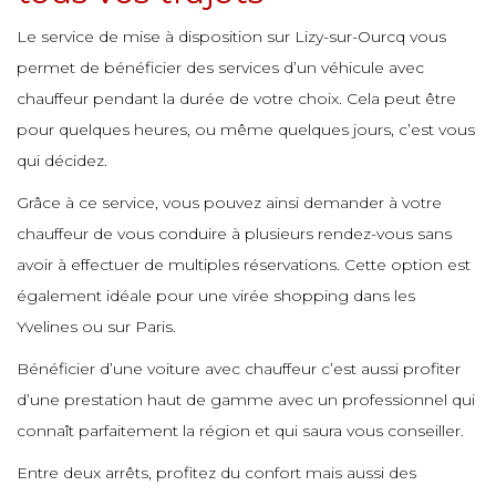
Le service de mise à disposition sur Lizy-sur-Ourcq vous
e
e
e
permet de bénéficier des services d’un véhicule avec
e
e
e
chauffeur pendant la durée de votre choix. Cela peut être
e
pour quelques heures, ou même quelques jours, c’est vous
e
e
e
qui décidez.
e
e
e
Grâce à ce service, vous pouvez ainsi demander à votre
e
e
chauffeur de vous conduire à plusieurs rendez-vous sans
e
e
avoir à effectuer de multiples réservations. Cette option est
e
e
e
également idéale pour une virée shopping dans les
e
Yvelines ou sur Paris.
e
e
e
Bénéficier d’une voiture avec chauffeur c’est aussi profiter
e
e
e
d’une prestation haut de gamme avec un professionnel qui
e
connaît parfaitement la région et qui saura vous conseiller.
e
e
e
Entre deux arrêts, profitez du confort mais aussi des
e
e