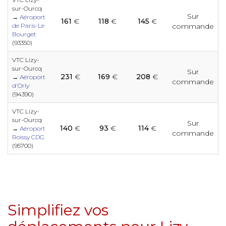
e
e
e
e
e
e
e
e
e
sur-Ourcq
e
Sur
→
Aéroport
161
€
118
€
145
€
de Paris-Le
commande
e
Bourget
e
e
e
e
e
e
e
(93350)
e
e
e
VTC Lizy-
sur-Ourcq
Sur
231
€
169
€
208
€
→
Aéroport
e
commande
e
e
e
e
e
d'Orly
e
e
e
(94390)
e
e
VTC Lizy-
sur-Ourcq
Sur
140
€
93
€
114
€
e
e
e
e
→
Aéroport
e
e
commande
e
e
Roissy CDG
e
e
(95700)
e
e
e
e
e
e
e
e
e
e
Simplifiez vos
e
e
e
e
e
e
e