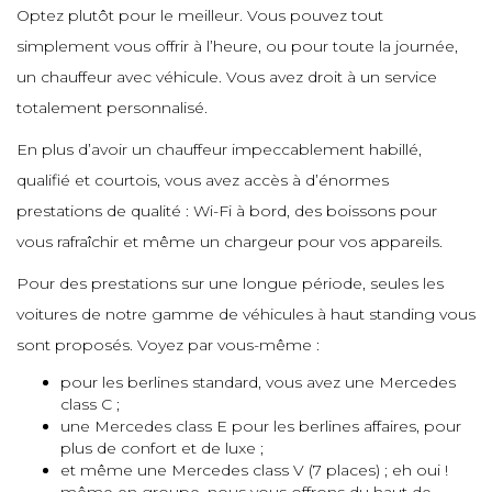
e
Optez plutôt pour le meilleur. Vous pouvez tout
e
e
e
simplement vous offrir à l’heure, ou pour toute la journée,
e
un chauffeur avec véhicule. Vous avez droit à un service
e
e
totalement personnalisé.
e
e
e
e
En plus d’avoir un chauffeur impeccablement habillé,
e
qualifié et courtois, vous avez accès à d’énormes
e
e
e
prestations de qualité : Wi-Fi à bord, des boissons pour
e
vous rafraîchir et même un chargeur pour vos appareils.
e
e
Pour des prestations sur une longue période, seules les
e
voitures de notre gamme de véhicules à haut standing vous
e
e
sont proposés. Voyez par vous-même :
e
e
pour les berlines standard, vous avez une Mercedes
e
class C ;
e
une Mercedes class E pour les berlines affaires, pour
plus de confort et de luxe ;
et même une Mercedes class V (7 places) ; eh oui !
e
e
e