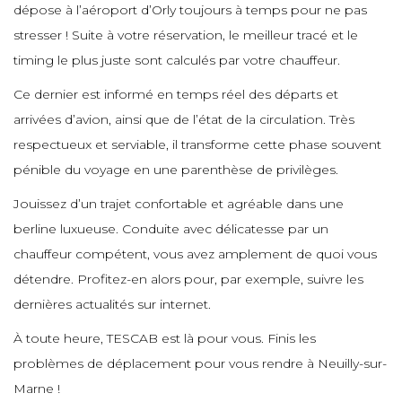
e
dépose à l’aéroport d’Orly toujours à temps pour ne pas
e
e
e
e
stresser ! Suite à votre réservation, le meilleur tracé et le
e
e
timing le plus juste sont calculés par votre chauffeur.
e
e
e
Ce dernier est informé en temps réel des départs et
e
e
e
arrivées d’avion, ainsi que de l’état de la circulation. Très
e
e
respectueux et serviable, il transforme cette phase souvent
e
pénible du voyage en une parenthèse de privilèges.
e
e
e
e
Jouissez d’un trajet confortable et agréable dans une
e
e
berline luxueuse. Conduite avec délicatesse par un
e
chauffeur compétent, vous avez amplement de quoi vous
e
e
e
e
détendre. Profitez-en alors pour, par exemple, suivre les
e
dernières actualités sur internet.
e
e
À toute heure, TESCAB est là pour vous. Finis les
e
e
e
e
problèmes de déplacement pour vous rendre à Neuilly-sur-
e
Marne !
e