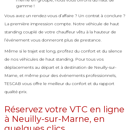
même en groupe, nous vous offrons du haut de
e
gamme !
Vous avez un rendez-vous d’affaire ? Un contrat à conclure ?
e
e
La première impression compte. Notre véhicule de haut
standing couplé de votre chauffeur vêtu à la hauteur de
e
l’événement vous donneront plus de prestance.
e
e
Même si le trajet est long, profitez du confort et du silence
de nos véhicules de haut standing. Pour tous vos
e
e
déplacements au départ et à destination de Neuilly-sur-
e
Marne, et même pour des événements professionnels,
TESCAB vous offre le meilleur du confort et du rapport
e
qualité-prix.
e
Réservez votre VTC en ligne
à Neuilly-sur-Marne, en
e
quelques clics