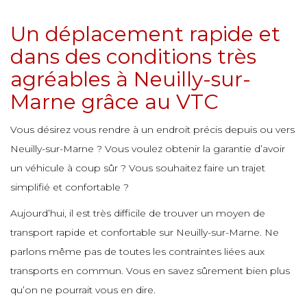
e
e
e
e
e
Un déplacement rapide et
e
dans des conditions très
e
e
e
e
e
agréables à Neuilly-sur-
e
e
e
Marne grâce au VTC
e
e
e
Vous désirez vous rendre à un endroit précis depuis ou vers
e
e
e
e
e
e
Neuilly-sur-Marne ? Vous voulez obtenir la garantie d’avoir
un véhicule à coup sûr ? Vous souhaitez faire un trajet
e
e
simplifié et confortable ?
e
e
e
e
e
e
e
Aujourd’hui, il est très difficile de trouver un moyen de
e
transport rapide et confortable sur Neuilly-sur-Marne. Ne
e
parlons même pas de toutes les contraintes liées aux
e
e
e
e
e
e
transports en commun. Vous en savez sûrement bien plus
e
e
qu’on ne pourrait vous en dire.
e