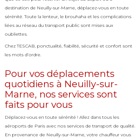
e
e
e
destination de Neuilly-sur-Marne, déplacez-vous en toute
e
sérénité. Toute la lenteur, le brouhaha et les complications
e
e
e
e
liées au réseau du transport public sont mises aux
e
e
oubliettes.
e
e
Chez TESCAB, ponctualité, fiabilité, sécurité et confort sont
e
e
e
e
les mots d’ordre.
e
e
e
Pour vos déplacements
e
e
e
e
quotidiens à Neuilly-sur-
e
e
Marne, nos services sont
e
e
e
e
faits pour vous
e
e
e
e
Déplacez-vous en toute sérénité ! Allez dans tous les
e
e
aéroports de Paris avec nos services de transport de qualité.
e
e
En provenance de Neuilly-sur-Marne, votre chauffeur vous
e