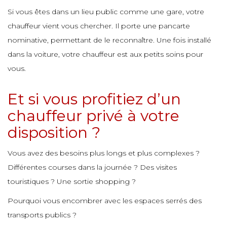
e
Si vous êtes dans un lieu public comme une gare, votre
e
e
e
e
chauffeur vient vous chercher. Il porte une pancarte
e
nominative, permettant de le reconnaître. Une fois installé
e
e
dans la voiture, votre chauffeur est aux petits soins pour
e
e
e
e
vous.
e
e
Et si vous profitiez d’un
e
e
e
e
e
chauffeur privé à votre
e
disposition ?
e
e
e
e
e
Vous avez des besoins plus longs et plus complexes ?
e
Différentes courses dans la journée ? Des visites
e
touristiques ? Une sortie shopping ?
e
e
e
e
e
Pourquoi vous encombrer avec les espaces serrés des
e
transports publics ?
e