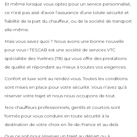
e
Et même lorsque vous optez pour un service personnalisé,
e
e
e
e
ce n’est pas aisé d’avoir l’assurance d’une totale sécurité et
e
e
fiabilité de la part du chauffeur, ou de la société de transport
e
elle-même.
e
e
e
e
e
Mais vous savez quoi ? Nous avons une bonne nouvelle
e
e
pour vous ! TESCAB est une société de services VTC
e
e
spécialiste des Yvelines (78) qui vous offre des prestations
e
e
e
de qualité et répondant au mieux à toutes vos exigences.
e
e
e
Confort et luxe sont au rendez-vous. Toutes les conditions
e
e
sont mises en place pour votre sécurité. Vous n’avez qu’à
e
e
réserver votre trajet et nous nous occupons de tout.
e
e
e
e
Nos chauffeurs professionnels, gentils et courtois sont
e
e
formés pour vous conduire en toute sécurité à la
e
e
destination de votre choix en Île-de-France et au-delà.
e
e
e
e
Que ce soit pour réserver un trajet au départ ou à