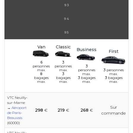
93
94
95
Van
Classic
Business
First
6
3
3
personnes
personnes
personnes
3
personnes
max.
max.
max.
max.
8
3
3
bagages
3
bagages
bagages
bagages
max.
max.
max.
max.
VTC Neuilly-
sur-Marne
Sur
e
e
e
e
e
e
e
→
Aéroport
298
€
219
€
268
€
e
e
e
e
de Paris-
commande
Beauvais
(60000)
e
VTC Neuilly-