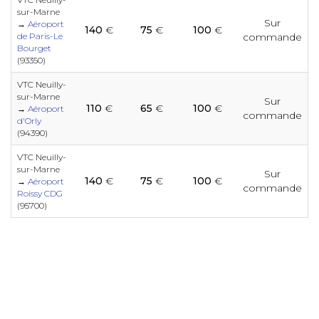
e
e
e
e
e
e
e
sur-Marne
e
e
e
Sur
→
Aéroport
140
€
75
€
100
€
de Paris-Le
commande
e
Bourget
e
e
e
e
e
(93350)
e
e
e
VTC Neuilly-
e
e
sur-Marne
Sur
110
€
65
€
100
€
→
Aéroport
e
commande
e
e
e
d'Orly
e
e
(94390)
e
e
e
e
VTC Neuilly-
e
sur-Marne
Sur
140
€
75
€
100
€
e
→
Aéroport
e
e
e
commande
e
e
Roissy CDG
e
(95700)
e
e
e
e
e
e
e
e
e
e
e
e
e
e
e
e
e