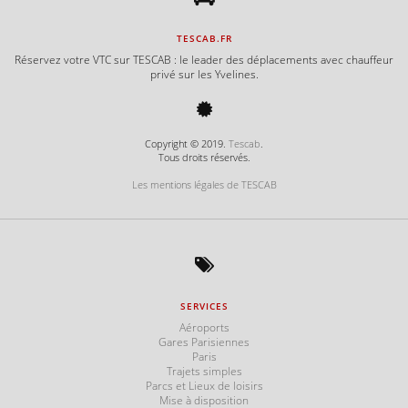
TESCAB.FR
Réservez votre VTC sur TESCAB : le leader des déplacements avec chauffeur
privé sur les Yvelines.
Copyright © 2019.
Tescab
.
Tous droits réservés.
Les mentions légales de TESCAB
SERVICES
Aéroports
Gares Parisiennes
Paris
Trajets simples
Parcs et Lieux de loisirs
Mise à disposition