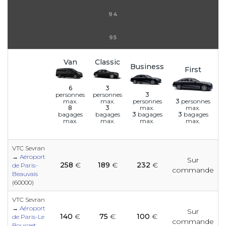
94
95
Van
Classic
Business
First
6
3
3
personnes
personnes
personnes
3
personnes
max.
max.
max.
max.
8
3
3
bagages
3
bagages
bagages
bagages
max.
max.
max.
max.
VTC Sevran
→
Aéroport
Sur
e
e
e
e
e
e
e
258
€
189
€
232
€
e
e
e
e
de Paris-
commande
Beauvais
(60000)
e
e
e
e
e
e
e
VTC Sevran
e
e
e
e
→
Aéroport
Sur
140
€
75
€
100
€
de Paris-Le
commande
e
Bourget