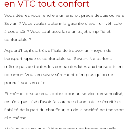
e
en VTC tout confort
e
e
e
e
e
e
Vous désirez vous rendre à un endroit précis depuis ou vers
e
e
Sevran ? Vous voulez obtenir la garantie d’avoir un véhicule
e
e
e
à coup sûr ? Vous souhaitez faire un trajet simplifié et
e
e
e
e
e
confortable ?
e
e
e
e
Aujourd’hui, il est très difficile de trouver un moyen de
e
e
e
e
e
transport rapide et confortable sur Sevran. Ne parlons
e
même pas de toutes les contraintes liées aux transports en
e
e
e
e
commun. Vous en savez sûrement bien plus qu’on ne
e
e
e
pourrait vous en dire.
e
e
e
e
Et même lorsque vous optez pour un service personnalisé,
e
e
e
e
ce n’est pas aisé d’avoir l’assurance d’une totale sécurité et
e
fiabilité de la part du chauffeur, ou de la société de transport
e
e
e
elle-même.
e
e
e
e
e
Mais vous savez quoi ? Nous avons une bonne nouvelle