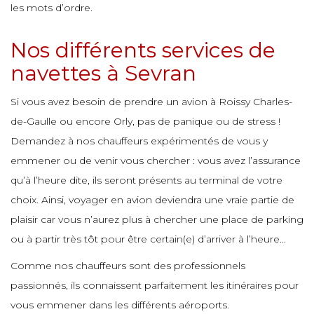
e
les mots d’ordre.
e
e
e
e
e
e
e
Nos différents services de
e
e
navettes à Sevran
e
e
e
e
e
e
Si vous avez besoin de prendre un avion à Roissy Charles-
e
e
de-Gaulle ou encore Orly, pas de panique ou de stress !
e
e
e
Demandez à nos chauffeurs expérimentés de vous y
e
e
e
e
emmener ou de venir vous chercher : vous avez l’assurance
e
qu’à l’heure dite, ils seront présents au terminal de votre
e
e
e
e
e
choix. Ainsi, voyager en avion deviendra une vraie partie de
e
plaisir car vous n’aurez plus à chercher une place de parking
e
e
ou à partir très tôt pour être certain(e) d’arriver à l’heure...
e
e
e
e
e
Comme nos chauffeurs sont des professionnels
e
passionnés, ils connaissent parfaitement les itinéraires pour
e
e
e
vous emmener dans les différents aéroports.
e
e
e