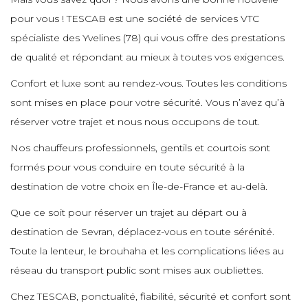
e
pour vous ! TESCAB est une société de services VTC
e
e
e
e
spécialiste des Yvelines (78) qui vous offre des prestations
e
e
e
de qualité et répondant au mieux à toutes vos exigences.
e
e
e
e
e
Confort et luxe sont au rendez-vous. Toutes les conditions
e
e
sont mises en place pour votre sécurité. Vous n’avez qu’à
e
e
réserver votre trajet et nous nous occupons de tout.
e
e
e
e
e
Nos chauffeurs professionnels, gentils et courtois sont
e
e
e
formés pour vous conduire en toute sécurité à la
e
e
destination de votre choix en Île-de-France et au-delà.
e
e
e
e
Que ce soit pour réserver un trajet au départ ou à
e
e
e
e
destination de Sevran, déplacez-vous en toute sérénité.
e
e
e
Toute la lenteur, le brouhaha et les complications liées au
e
e
e
réseau du transport public sont mises aux oubliettes.
e
e
e
Chez TESCAB, ponctualité, fiabilité, sécurité et confort sont
e