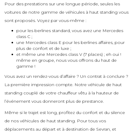
e
e
Pour des prestations sur une longue période, seules les
e
voitures de notre gamme de véhicules à haut standing vous
sont proposés. Voyez par vous-même :
e
e
e
pour les berlines standard, vous avez une Mercedes
class C ;
e
une Mercedes class E pour les berlines affaires, pour
e
plus de confort et de luxe ;
et même une Mercedes class V (7 places) ; eh oui !
même en groupe, nous vous offrons du haut de
e
gamme !
Vous avez un rendez-vous d’affaire ? Un contrat à conclure ?
La première impression compte. Notre véhicule de haut
standing couplé de votre chauffeur vêtu à la hauteur de
l’événement vous donneront plus de prestance.
Même si le trajet est long, profitez du confort et du silence
de nos véhicules de haut standing. Pour tous vos
déplacements au départ et à destination de Sevran, et