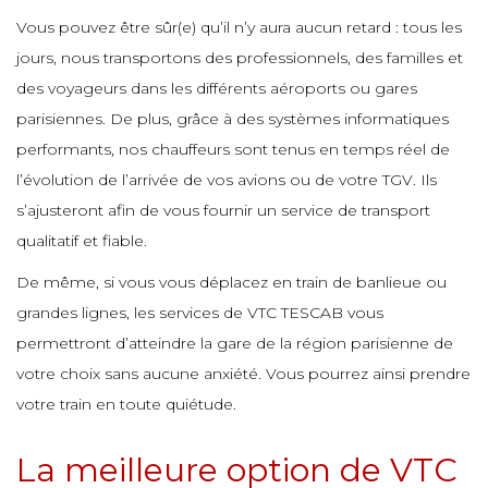
e
Vous pouvez être sûr(e) qu’il n’y aura aucun retard : tous les
e
e
e
jours, nous transportons des professionnels, des familles et
e
e
e
e
des voyageurs dans les différents aéroports ou gares
parisiennes. De plus, grâce à des systèmes informatiques
e
e
e
e
performants, nos chauffeurs sont tenus en temps réel de
e
e
e
l’évolution de l’arrivée de vos avions ou de votre TGV. Ils
e
s’ajusteront afin de vous fournir un service de transport
e
e
e
e
qualitatif et fiable.
e
e
De même, si vous vous déplacez en train de banlieue ou
e
e
e
e
e
grandes lignes, les services de VTC TESCAB vous
e
permettront d’atteindre la gare de la région parisienne de
e
e
votre choix sans aucune anxiété. Vous pourrez ainsi prendre
e
e
e
votre train en toute quiétude.
e
e
e
e
La meilleure option de VTC
e
e
e