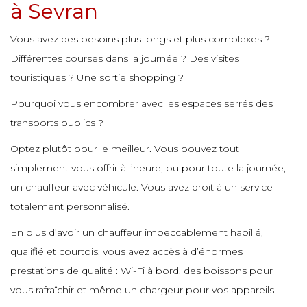
à Sevran
e
e
e
e
Vous avez des besoins plus longs et plus complexes ?
e
e
Différentes courses dans la journée ? Des visites
e
touristiques ? Une sortie shopping ?
e
e
e
e
Pourquoi vous encombrer avec les espaces serrés des
e
transports publics ?
e
e
e
Optez plutôt pour le meilleur. Vous pouvez tout
simplement vous offrir à l’heure, ou pour toute la journée,
e
un chauffeur avec véhicule. Vous avez droit à un service
e
e
totalement personnalisé.
e
e
En plus d’avoir un chauffeur impeccablement habillé,
qualifié et courtois, vous avez accès à d’énormes
e
e
e
prestations de qualité : Wi-Fi à bord, des boissons pour
vous rafraîchir et même un chargeur pour vos appareils.