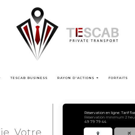
TESCAB BUSINESS
RAYON D'ACTIONS
FORFAITS
Réservation en ligne. Tarif fi
Réservation minimum 2 heure
49 79 79 44
.
ie, Votre