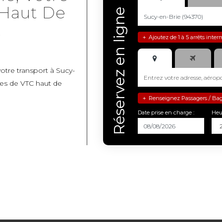
 Haut De
Réservez en ligne
.
Ajoutez de 1 à 5 arrêts inter
+
otre transport à Sucy-
es de VTC haut de
Renseignez Passagers / Bagag
+
Date prise en charge :
Heu