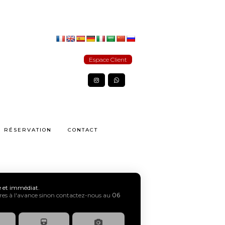
Espace Client
RÉSERVATION
CONTACT
xe et immédiat.
s à l'avance sinon contactez-nous au
06