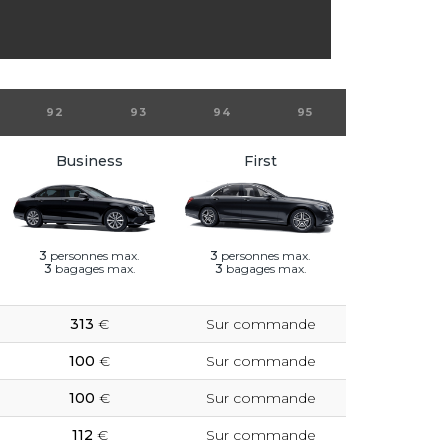
92
93
94
95
Business
First
3
personnes max.
3
personnes max.
3
bagages max.
3
bagages max.
313
€
Sur commande
100
€
Sur commande
100
€
Sur commande
112
€
Sur commande