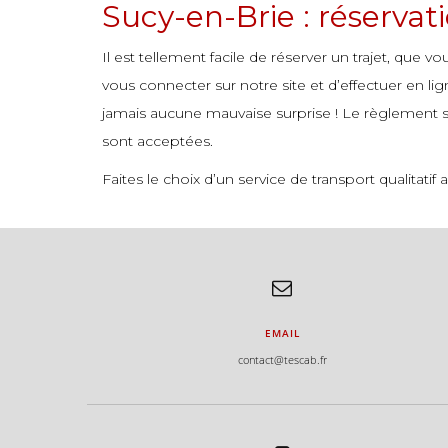
Sucy-en-Brie : réservat
commande
commande
Il est tellement facile de réserver un trajet, que v
vous connecter sur notre site et d’effectuer en li
jamais aucune mauvaise surprise ! Le règlement s’
sont acceptées.
Faites le choix d’un service de transport qualitat
EMAIL
contact@tescab.fr