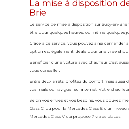
La mise à disposition 
commande
commande
commande
commande
commande
commande
commande
Brie
commande
commande
commande
commande
commande
commande
commande
Le service de mise à disposition sur Sucy-en-Brie
commande
commande
commande
commande
commande
commande
commande
être pour quelques heures, ou même quelques jour
commande
commande
commande
commande
commande
commande
commande
Grâce à ce service, vous pouvez ainsi demander à 
commande
commande
commande
commande
commande
commande
option est également idéale pour une virée shoppi
commande
commande
commande
commande
commande
commande
Bénéficier d’une voiture avec chauffeur c’est aus
commande
commande
commande
vous conseiller.
commande
commande
commande
Entre deux arrêts, profitez du confort mais aussi 
vos mails ou naviguer sur internet. Votre chauffeu
commande
commande
commande
Selon vos envies et vos besoins, vous pouvez même
commande
commande
commande
Class C, ou pour la Mercedes Class E d’un nivea
commande
commande
commande
Mercedes Class V qui propose 7 vraies places.
commande
commande