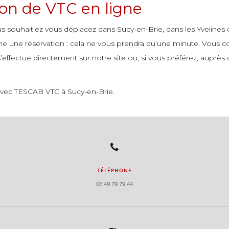
ion de VTC en ligne
ous souhaitiez vous déplacez dans Sucy-en-Brie, dans les Yvelines o
gne une réservation : cela ne vous prendra qu’une minute. Vous con
effectue directement sur notre site ou, si vous préférez, auprès 
if avec TESCAB VTC à Sucy-en-Brie.
TÉLÉPHONE
06 49 79 79 44