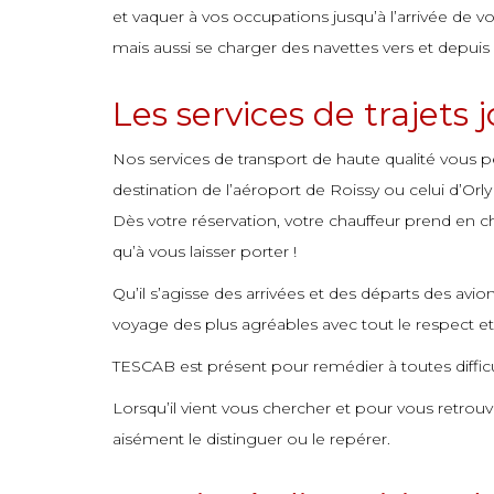
et vaquer à vos occupations jusqu’à l’arrivée de v
commande
commande
commande
commande
commande
commande
commande
commande
mais aussi se charger des navettes vers et depuis 
commande
commande
commande
commande
commande
commande
commande
commande
commande
commande
commande
commande
commande
commande
commande
commande
Les services de trajets 
commande
commande
commande
commande
commande
commande
commande
commande
Nos services de transport de haute qualité vous pe
commande
commande
commande
commande
commande
commande
commande
destination de l’aéroport de Roissy ou celui d’Orl
Dès votre réservation, votre chauffeur prend en cha
commande
commande
commande
commande
commande
commande
commande
qu’à vous laisser porter !
commande
commande
commande
commande
commande
commande
commande
Qu’il s’agisse des arrivées et des départs des avion
commande
commande
commande
commande
commande
commande
commande
voyage des plus agréables avec tout le respect et la
commande
commande
commande
commande
commande
commande
commande
TESCAB est présent pour remédier à toutes difficu
commande
commande
commande
commande
commande
commande
commande
Lorsqu’il vient vous chercher et pour vous retrouv
commande
commande
commande
commande
commande
commande
commande
aisément le distinguer ou le repérer.
commande
commande
commande
commande
commande
commande
commande