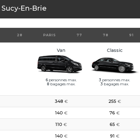
s
Sucy-En-Brie
28
PARIS
77
78
91
Van
Classic
6
personnes max.
3
personnes max.
8
bagages max.
3
bagages max.
348
€
255
€
140
€
76
€
110
€
65
€
140
€
91
€