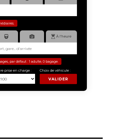
médiaires.
À l'heure
es, par défaut : 1 adulte, 0 bagage.
re prise en charge :
Choix de véhicule :
VALIDER