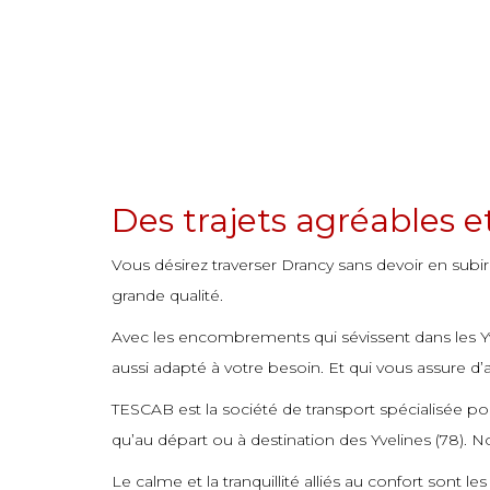
commande
commande
commande
commande
commande
commande
commande
commande
commande
commande
commande
commande
commande
commande
commande
commande
commande
commande
commande
commande
commande
commande
commande
commande
commande
commande
commande
commande
commande
commande
commande
commande
commande
commande
commande
commande
commande
commande
commande
commande
commande
commande
commande
commande
commande
commande
commande
commande
commande
Des trajets agréables 
commande
commande
commande
commande
commande
commande
commande
commande
commande
Vous désirez traverser Drancy sans devoir en subir
commande
commande
commande
commande
commande
commande
commande
commande
commande
grande qualité.
commande
commande
commande
commande
commande
commande
commande
commande
Avec les encombrements qui sévissent dans les Yveli
commande
commande
commande
commande
commande
commande
commande
commande
aussi adapté à votre besoin. Et qui vous assure d’ar
commande
commande
commande
commande
commande
commande
commande
commande
TESCAB est la société de transport spécialisée pour
commande
commande
commande
commande
commande
commande
commande
commande
qu’au départ ou à destination des Yvelines (78). N
commande
commande
commande
commande
commande
commande
commande
commande
Le calme et la tranquillité alliés au confort sont