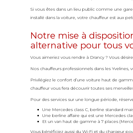
commande
commande
commande
commande
commande
commande
commande
Si vous êtes dans un lieu public comme une gare, 
commande
commande
commande
commande
commande
commande
commande
installé dans la voiture, votre chauffeur est aux pe
commande
commande
commande
commande
commande
commande
commande
Notre mise à dispositio
commande
commande
commande
commande
commande
commande
alternative pour tous vo
commande
commande
commande
commande
commande
commande
Vous aimeriez vous rendre à Drancy ? Vous désire
commande
commande
commande
commande
commande
commande
Nos chauffeurs professionnels dans les Yvelines, v
commande
commande
commande
commande
Privilégiez le confort d’une voiture haut de gamme
commande
commande
commande
chauffeur vous fera découvrir toutes ses merveille
commande
commande
commande
Pour des services sur une longue période, réserv
commande
commande
commande
Une Mercedes class C, berline standard mais
commande
commande
commande
Une berline affaire qui est une Mercedes cla
Et un van haut de gamme à 7 places (Merce
commande
commande
Vous bénéficiez aussi du Wi-Fi et du chargeur pour 