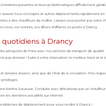
ontraintes pesantes et leurs problématiques difficilement gérabl
ur assurer tous vos trajets et autres déplacements rapidement en 
ntes à des chauffeurs de maître. Laissez-vous porter par votre ch
dez-vous, vos soirées, vos dîners d’affaires ou privés à Drancy.
s quotidiens à Drancy
 les aéroports de Paris avec nos services de transport de qualit
 pas stresser ! Suite à votre réservation, le meilleur tracé et le t
 arrivées d’avion, ainsi que de l’état de la circulation. Très respe
privilèges.
s une berline luxueuse. Conduite avec délicatesse par un chauf
re les dernières actualités sur internet.
s problèmes de déplacement pour vous rendre à Drancy !