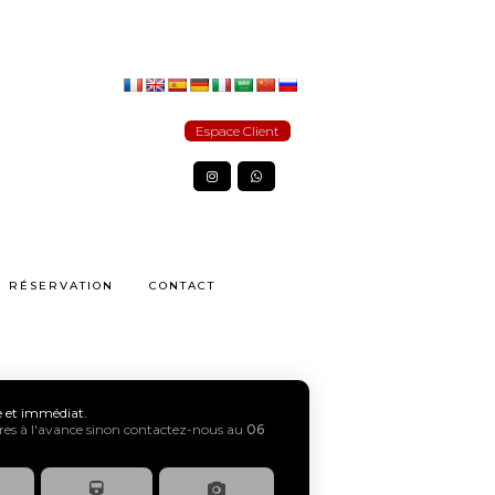
Espace Client
RÉSERVATION
CONTACT
xe et immédiat.
s à l'avance sinon contactez-nous au
06