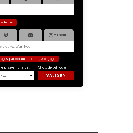
médiaires.
À l'heure
es, par défaut : 1 adulte, 0 bagage.
re prise en charge :
Choix de véhicule :
VALIDER