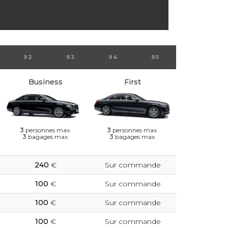
92
93
94
95
Business
First
3
personnes max.
3
personnes max.
3
bagages max.
3
bagages max.
240
€
Sur commande
100
€
Sur commande
100
€
Sur commande
100
€
Sur commande