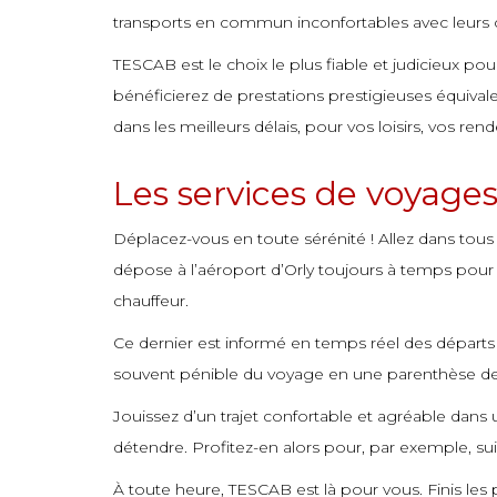
commande
commande
commande
commande
commande
commande
commande
commande
transports en commun inconfortables avec leurs c
commande
commande
commande
commande
commande
commande
commande
commande
TESCAB est le choix le plus fiable et judicieux po
bénéficierez de prestations prestigieuses équivale
commande
commande
commande
commande
commande
commande
commande
commande
dans les meilleurs délais, pour vos loisirs, vos ren
commande
commande
commande
commande
commande
commande
commande
commande
Les services de voyage
commande
commande
commande
commande
commande
commande
commande
commande
commande
commande
commande
commande
commande
commande
Déplacez-vous en toute sérénité ! Allez dans tous
commande
commande
commande
commande
commande
commande
commande
dépose à l’aéroport d’Orly toujours à temps pour ne
chauffeur.
commande
commande
commande
commande
commande
commande
commande
Ce dernier est informé en temps réel des départs et
commande
commande
commande
commande
commande
commande
commande
souvent pénible du voyage en une parenthèse de 
commande
commande
commande
commande
commande
commande
commande
Jouissez d’un trajet confortable et agréable dan
commande
commande
commande
commande
commande
commande
commande
détendre. Profitez-en alors pour, par exemple, suiv
commande
commande
commande
commande
commande
commande
commande
À toute heure, TESCAB est là pour vous. Finis le