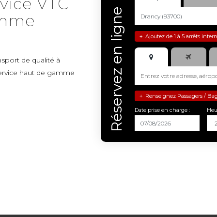
rvice VTC
Réservez en ligne
amme
Ajoutez de 1 à 5 arrêts inter
+
nsport de qualité à
service haut de gamme
Renseignez Passagers / Bagag
+
Date prise en charge :
Heu