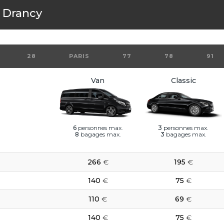
s
Drancy
28
PARIS
77
78
91
Van
Classic
6
personnes max.
3
personnes max.
8
bagages max.
3
bagages max.
266
€
195
€
140
€
75
€
110
€
69
€
140
€
75
€