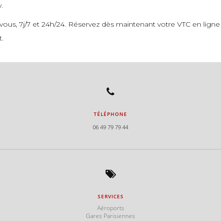
.
us, 7j/7 et 24h/24. Réservez dès maintenant votre VTC en ligne av
t.
TÉLÉPHONE
06 49 79 79 44
SERVICES
s
Aéroports
Gares Parisiennes