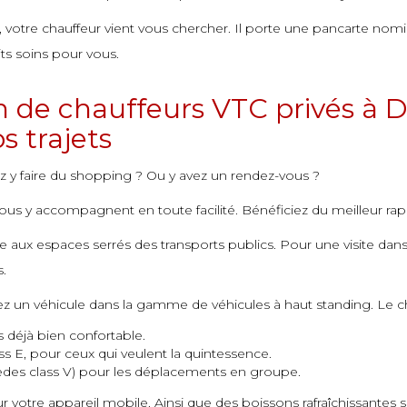
votre chauffeur vient vous chercher. Il porte une pancarte nomin
tits soins pour vous.
n de chauffeurs VTC privés à D
s trajets
z y faire du shopping ? Ou y avez un rendez-vous ?
ous y accompagnent en toute facilité. Bénéficiez du meilleur rappo
 aux espaces serrés des transports publics. Pour une visite dans l
s.
ez un véhicule dans la gamme de véhicules à haut standing. Le c
 déjà bien confortable.
ss E, pour ceux qui veulent la quintessence.
des class V) pour les déplacements en groupe.
votre appareil mobile. Ainsi que des boissons rafraîchissantes si 