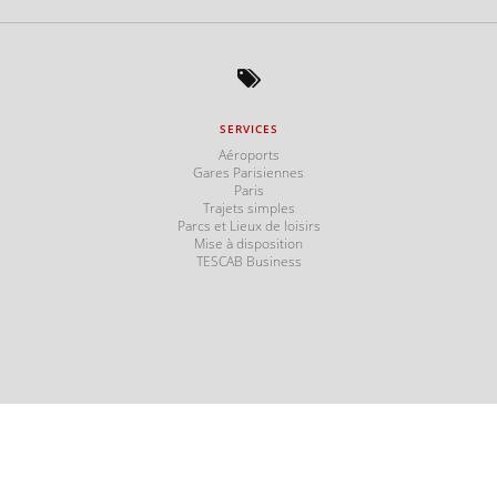
SERVICES
s
Aéroports
Gares Parisiennes
Paris
Trajets simples
Parcs et Lieux de loisirs
Mise à disposition
TESCAB Business