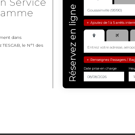
Un Service
Réservez en ligne
 Gamme
Ajoutez de 1 à 5 arrêts inter
+
ement dans
z TESCAB, le N°1 des
Renseignez Passagers / Bagag
+
Date prise en charge :
Heu