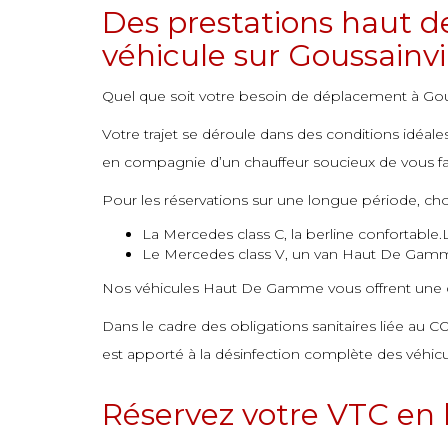
Des prestations haut d
commande
commande
commande
commande
commande
commande
commande
véhicule sur Goussainvi
commande
commande
commande
commande
commande
commande
commande
commande
commande
commande
commande
commande
commande
commande
Quel que soit votre besoin de déplacement à Gouss
commande
commande
commande
commande
commande
commande
commande
Votre trajet se déroule dans des conditions idéal
en compagnie d’un chauffeur soucieux de vous fai
commande
commande
commande
commande
commande
commande
Pour les réservations sur une longue période, choi
commande
commande
commande
commande
commande
La Mercedes class C, la berline confortable.
commande
commande
commande
commande
Le Mercedes class V, un van Haut De Gam
commande
commande
commande
Nos véhicules Haut De Gamme vous offrent une co
commande
commande
commande
Dans le cadre des obligations sanitaires liée au C
commande
commande
commande
est apporté à la désinfection complète des véhicu
commande
commande
commande
Réservez votre VTC en l
commande
commande