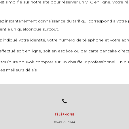
st simplifié sur notre site pour réserver un VTC en ligne. Votre ré
urez instantanément connaissance du tarif qui correspond à votre 
ment à un quelconque surcoût.
ez indiqué votre identité, votre numéro de téléphone et votre adr
 effectué soit en ligne, soit en espèce ou par carte bancaire dire
 toujours pouvoir compter sur un chauffeur professionnel. En que
es meilleurs délais.
TÉLÉPHONE
06 49 79 79 44