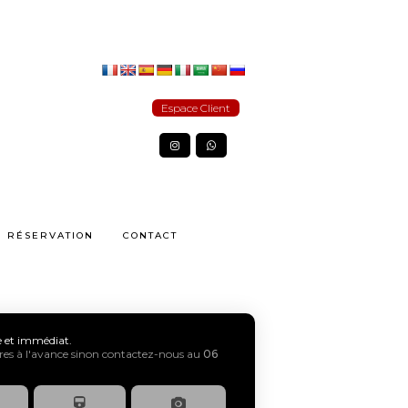
Espace Client
RÉSERVATION
CONTACT
xe et immédiat.
s à l'avance sinon contactez-nous au
06