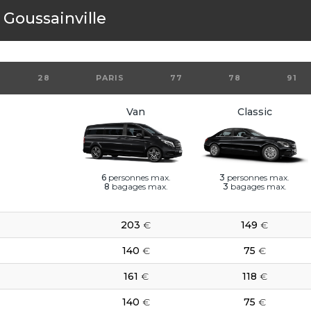
s
Goussainville
28
PARIS
77
78
91
Van
Classic
6
personnes max.
3
personnes max.
8
bagages max.
3
bagages max.
203
€
149
€
140
€
75
€
161
€
118
€
140
€
75
€