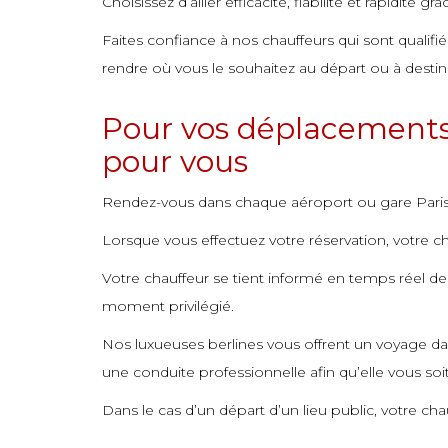
Choisissez d’allier efficacité, fiabilité et rapidité g
commande
commande
commande
commande
commande
commande
commande
commande
Faites confiance à nos chauffeurs qui sont qualifi
commande
commande
commande
commande
commande
commande
commande
commande
rendre où vous le souhaitez au départ ou à destinat
commande
commande
commande
commande
commande
commande
commande
commande
Pour vos déplacements q
commande
commande
commande
commande
commande
commande
commande
commande
pour vous
commande
commande
commande
commande
commande
commande
commande
Rendez-vous dans chaque aéroport ou gare Parisie
commande
commande
commande
commande
commande
commande
commande
Lorsque vous effectuez votre réservation, votre cha
commande
commande
commande
commande
commande
commande
commande
Votre chauffeur se tient informé en temps réel de l
commande
commande
commande
commande
commande
commande
commande
moment privilégié.
commande
commande
commande
commande
commande
commande
commande
Nos luxueuses berlines vous offrent un voyage dan
commande
commande
commande
commande
commande
commande
commande
une conduite professionnelle afin qu’elle vous so
commande
commande
commande
commande
commande
commande
commande
Dans le cas d’un départ d’un lieu public, votre c
commande
commande
commande
commande
commande
commande
commande