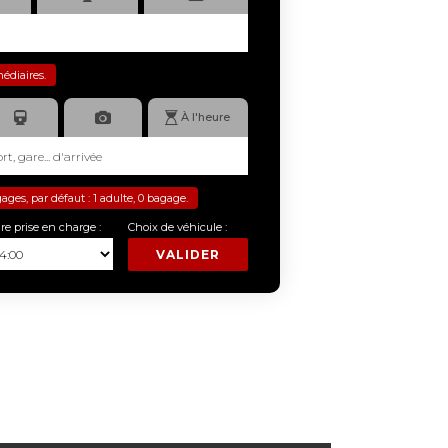
médiaires.
À l'heure
es, par défaut : 1 adulte, 0 bagage.
re prise en charge :
Choix de véhicule :
VALIDER