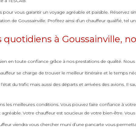
râce à TESCAB.
és pour vous garantir un voyage agréable et paisible. Réservez sim
ion de Goussainville. Profitez ainsi d’un chauffeur qualifié, tel u
uotidiens à Goussainville, nos
n en toute confiance grâce à nos prestations de qualité. Nous v
uffeur se charge de trouver le meilleur itinéraire et le temps néc
’état du trafic mais aussi des départs et arrivées des avions. Il s
s les meilleures conditions. Vous pouvez faire confiance à votr
it agréable. Votre chauffeur est soucieux de votre bien-être. Vou
hauffeur viendra vous chercher muni d’une pancarte vous permetta