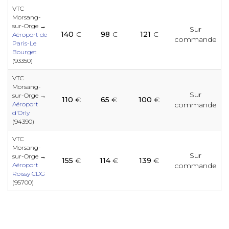
e
e
e
e
VTC
e
e
e
e
e
e
e
Morsang-
sur-Orge →
Sur
140
€
98
€
121
€
Aéroport de
commande
e
e
Paris-Le
Bourget
e
e
(93350)
e
e
e
e
e
e
e
VTC
e
Morsang-
e
Sur
sur-Orge →
110
€
65
€
100
€
e
Aéroport
commande
e
e
d'Orly
e
e
e
e
(94390)
e
e
e
e
VTC
Morsang-
e
Sur
e
sur-Orge →
155
€
114
€
139
€
Aéroport
commande
e
e
e
e
Roissy CDG
e
e
e
e
(95700)
e
e
e
e
e
e
e