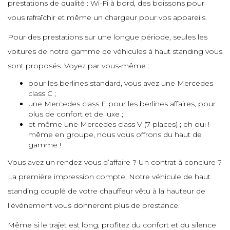
prestations de qualité : Wi-Fi à bord, des boissons pour
e
e
vous rafraîchir et même un chargeur pour vos appareils.
e
e
Pour des prestations sur une longue période, seules les
e
e
e
voitures de notre gamme de véhicules à haut standing vous
e
e
sont proposés. Voyez par vous-même :
e
e
pour les berlines standard, vous avez une Mercedes
e
class C ;
e
e
une Mercedes class E pour les berlines affaires, pour
e
plus de confort et de luxe ;
et même une Mercedes class V (7 places) ; eh oui !
e
e
même en groupe, nous vous offrons du haut de
e
gamme !
e
e
e
Vous avez un rendez-vous d’affaire ? Un contrat à conclure ?
La première impression compte. Notre véhicule de haut
e
standing couplé de votre chauffeur vêtu à la hauteur de
e
e
e
e
l’événement vous donneront plus de prestance.
e
Même si le trajet est long, profitez du confort et du silence