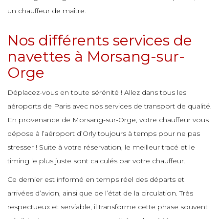
e
e
un chauffeur de maître.
e
e
e
Nos différents services de
e
e
e
navettes à Morsang-sur-
e
e
Orge
e
e
e
e
e
e
Déplacez-vous en toute sérénité ! Allez dans tous les
e
aéroports de Paris avec nos services de transport de qualité.
e
e
En provenance de Morsang-sur-Orge, votre chauffeur vous
e
e
dépose à l’aéroport d’Orly toujours à temps pour ne pas
e
e
e
stresser ! Suite à votre réservation, le meilleur tracé et le
e
e
timing le plus juste sont calculés par votre chauffeur.
e
e
e
Ce dernier est informé en temps réel des départs et
e
e
arrivées d’avion, ainsi que de l’état de la circulation. Très
e
e
respectueux et serviable, il transforme cette phase souvent
e
e