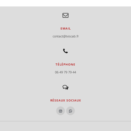
e
EMAIL
e
contact@tescab.fr
TÉLÉPHONE
06 49 79 79 44
RÉSEAUX SOCIAUX