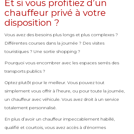
Et si vous profitiez d’un
e
e
chauffeur privé à votre
e
disposition ?
e
e
e
e
Vous avez des besoins plus longs et plus complexes ?
e
e
e
Différentes courses dans la journée ? Des visites
e
touristiques ? Une sortie shopping ?
e
e
Pourquoi vous encombrer avec les espaces serrés des
e
e
e
transports publics ?
e
e
Optez plutôt pour le meilleur. Vous pouvez tout
e
e
simplement vous offrir à l’heure, ou pour toute la journée,
e
e
e
un chauffeur avec véhicule. Vous avez droit à un service
e
totalement personnalisé.
e
e
e
En plus d’avoir un chauffeur impeccablement habillé,
e
e
e
qualifié et courtois, vous avez accès à d’énormes
e