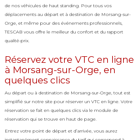
e
de nos véhicules de haut standing. Pour tous vos
e
déplacements au départ et à destination de Morsang-sur-
e
e
e
Orge, et même pour des événements professionnels,
e
TESCAB vous offre le meilleur du confort et du rapport
e
qualité-prix.
e
e
e
e
Réservez votre VTC en ligne
e
e
à Morsang-sur-Orge, en
quelques clics
e
e
e
Au départ ou à destination de Morsang-sur-Orge, tout est
e
e
simplifié sur notre site pour réserver un VTC en ligne. Votre
réservation se fait en quelques clics via le module de
e
e
réservation qui se trouve en haut de page.
e
e
e
Entrez votre point de départ et d’arrivée, vous aurez
instantanément connaissance du tarif qui correspond à