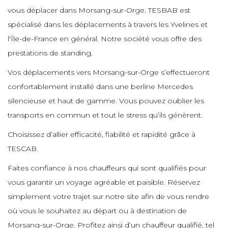
e
e
vous déplacer dans Morsang-sur-Orge. TESBAB est
e
e
e
e
spécialisé dans les déplacements à travers les Yvelines et
e
l'Île-de-France en général. Notre société vous offre des
e
e
prestations de standing.
e
e
e
e
e
Vos déplacements vers Morsang-sur-Orge s’effectueront
e
confortablement installé dans une berline Mercedes
e
silencieuse et haut de gamme. Vous pouvez oublier les
e
e
e
e
transports en commun et tout le stress qu’ils génèrent.
e
e
e
Choisissez d’allier efficacité, fiabilité et rapidité grâce à
e
TESCAB.
e
e
e
e
e
e
Faites confiance à nos chauffeurs qui sont qualifiés pour
e
vous garantir un voyage agréable et paisible. Réservez
e
simplement votre trajet sur notre site afin de vous rendre
e
e
e
où vous le souhaitez au départ ou à destination de
e
e
e
Morsang-sur-Orge. Profitez ainsi d’un chauffeur qualifié, tel