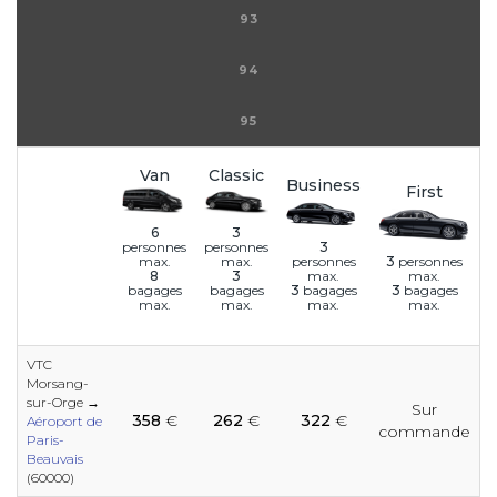
93
94
95
Van
Classic
Business
First
6
3
3
personnes
personnes
personnes
3
personnes
max.
max.
max.
max.
8
3
3
bagages
3
bagages
bagages
bagages
max.
max.
max.
max.
VTC
Morsang-
e
e
sur-Orge →
Sur
e
e
e
e
e
e
e
e
e
358
€
262
€
322
€
Aéroport de
commande
Paris-
Beauvais
(60000)