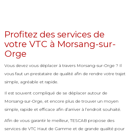
e
e
e
e
e
e
e
e
e
e
Profitez des services de
e
e
e
votre VTC à Morsang-sur-
e
e
e
e
Orge
e
e
e
Vous devez vous déplacer à travers Morsang-sur-Orge ? Il
e
e
e
vous faut un prestataire de qualité afin de rendre votre trajet
e
e
e
simple, agréable et rapide.
e
Il est souvent compliqué de se déplacer autour de
e
e
e
e
e
Morsang-sur-Orge, et encore plus de trouver un moyen
simple, rapide et efficace afin d’arriver à l’endroit souhaité.
e
e
e
e
Afin de vous garantir le meilleur, TESCAB propose des
e
services de VTC Haut de Gamme et de grande qualité pour
e
e