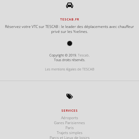
TESCAB.FR
Réservez votre VTC sur TESCAB : le leader des déplacements avec chauffeur
privé sur les Yvelines.
Copyright © 2019.
Tescab
.
Tous droits réservés.
Les mentions légales de TESCAB
SERVICES
Aéroports
Gares Parisiennes
Paris
Trajets simples
Parcs et Lieux de loisirs