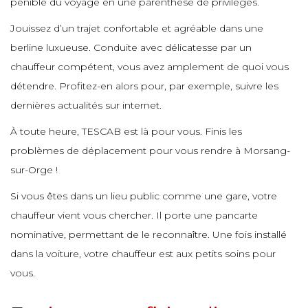
pénible du voyage en une parenthèse de privilèges.
e
e
e
Jouissez d’un trajet confortable et agréable dans une
e
e
e
berline luxueuse. Conduite avec délicatesse par un
e
e
chauffeur compétent, vous avez amplement de quoi vous
e
e
détendre. Profitez-en alors pour, par exemple, suivre les
e
dernières actualités sur internet.
e
e
e
À toute heure, TESCAB est là pour vous. Finis les
e
e
problèmes de déplacement pour vous rendre à Morsang-
e
e
sur-Orge !
e
e
e
Si vous êtes dans un lieu public comme une gare, votre
e
chauffeur vient vous chercher. Il porte une pancarte
e
e
nominative, permettant de le reconnaître. Une fois installé
e
e
e
dans la voiture, votre chauffeur est aux petits soins pour
e
e
vous.
e
e
e
e