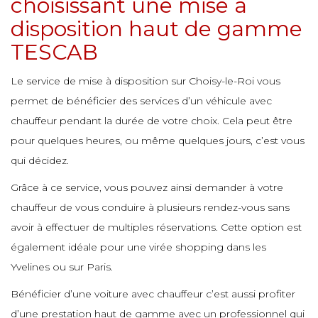
choisissant une mise à
e
e
e
disposition haut de gamme
TESCAB
e
e
e
e
e
e
e
Le service de mise à disposition sur Choisy-le-Roi vous
permet de bénéficier des services d’un véhicule avec
e
e
e
e
chauffeur pendant la durée de votre choix. Cela peut être
e
e
e
pour quelques heures, ou même quelques jours, c’est vous
qui décidez.
e
e
e
e
Grâce à ce service, vous pouvez ainsi demander à votre
e
e
e
chauffeur de vous conduire à plusieurs rendez-vous sans
e
avoir à effectuer de multiples réservations. Cette option est
e
e
également idéale pour une virée shopping dans les
e
e
Yvelines ou sur Paris.
e
e
e
Bénéficier d’une voiture avec chauffeur c’est aussi profiter
e
e
d’une prestation haut de gamme avec un professionnel qui