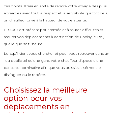
e
e
e
ces points. Il fera en sorte de rendre votre voyage des plus
e
e
e
agréables avec tout le respect et la serviabilité qui font de lui
e
e
un chauffeur privé à la hauteur de votre attente.
e
e
e
TESCAB est présent pour remédier à toutes difficultés et
e
e
assurer vos déplacements à destination de Choisy-le-Roi,
e
e
quelle que soit l’heure !
e
e
e
Lorsqu’il vient vous chercher et pour vous retrouver dans un
e
e
lieu public tel qu’une gare, votre chauffeur dispose d’une
e
e
pancarte nominative afin que vous puissiez aisément le
e
e
e
distinguer ou le repérer.
e
e
e
e
Choisissez la meilleure
e
e
option pour vos
e
e
e
déplacements en
e
e
e
e