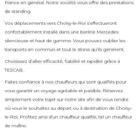
e
e
France en général. Notre société vous offre des prestations
e
e
e
de standing.
e
e
e
Vos déplacements vers Choisy-le-Roi s’effectueront
e
e
e
confortablement installé dans une berline Mercedes
e
e
e
e
e
silencieuse et haut de gamme. Vous pouvez oublier les
transports en commun et tout le stress qu’ils génèrent.
e
e
e
e
e
Choisissez d’allier efficacité, fiabilité et rapidité grâce à
e
e
e
TESCAB.
e
e
Faites confiance à nos chauffeurs qui sont qualifiés pour
e
e
e
vous garantir un voyage agréable et paisible. Réservez
e
e
e
simplement votre trajet sur notre site afin de vous rendre
e
e
où vous le souhaitez au départ ou à destination de Choisy-
e
e
e
le-Roi. Profitez ainsi d’un chauffeur qualifié, tel un chauffeur
e
e
e
de maître.
e
e
e