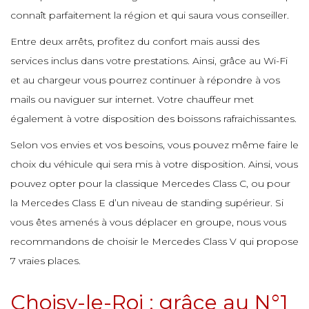
e
e
e
connaît parfaitement la région et qui saura vous conseiller.
e
e
Entre deux arrêts, profitez du confort mais aussi des
e
services inclus dans votre prestations. Ainsi, grâce au Wi-Fi
e
e
et au chargeur vous pourrez continuer à répondre à vos
e
mails ou naviguer sur internet. Votre chauffeur met
e
e
également à votre disposition des boissons rafraichissantes.
e
Selon vos envies et vos besoins, vous pouvez même faire le
e
e
choix du véhicule qui sera mis à votre disposition. Ainsi, vous
e
pouvez opter pour la classique Mercedes Class C, ou pour
e
la Mercedes Class E d’un niveau de standing supérieur. Si
e
e
vous êtes amenés à vous déplacer en groupe, nous vous
recommandons de choisir le Mercedes Class V qui propose
e
7 vraies places.
e
e
Choisy-le-Roi : grâce au N°1