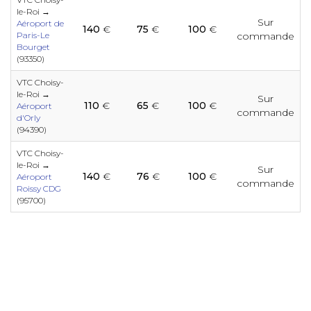
e
e
e
e
e
e
e
e
e
le-Roi →
Sur
Aéroport de
140
€
75
€
100
€
Paris-Le
commande
e
Bourget
e
e
e
e
e
e
e
e
(93350)
e
e
VTC Choisy-
le-Roi →
Sur
110
€
65
€
100
€
Aéroport
e
e
e
commande
e
e
e
e
d'Orly
e
e
e
(94390)
e
VTC Choisy-
e
le-Roi →
Sur
e
140
€
76
€
100
€
e
e
e
Aéroport
e
e
e
commande
e
e
Roissy CDG
(95700)
e
e
e
e
e
e
e
e
e
e
e
e
e
e
e
e
e