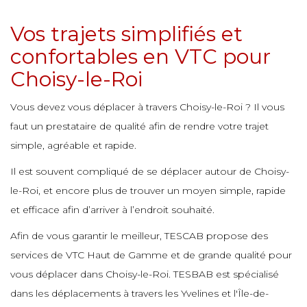
e
e
e
e
Vos trajets simplifiés et
e
e
e
e
confortables en VTC pour
e
e
Choisy-le-Roi
e
e
e
e
e
e
e
Vous devez vous déplacer à travers Choisy-le-Roi ? Il vous
e
faut un prestataire de qualité afin de rendre votre trajet
e
e
e
e
simple, agréable et rapide.
e
e
e
e
Il est souvent compliqué de se déplacer autour de Choisy-
e
le-Roi, et encore plus de trouver un moyen simple, rapide
e
e
e
e
et efficace afin d’arriver à l’endroit souhaité.
e
e
e
e
Afin de vous garantir le meilleur, TESCAB propose des
e
e
e
services de VTC Haut de Gamme et de grande qualité pour
e
e
vous déplacer dans Choisy-le-Roi. TESBAB est spécialisé
e
e
e
dans les déplacements à travers les Yvelines et l'Île-de-