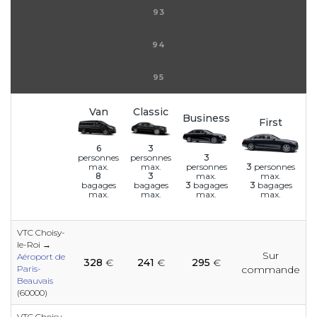
93
94
95
Van
Classic
Business
First
6
3
3
personnes
personnes
personnes
3
personnes
max.
max.
max.
max.
8
3
3
bagages
3
bagages
bagages
bagages
max.
max.
max.
max.
VTC Choisy-
le-Roi →
Sur
e
e
e
e
e
e
e
e
e
e
e
Aéroport de
328
€
241
€
295
€
Paris-
commande
Beauvais
(60000)
e
e
VTC Choisy-