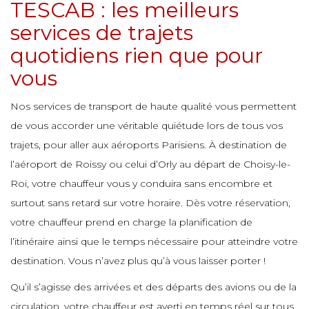
e
TESCAB : les meilleurs
e
e
e
services de trajets
e
e
e
e
quotidiens rien que pour
e
e
vous
e
e
e
e
e
e
Nos services de transport de haute qualité vous permettent
de vous accorder une véritable quiétude lors de tous vos
e
e
e
trajets, pour aller aux aéroports Parisiens. À destination de
e
e
e
e
e
l’aéroport de Roissy ou celui d’Orly au départ de Choisy-le-
Roi, votre chauffeur vous y conduira sans encombre et
e
surtout sans retard sur votre horaire. Dès votre réservation,
e
e
e
e
votre chauffeur prend en charge la planification de
e
e
l’itinéraire ainsi que le temps nécessaire pour atteindre votre
e
e
destination. Vous n’avez plus qu’à vous laisser porter !
e
e
e
e
Qu’il s’agisse des arrivées et des départs des avions ou de la
e
circulation, votre chauffeur est averti en temps réel sur tous