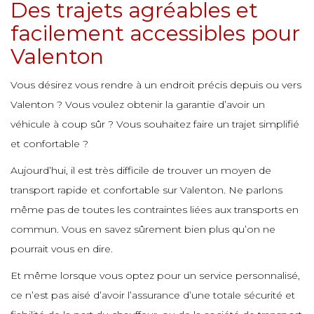
e
Des trajets agréables et
e
e
e
e
e
facilement accessibles pour
e
e
Valenton
e
e
e
e
e
e
e
Vous désirez vous rendre à un endroit précis depuis ou vers
e
Valenton ? Vous voulez obtenir la garantie d’avoir un
e
e
véhicule à coup sûr ? Vous souhaitez faire un trajet simplifié
e
e
e
e
e
e
et confortable ?
e
Aujourd’hui, il est très difficile de trouver un moyen de
e
e
e
e
e
transport rapide et confortable sur Valenton. Ne parlons
e
e
e
même pas de toutes les contraintes liées aux transports en
e
commun. Vous en savez sûrement bien plus qu’on ne
e
e
e
e
e
e
pourrait vous en dire.
e
Et même lorsque vous optez pour un service personnalisé,
e
e
e
e
ce n’est pas aisé d’avoir l’assurance d’une totale sécurité et
e
e
e