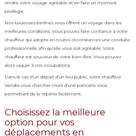
rendre votre voyage agréable et en faire un moment
e
e
privilégié.
e
e
e
e
e
Nos luxueuses berlines vous offrent un voyage dans les
e
e
meilleures conditions. Vous pouvez faire confiance à votre
e
chauffeur qui adopte en toutes circonstances une conduite
e
e
e
e
e
professionnelle afin qu’elle vous soit agréable. Votre
e
chauffeur est soucieux de votre bien-être. Vous pouvez
e
e
alors vaquer à vos occupations.
e
e
e
e
Dans le cas d’un départ d’un lieu public, votre chauffeur
e
e
viendra vous chercher muni d’une pancarte vous
e
e
e
e
permettant de le repérer facilement.
e
e
Choisissez la meilleure
e
e
e
e
e
option pour vos
e
e
déplacements en
e