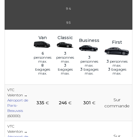
94
95
Van
Classic
Business
First
6
3
3
personnes
personnes
personnes
3
personnes
max.
max.
max.
max.
8
3
3
bagages
3
bagages
bagages
bagages
max.
max.
max.
max.
VTC
Valenton →
e
e
e
e
Sur
e
e
e
e
e
e
e
Aéroport de
335
€
246
€
301
€
Paris-
commande
Beauvais
(60000)
e
e
e
e
e
e
e
e
e
VTC
e
e
Valenton →
Sur
Aéroport de