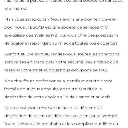
fiabilité de la part du chauffeur, ou de la société de transport
e
elle-même.
e
e
e
e
e
e
Mais vous savez quoi ? Nous avons une bonne nouvelle
e
e
pour vous ! TESCAB est une société de services VTC
e
e
spécialiste des Yvelines (78) qui vous offre des prestations
e
e
e
e
de qualité et répondant au mieux à toutes vos exigences.
e
e
e
Confort et luxe sont au rendez-vous. Toutes les conditions
e
e
e
e
sont mises en place pour votre sécurité. Vous n’avez qu’à
e
e
réserver votre trajet et nous nous occupons de tout.
e
e
e
Nos chauffeurs professionnels, gentils et courtois sont
e
e
e
e
formés pour vous conduire en toute sécurité à la
e
destination de votre choix en Île-de-France et au-delà.
e
e
e
e
Que ce soit pour réserver un trajet au départ ou à
e
e
e
destination de Valenton, déplacez-vous en toute sérénité.
e
e
e
Toute la lenteur, le brouhaha et les complications liées au
e