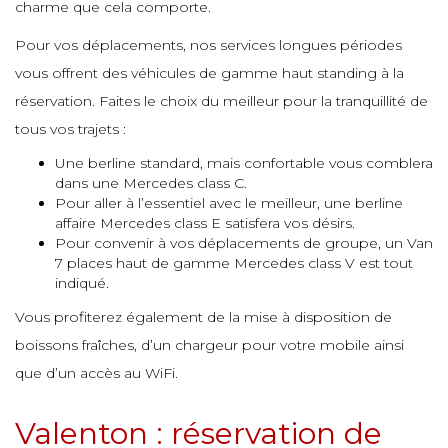
e
charme que cela comporte.
e
e
e
e
Pour vos déplacements, nos services longues périodes
vous offrent des véhicules de gamme haut standing à la
e
réservation. Faites le choix du meilleur pour la tranquillité de
e
e
tous vos trajets :
e
e
Une berline standard, mais confortable vous comblera
dans une Mercedes class C.
e
Pour aller à l’essentiel avec le meilleur, une berline
e
e
affaire Mercedes class E satisfera vos désirs.
Pour convenir à vos déplacements de groupe, un Van
e
e
7 places haut de gamme Mercedes class V est tout
indiqué.
Vous profiterez également de la mise à disposition de
e
e
boissons fraîches, d’un chargeur pour votre mobile ainsi
que d’un accès au WiFi.
Valenton : réservation de
e