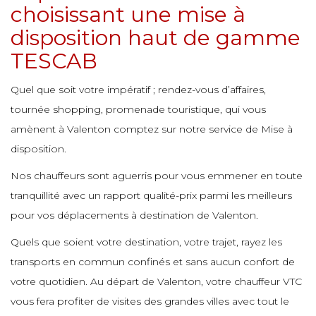
e
choisissant une mise à
e
e
e
e
e
disposition haut de gamme
e
TESCAB
e
e
e
e
e
Quel que soit votre impératif ; rendez-vous d’affaires,
e
e
tournée shopping, promenade touristique, qui vous
e
e
e
amènent à Valenton comptez sur notre service de Mise à
e
disposition.
e
e
e
Nos chauffeurs sont aguerris pour vous emmener en toute
e
e
tranquillité avec un rapport qualité-prix parmi les meilleurs
e
pour vos déplacements à destination de Valenton.
e
e
e
Quels que soient votre destination, votre trajet, rayez les
transports en commun confinés et sans aucun confort de
e
e
e
e
e
votre quotidien. Au départ de Valenton, votre chauffeur VTC
vous fera profiter de visites des grandes villes avec tout le