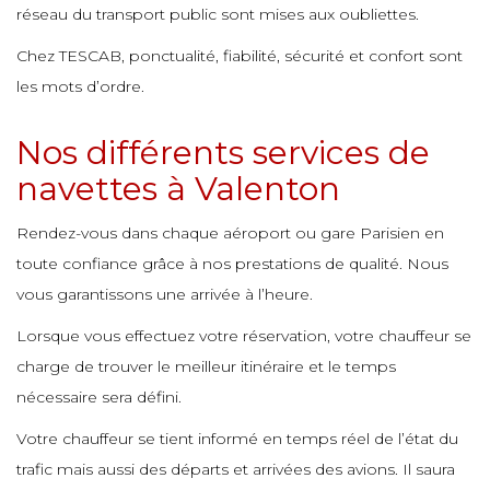
e
réseau du transport public sont mises aux oubliettes.
e
e
e
e
Chez TESCAB, ponctualité, fiabilité, sécurité et confort sont
e
e
e
les mots d’ordre.
e
e
e
e
e
e
Nos différents services de
e
e
navettes à Valenton
e
e
e
e
e
e
Rendez-vous dans chaque aéroport ou gare Parisien en
e
toute confiance grâce à nos prestations de qualité. Nous
e
e
vous garantissons une arrivée à l’heure.
e
e
e
e
Lorsque vous effectuez votre réservation, votre chauffeur se
e
charge de trouver le meilleur itinéraire et le temps
e
e
nécessaire sera défini.
e
e
e
e
Votre chauffeur se tient informé en temps réel de l’état du
e
e
e
trafic mais aussi des départs et arrivées des avions. Il saura
e