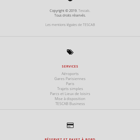
Copyright © 2019.
Tescab
.
Tous droits réservés.
Les mentions légales de TESCAB
SERVICES
Aéroports
Gares Parisiennes
Paris
Trajets simples
Parcs et Lieux de loisirs
Mise à disposition
TESCAB Business
RÉSERVEZ ET PAYEZ À BORD