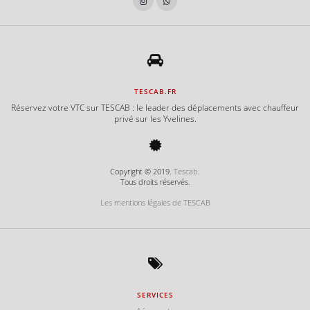
e
e
TESCAB.FR
Réservez votre VTC sur TESCAB : le leader des déplacements avec chauffeur
privé sur les Yvelines.
e
Copyright © 2019.
Tescab
.
Tous droits réservés.
e
Les mentions légales de TESCAB
e
SERVICES