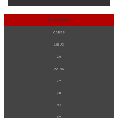
AÉROPORTS
GARES
LIEUX
28
PARIS
77
78
91
92