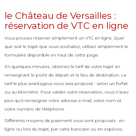
e
le Château de Versailles :
e
e
e
réservation de VTC en ligne
e
e
e
Vous pouvez réserver simplement un VTC en ligne. Quel
e
que soit le trajet que vous souhaitez, utilisez simplement le
e
e
e
e
formulaire disponible en haut de cette page.
En quelques minutes, obtenez le tarif de votre trajet en
e
renseignant le point de départ et le lieu de destination. Le
e
e
tarif le plus avantageux vous sera proposé : selon un forfait
e
ou au kilomètre. Pour valider votre réservation, vous n’avez
e
plus qu’à renseigner votre adresse e-mail, votre nom et
e
e
votre numéro de téléphone.
e
e
Différents moyens de paiement vous sont proposés : en
ligne ou lors du trajet, par carte bancaire ou en espèces.
e