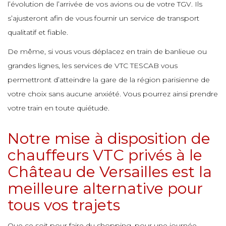
l’évolution de l’arrivée de vos avions ou de votre TGV. Ils
e
e
s’ajusteront afin de vous fournir un service de transport
e
e
e
qualitatif et fiable.
e
e
De même, si vous vous déplacez en train de banlieue ou
e
grandes lignes, les services de VTC TESCAB vous
e
e
e
e
e
e
permettront d’atteindre la gare de la région parisienne de
votre choix sans aucune anxiété. Vous pourrez ainsi prendre
votre train en toute quiétude.
e
e
e
e
e
e
e
Notre mise à disposition de
chauffeurs VTC privés à le
e
e
e
e
e
Château de Versailles est la
e
e
meilleure alternative pour
e
e
e
tous vos trajets
e
e
e
e
Que ce soit pour faire du shopping, pour une journée