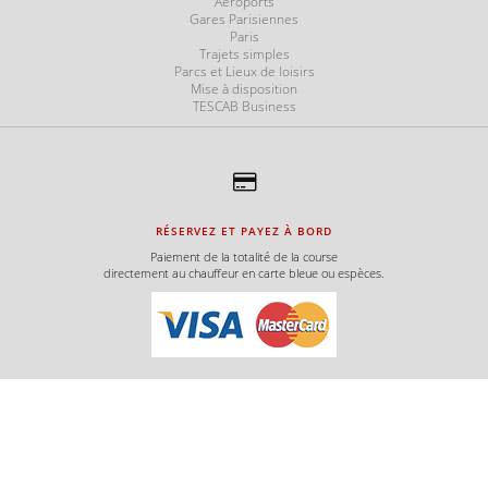
Aéroports
e
Gares Parisiennes
Paris
Trajets simples
Parcs et Lieux de loisirs
Mise à disposition
TESCAB Business
e
e
RÉSERVEZ ET PAYEZ À BORD
Paiement de la totalité de la course
directement au chauffeur en carte bleue ou espèces.
e
e