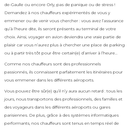
e
e
de-Gaulle ou encore Orly, pas de panique ou de stress !
e
e
e
Demandez à nos chauffeurs expérimentés de vous y
e
e
e
emmener ou de venir vous chercher : vous avez l’assurance
e
e
qu’à l’heure dite, ils seront présents au terminal de votre
e
e
choix. Ainsi, voyager en avion deviendra une vraie partie de
e
e
e
plaisir car vous n’aurez plus à chercher une place de parking
e
ou à partir très tôt pour être certain(e) d’arriver à l’heure...
e
e
Comme nos chauffeurs sont des professionnels
e
e
e
e
passionnés, ils connaissent parfaitement les itinéraires pour
e
vous emmener dans les différents aéroports.
e
e
e
Vous pouvez être sûr(e) qu’il n’y aura aucun retard : tous les
e
e
jours, nous transportons des professionnels, des familles et
e
e
des voyageurs dans les différents aéroports ou gares
e
parisiennes. De plus, grâce à des systèmes informatiques
e
e
e
e
performants, nos chauffeurs sont tenus en temps réel de