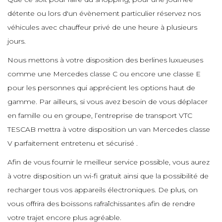
e
e
détente ou lors d'un évènement particulier réservez nos
e
e
véhicules avec chauffeur privé de une heure à plusieurs
e
jours.
e
e
e
Nous mettons à votre disposition des berlines luxueuses
e
e
e
comme une Mercedes classe C ou encore une classe E
pour les personnes qui apprécient les options haut de
e
e
e
e
gamme. Par ailleurs, si vous avez besoin de vous déplacer
e
e
en famille ou en groupe, l’entreprise de transport VTC
TESCAB mettra à votre disposition un van Mercedes classe
e
e
V parfaitement entretenu et sécurisé .
e
e
e
e
Afin de vous fournir le meilleur service possible, vous aurez
e
à votre disposition un wi-fi gratuit ainsi que la possibilité de
e
recharger tous vos appareils électroniques. De plus, on
e
vous offrira des boissons rafraîchissantes afin de rendre
e
e
e
e
votre trajet encore plus agréable.