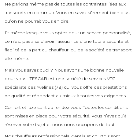
e
Ne parlons même pas de toutes les contraintes liées aux
e
transports en commun. Vous en savez sûrement bien plus
e
e
e
e
e
e
qu’on ne pourrait vous en dire.
e
e
Et même lorsque vous optez pour un service personnalisé,
e
e
ce n’est pas aisé d’avoir l’assurance d’une totale sécurité et
e
e
e
e
e
fiabilité de la part du chauffeur, ou de la société de transport
e
e
elle-même.
e
e
Mais vous savez quoi ? Nous avons une bonne nouvelle
e
e
e
pour vous ! TESCAB est une société de services VTC
e
e
e
spécialiste des Yvelines (78) qui vous offre des prestations
e
de qualité et répondant au mieux à toutes vos exigences.
e
e
e
e
e
Confort et luxe sont au rendez-vous. Toutes les conditions
e
e
sont mises en place pour votre sécurité. Vous n’avez qu’à
e
e
réserver votre trajet et nous nous occupons de tout.
e
e
e
e
Nos chauffeurs professionnels, gentils et courtois sont