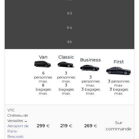
93
94
95
Van
Classic
Business
First
6
3
3
personnes
personnes
personnes
3
personnes
max.
max.
max.
max.
8
3
3
bagages
3
bagages
bagages
bagages
max.
max.
max.
max.
VTC
Château de
e
e
e
e
e
e
Versailles →
Sur
e
e
e
e
e
299
€
219
€
269
€
Aéroport de
commande
Paris-
Beauvais