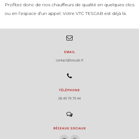
Profitez donc de nos chauffeurs de qualité en quelques clics
e
ou en l’espace d’un appel. Votre VTC TESCAB est déjà là.
e
EMAIL
contact@tescab.fr
e
e
TÉLÉPHONE
06 49 79 79 44
e
RÉSEAUX SOCIAUX