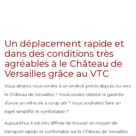
e
e
e
e
e
e
e
e
e
e
e
e
e
Un déplacement rapide et
e
e
dans des conditions très
e
e
e
e
e
e
agréables à le Château de
e
e
Versailles grâce au VTC
e
e
e
Vous désirez vous rendre à un endroit précis depuis ou vers
e
e
e
e
le Château de Versailles ? Vous voulez obtenir la garantie
e
e
d’avoir un véhicule à coup sûr ? Vous souhaitez faire un
e
e
e
trajet simplifié et confortable ?
e
e
e
Aujourd’hui, il est très difficile de trouver un moyen de
e
e
e
transport rapide et confortable sur le Château de Versailles.
e