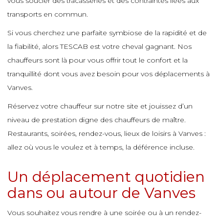
vous soucier des tracasseries et des contraintes liées aux
e
e
e
e
transports en commun.
e
e
e
Si vous cherchez une parfaite symbiose de la rapidité et de
e
e
e
e
la fiabilité, alors TESCAB est votre cheval gagnant. Nos
e
e
e
chauffeurs sont là pour vous offrir tout le confort et la
e
e
e
e
tranquillité dont vous avez besoin pour vos déplacements à
e
Vanves.
e
e
e
e
Réservez votre chauffeur sur notre site et jouissez d’un
e
e
e
e
niveau de prestation digne des chauffeurs de maître.
e
e
e
Restaurants, soirées, rendez-vous, lieux de loisirs à Vanves :
e
allez où vous le voulez et à temps, la déférence incluse.
e
e
e
e
e
e
e
Un déplacement quotidien
e
e
dans ou autour de Vanves
e
e
e
e
e
e
e
Vous souhaitez vous rendre à une soirée ou à un rendez-