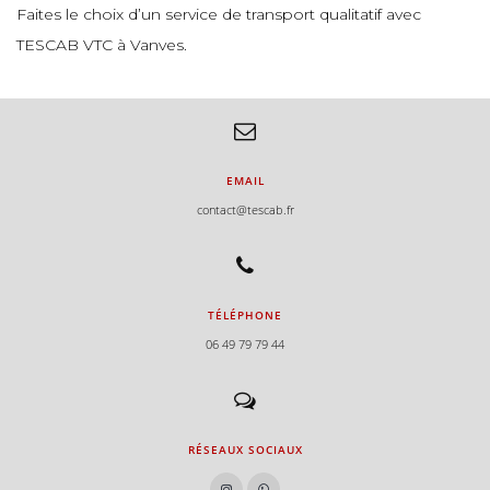
Faites le choix d’un service de transport qualitatif avec
TESCAB VTC à Vanves.
EMAIL
contact@tescab.fr
TÉLÉPHONE
06 49 79 79 44
RÉSEAUX SOCIAUX