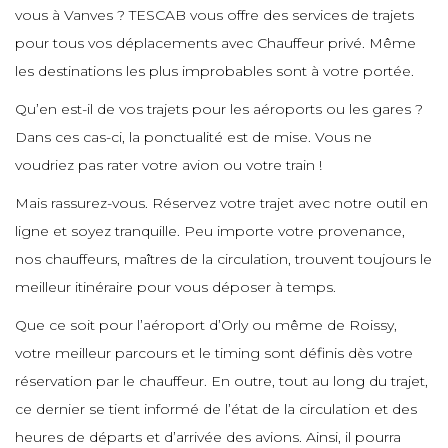
e
vous à Vanves ? TESCAB vous offre des services de trajets
e
e
e
pour tous vos déplacements avec Chauffeur privé. Même
e
e
e
e
les destinations les plus improbables sont à votre portée.
e
e
e
Qu’en est-il de vos trajets pour les aéroports ou les gares ?
e
e
e
Dans ces cas-ci, la ponctualité est de mise. Vous ne
e
e
e
e
e
voudriez pas rater votre avion ou votre train !
e
e
Mais rassurez-vous. Réservez votre trajet avec notre outil en
e
e
e
ligne et soyez tranquille. Peu importe votre provenance,
e
e
e
e
nos chauffeurs, maîtres de la circulation, trouvent toujours le
e
meilleur itinéraire pour vous déposer à temps.
e
e
e
e
e
Que ce soit pour l’aéroport d’Orly ou même de Roissy,
e
e
votre meilleur parcours et le timing sont définis dès votre
e
réservation par le chauffeur. En outre, tout au long du trajet,
e
e
e
e
ce dernier se tient informé de l’état de la circulation et des
e
e
heures de départs et d’arrivée des avions. Ainsi, il pourra