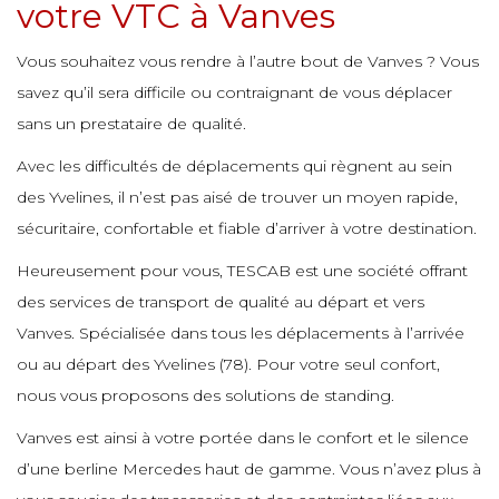
e
votre VTC à Vanves
e
e
e
e
e
Vous souhaitez vous rendre à l’autre bout de Vanves ? Vous
e
e
e
e
savez qu’il sera difficile ou contraignant de vous déplacer
e
sans un prestataire de qualité.
e
e
e
e
e
e
e
e
Avec les difficultés de déplacements qui règnent au sein
e
des Yvelines, il n’est pas aisé de trouver un moyen rapide,
e
e
sécuritaire, confortable et fiable d’arriver à votre destination.
e
e
e
e
e
e
e
Heureusement pour vous, TESCAB est une société offrant
e
des services de transport de qualité au départ et vers
e
e
e
e
e
Vanves. Spécialisée dans tous les déplacements à l’arrivée
e
e
ou au départ des Yvelines (78). Pour votre seul confort,
e
e
e
nous vous proposons des solutions de standing.
e
e
e
e
e
Vanves est ainsi à votre portée dans le confort et le silence
e
e
d’une berline Mercedes haut de gamme. Vous n’avez plus à
e
e