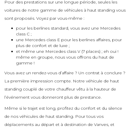
Pour des prestations sur une longue période, seules les
voitures de notre gamme de véhicules à haut standing vous
e
e
e
sont proposés. Voyez par vous-même :
pour les berlines standard, vous avez une Mercedes
e
e
class C ;
e
une Mercedes class E pour les berlines affaires, pour
plus de confort et de luxe ;
e
et même une Mercedes class V (7 places) ; eh oui !
e
même en groupe, nous vous offrons du haut de
gamme !
Vous avez un rendez-vous d’affaire ? Un contrat à conclure ?
e
La première impression compte. Notre véhicule de haut
standing couplé de votre chauffeur vêtu à la hauteur de
l’événement vous donneront plus de prestance.
Même si le trajet est long, profitez du confort et du silence
de nos véhicules de haut standing. Pour tous vos
déplacements au départ et à destination de Vanves, et