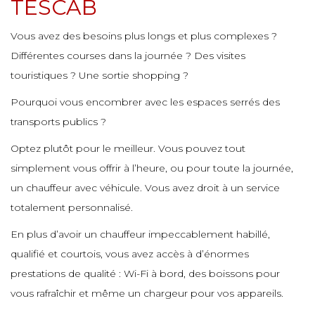
TESCAB
e
e
e
Vous avez des besoins plus longs et plus complexes ?
e
e
e
e
Différentes courses dans la journée ? Des visites
e
e
touristiques ? Une sortie shopping ?
e
Pourquoi vous encombrer avec les espaces serrés des
e
e
e
e
e
transports publics ?
e
Optez plutôt pour le meilleur. Vous pouvez tout
simplement vous offrir à l’heure, ou pour toute la journée,
e
e
e
un chauffeur avec véhicule. Vous avez droit à un service
e
totalement personnalisé.
e
En plus d’avoir un chauffeur impeccablement habillé,
e
e
qualifié et courtois, vous avez accès à d’énormes
prestations de qualité : Wi-Fi à bord, des boissons pour
e
vous rafraîchir et même un chargeur pour vos appareils.
e
e