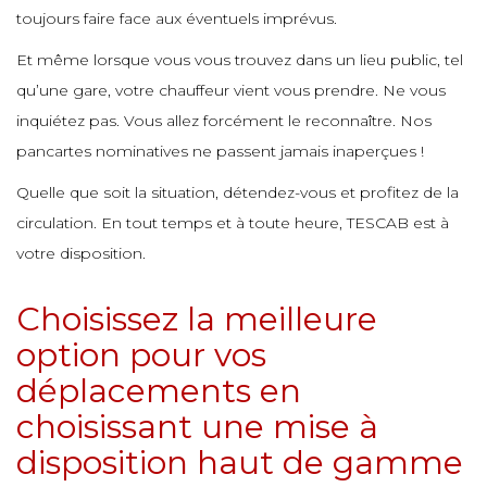
e
e
toujours faire face aux éventuels imprévus.
e
e
e
e
e
Et même lorsque vous vous trouvez dans un lieu public, tel
qu’une gare, votre chauffeur vient vous prendre. Ne vous
e
e
e
e
e
inquiétez pas. Vous allez forcément le reconnaître. Nos
e
e
pancartes nominatives ne passent jamais inaperçues !
e
e
e
e
Quelle que soit la situation, détendez-vous et profitez de la
e
e
e
circulation. En tout temps et à toute heure, TESCAB est à
e
e
votre disposition.
e
e
e
e
e
Choisissez la meilleure
e
e
e
e
e
option pour vos
e
e
déplacements en
e
choisissant une mise à
e
e
e
e
disposition haut de gamme
e
e
e