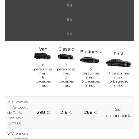
93
94
95
Van
Classic
Business
First
6
3
3
personnes
personnes
personnes
3
personnes
max.
max.
max.
max.
8
3
3
bagages
3
bagages
bagages
bagages
max.
max.
max.
max.
VTC Vanves
→
Aéroport
Sur
e
e
e
e
e
e
e
298
€
218
€
268
€
e
e
e
e
de Paris-
commande
Beauvais
(60000)
e
e
e
e
e
e
e
VTC Vanves
e
→
Aéroport