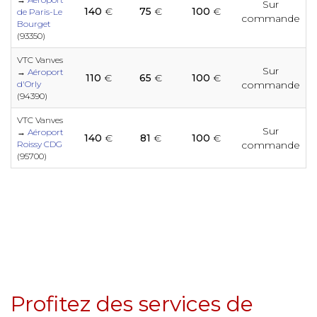
e
e
e
Sur
140
€
75
€
100
€
de Paris-Le
commande
e
Bourget
e
e
e
e
e
(93350)
e
e
e
e
e
VTC Vanves
Sur
→
Aéroport
e
110
€
65
€
100
€
e
e
e
e
d'Orly
commande
e
e
(94390)
e
e
e
e
VTC Vanves
e
Sur
e
e
→
Aéroport
e
140
€
81
€
100
€
e
Roissy CDG
commande
e
e
e
(95700)
e
e
e
e
e
e
e
e
e
e
e
e
e
e
e
e
e
e
e
e
e
e
e
e
e
Profitez des services de
e
e
e
e