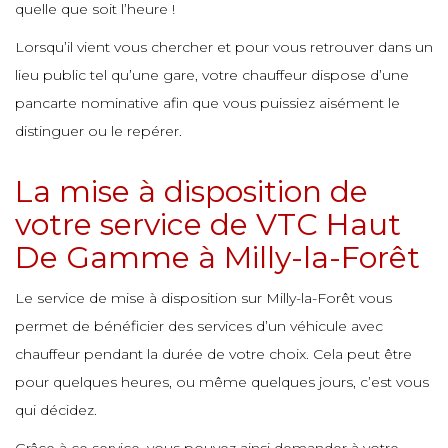
e
e
quelle que soit l’heure !
e
e
e
e
Lorsqu’il vient vous chercher et pour vous retrouver dans un
e
lieu public tel qu’une gare, votre chauffeur dispose d’une
e
e
e
pancarte nominative afin que vous puissiez aisément le
e
e
e
distinguer ou le repérer.
e
e
e
e
La mise à disposition de
e
e
votre service de VTC Haut
e
e
De Gamme à Milly-la-Forêt
e
e
e
Le service de mise à disposition sur Milly-la-Forêt vous
e
e
e
e
permet de bénéficier des services d’un véhicule avec
e
chauffeur pendant la durée de votre choix. Cela peut être
e
e
pour quelques heures, ou même quelques jours, c’est vous
e
e
e
qui décidez.
e
e
e