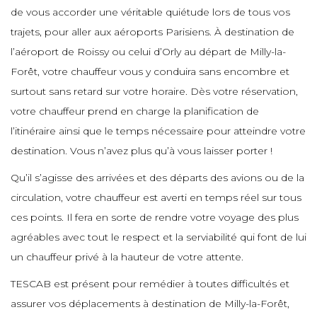
e
e
e
de vous accorder une véritable quiétude lors de tous vos
e
trajets, pour aller aux aéroports Parisiens. À destination de
e
e
e
e
l’aéroport de Roissy ou celui d’Orly au départ de Milly-la-
e
e
e
Forêt, votre chauffeur vous y conduira sans encombre et
e
surtout sans retard sur votre horaire. Dès votre réservation,
e
e
e
e
votre chauffeur prend en charge la planification de
e
l’itinéraire ainsi que le temps nécessaire pour atteindre votre
e
e
e
destination. Vous n’avez plus qu’à vous laisser porter !
e
e
e
Qu’il s’agisse des arrivées et des départs des avions ou de la
e
circulation, votre chauffeur est averti en temps réel sur tous
e
e
e
e
ces points. Il fera en sorte de rendre votre voyage des plus
e
e
agréables avec tout le respect et la serviabilité qui font de lui
un chauffeur privé à la hauteur de votre attente.
e
e
e
e
e
TESCAB est présent pour remédier à toutes difficultés et
e
assurer vos déplacements à destination de Milly-la-Forêt,
e