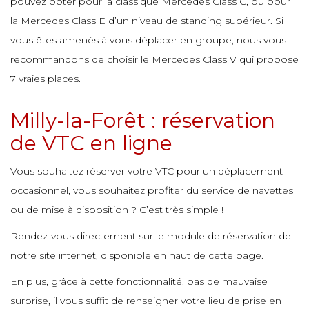
pouvez opter pour la classique Mercedes Class C, ou pour
e
e
e
la Mercedes Class E d’un niveau de standing supérieur. Si
vous êtes amenés à vous déplacer en groupe, nous vous
e
e
e
recommandons de choisir le Mercedes Class V qui propose
e
e
e
7 vraies places.
e
Milly-la-Forêt : réservation
e
e
e
de VTC en ligne
e
e
Vous souhaitez réserver votre VTC pour un déplacement
e
e
e
occasionnel, vous souhaitez profiter du service de navettes
ou de mise à disposition ? C’est très simple !
e
Rendez-vous directement sur le module de réservation de
e
e
notre site internet, disponible en haut de cette page.
e
En plus, grâce à cette fonctionnalité, pas de mauvaise
surprise, il vous suffit de renseigner votre lieu de prise en
e