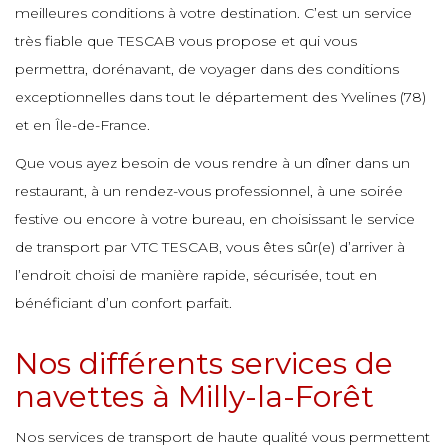
e
e
e
e
meilleures conditions à votre destination. C’est un service
e
e
e
très fiable que TESCAB vous propose et qui vous
e
permettra, dorénavant, de voyager dans des conditions
e
e
e
e
exceptionnelles dans tout le département des Yvelines (78)
e
e
e
et en Île-de-France.
e
Que vous ayez besoin de vous rendre à un dîner dans un
e
e
e
e
e
restaurant, à un rendez-vous professionnel, à une soirée
e
e
festive ou encore à votre bureau, en choisissant le service
e
e
de transport par VTC TESCAB, vous êtes sûr(e) d’arriver à
e
e
e
e
l’endroit choisi de manière rapide, sécurisée, tout en
e
bénéficiant d’un confort parfait.
e
e
e
e
e
Nos différents services de
e
e
e
navettes à Milly-la-Forêt
e
e
e
e
e
Nos services de transport de haute qualité vous permettent