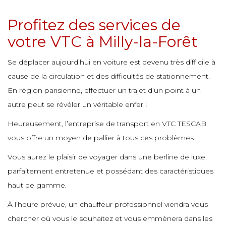
e
e
e
Profitez des services de
e
e
e
e
votre VTC à Milly-la-Forêt
e
e
e
e
e
Se déplacer aujourd’hui en voiture est devenu très difficile à
e
e
e
cause de la circulation et des difficultés de stationnement.
e
e
En région parisienne, effectuer un trajet d’un point à un
e
e
e
e
autre peut se révéler un véritable enfer !
e
e
e
Heureusement, l’entreprise de transport en VTC TESCAB
e
e
vous offre un moyen de pallier à tous ces problèmes.
e
e
e
e
e
Vous aurez le plaisir de voyager dans une berline de luxe,
e
e
e
parfaitement entretenue et possédant des caractéristiques
e
haut de gamme.
e
e
e
e
e
e
À l’heure prévue, un chauffeur professionnel viendra vous
e
chercher où vous le souhaitez et vous emmènera dans les