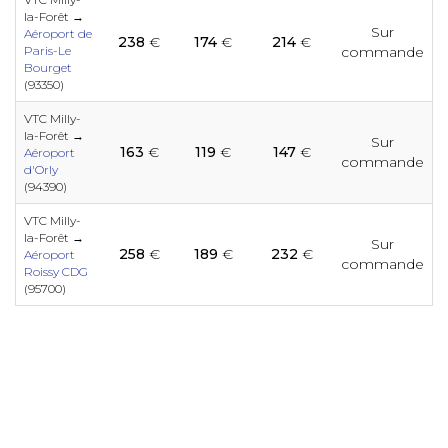
e
e
e
e
e
e
e
e
e
e
la-Forêt →
Sur
Aéroport de
238
€
174
€
214
€
Paris-Le
commande
e
Bourget
e
e
e
e
e
e
e
(93350)
e
e
e
VTC Milly-
la-Forêt →
Sur
163
€
119
€
147
€
Aéroport
e
commande
e
e
e
e
e
d'Orly
e
e
e
e
(94390)
e
VTC Milly-
la-Forêt →
Sur
258
€
189
€
232
€
e
e
e
e
Aéroport
e
e
commande
e
e
e
Roissy CDG
e
(95700)
e
e
e
e
e
e
e
e
e
e
e
e
e
e
e
e
e