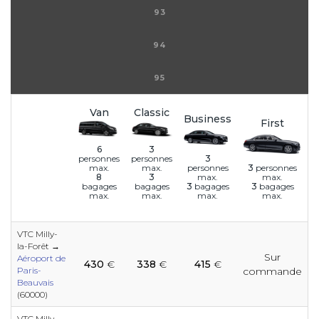
93
94
95
Van
Classic
Business
First
6
3
3
personnes
personnes
personnes
3
personnes
max.
max.
max.
max.
8
3
3
bagages
3
bagages
bagages
bagages
max.
max.
max.
max.
VTC Milly-
la-Forêt →
Sur
e
e
e
e
e
e
e
e
e
e
Aéroport de
430
€
338
€
415
€
e
Paris-
commande
Beauvais
(60000)
e
VTC Milly-