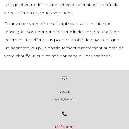
e
charge et votre destination, et vous connaîtrez le coût de
e
votre trajet en quelques secondes.
e
Pour valider votre réservation, il vous suffit ensuite de
e
renseigner vos coordonnées, et d’indiquer votre choix de
e
paiement. En effet, vous pouvez choisir de payer en ligne
e
un acompte, ou plus classiquement directement auprès de
votre chauffeur, que ce soit par carte ou par espèces.
e
e
e
EMAIL
e
contact@tescab.fr
TÉLÉPHONE