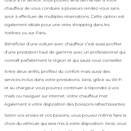
Grâce à ce service, vous pouvez ainsi demander à votre
e
e
e
chauffeur de vous conduire à plusieurs rendez-vous sans
e
avoir à effectuer de multiples réservations. Cette option est
e
e
e
également idéale pour une virée shopping dans les
e
e
e
Yvelines ou sur Paris.
e
Bénéficier d’une voiture avec chauffeur c’est aussi profiter
e
e
e
d’une prestation haut de gamme avec un professionnel qui
e
e
e
e
connaît parfaitement la région et qui saura vous conseiller.
e
e
Entre deux arrêts, profitez du confort mais aussi des
e
services inclus dans votre prestations. Ainsi, grâce au Wi-Fi
e
e
e
et au chargeur vous pourrez continuer à répondre à vos
e
mails ou naviguer sur internet. Votre chauffeur met
e
e
e
également à votre disposition des boissons rafraichissantes.
e
e
e
Selon vos envies et vos besoins, vous pouvez même faire le
e
choix du véhicule qui sera mis à votre disposition. Ainsi, vous
e
e
e