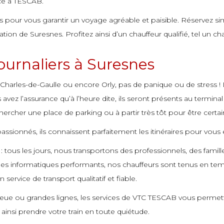
râce à TESCAB.
és pour vous garantir un voyage agréable et paisible. Réservez sim
ion de Suresnes. Profitez ainsi d’un chauffeur qualifié, tel un ch
journaliers à Suresnes
 Charles-de-Gaulle ou encore Orly, pas de panique ou de stress
ez l’assurance qu’à l’heure dite, ils seront présents au terminal
hercher une place de parking ou à partir très tôt pour être certain(e
sionnés, ils connaissent parfaitement les itinéraires pour vous
 : tous les jours, nous transportons des professionnels, des famil
es informatiques performants, nos chauffeurs sont tenus en temps
 service de transport qualitatif et fiable.
eue ou grandes lignes, les services de VTC TESCAB vous permettro
ainsi prendre votre train en toute quiétude.