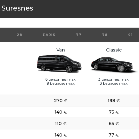
s
Suresnes
28
PARIS
77
78
91
Van
Classic
6
personnes max.
3
personnes max.
8
bagages max.
3
bagages max.
270
€
198
€
140
€
75
€
110
€
65
€
140
€
77
€