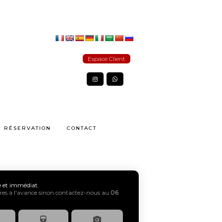
Espace Client
RÉSERVATION
CONTACT
xe et immédiat.
s à l'avance sinon contactez-nous au
06