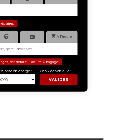
médiaires.
À l'heure
es, par défaut : 1 adulte, 0 bagage.
re prise en charge :
Choix de véhicule :
VALIDER