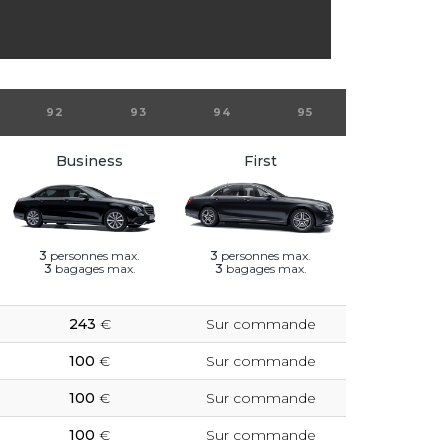
92
93
94
95
Business
First
3
personnes max.
3
personnes max.
3
bagages max.
3
bagages max.
243
€
Sur commande
100
€
Sur commande
100
€
Sur commande
100
€
Sur commande