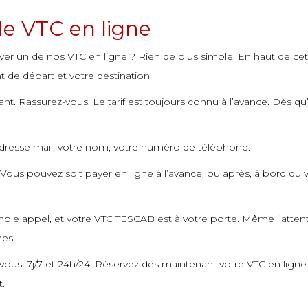
de VTC en ligne
ver un de nos VTC en ligne ? Rien de plus simple. En haut de ce
t de départ et votre destination.
nt. Rassurez-vous. Le tarif est toujours connu à l’avance. Dès qu’
adresse mail, votre nom, votre numéro de téléphone.
e. Vous pouvez soit payer en ligne à l’avance, ou après, à bord d
simple appel, et votre VTC TESCAB est à votre porte. Même l’atten
nes.
us, 7j/7 et 24h/24. Réservez dès maintenant votre VTC en ligne av
t.