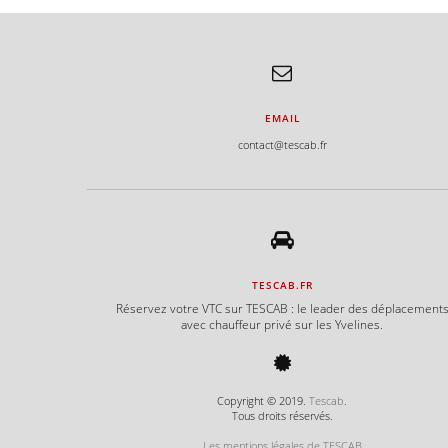
EMAIL
contact@tescab.fr
TESCAB.FR
Réservez votre VTC sur TESCAB : le leader des déplacement
avec chauffeur privé sur les Yvelines.
Copyright © 2019.
Tescab
.
Tous droits réservés.
Les mentions légales de TESCAB