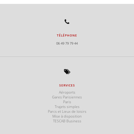
TÉLÉPHONE
06 49 79 79 44
SERVICES
s
Aéroports
Gares Parisiennes
Paris
Trajets simples
Parcs et Lieux de loisirs
Mise à disposition
TESCAB Business