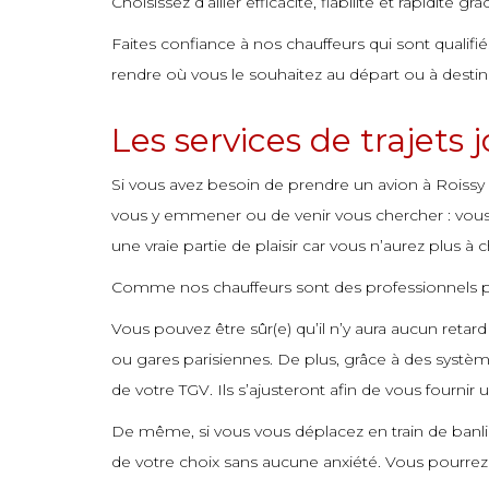
Choisissez d’allier efficacité, fiabilité et rapidité g
commande
commande
commande
commande
commande
commande
commande
commande
Faites confiance à nos chauffeurs qui sont qualifi
commande
commande
commande
commande
commande
commande
commande
commande
rendre où vous le souhaitez au départ ou à destinat
commande
commande
commande
commande
commande
commande
commande
commande
Les services de trajets 
commande
commande
commande
commande
commande
commande
commande
commande
commande
commande
commande
commande
commande
commande
commande
Si vous avez besoin de prendre un avion à Roissy
vous y emmener ou de venir vous chercher : vous av
commande
commande
commande
commande
commande
commande
commande
une vraie partie de plaisir car vous n’aurez plus à c
commande
commande
commande
commande
commande
commande
commande
Comme nos chauffeurs sont des professionnels pas
commande
commande
commande
commande
commande
commande
commande
Vous pouvez être sûr(e) qu’il n’y aura aucun retard
commande
commande
commande
commande
commande
commande
commande
ou gares parisiennes. De plus, grâce à des systèm
commande
commande
commande
commande
commande
commande
commande
de votre TGV. Ils s’ajusteront afin de vous fournir un
commande
commande
commande
commande
commande
commande
commande
De même, si vous vous déplacez en train de banli
de votre choix sans aucune anxiété. Vous pourrez 
commande
commande
commande
commande
commande
commande
commande