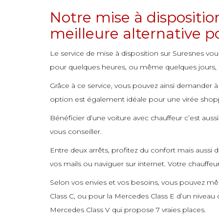
commande
commande
commande
commande
commande
commande
commande
Notre mise à dispositio
commande
commande
commande
commande
commande
commande
commande
meilleure alternative po
commande
commande
commande
commande
commande
commande
commande
Le service de mise à disposition sur Suresnes vou
commande
commande
commande
commande
commande
commande
commande
pour quelques heures, ou même quelques jours, c
commande
commande
commande
commande
commande
commande
Grâce à ce service, vous pouvez ainsi demander à 
commande
commande
commande
commande
commande
option est également idéale pour une virée shoppi
commande
commande
commande
commande
Bénéficier d’une voiture avec chauffeur c’est aus
vous conseiller.
commande
commande
commande
Entre deux arrêts, profitez du confort mais aussi 
commande
commande
commande
vos mails ou naviguer sur internet. Votre chauffeu
commande
commande
commande
Selon vos envies et vos besoins, vous pouvez même
commande
commande
commande
Class C, ou pour la Mercedes Class E d’un nivea
commande
commande
Mercedes Class V qui propose 7 vraies places.