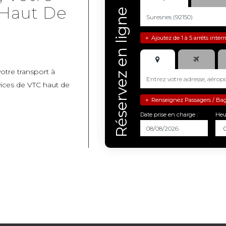
 Haut De
Réservez en ligne
.
Ajoutez de 1 à 5 arrêts inter
+
otre transport à
ices de VTC haut de
Renseignez Passagers / Bagag
+
Date prise en charge :
Heu