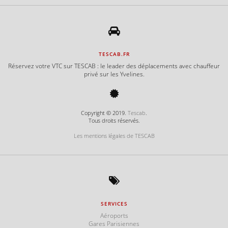
e
TESCAB.FR
e
Réservez votre VTC sur TESCAB : le leader des déplacements avec chauffeur
privé sur les Yvelines.
e
Copyright © 2019.
Tescab
.
Tous droits réservés.
Les mentions légales de TESCAB
e
e
SERVICES
Aéroports
e
Gares Parisiennes