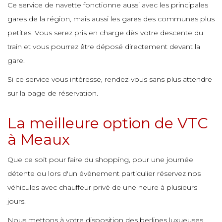
Ce service de navette fonctionne aussi avec les principales
e
gares de la région, mais aussi les gares des communes plus
e
e
e
e
e
petites. Vous serez pris en charge dès votre descente du
e
e
train et vous pourrez être déposé directement devant la
e
e
gare.
e
e
e
e
Si ce service vous intéresse, rendez-vous sans plus attendre
e
sur la page de réservation.
e
e
e
e
e
e
e
La meilleure option de VTC
e
à Meaux
e
e
e
e
e
e
Que ce soit pour faire du shopping, pour une journée
e
e
détente ou lors d'un évènement particulier réservez nos
e
e
e
e
véhicules avec chauffeur privé de une heure à plusieurs
e
e
e
jours.
e
e
e
Nous mettons à votre disposition des berlines luxueuses