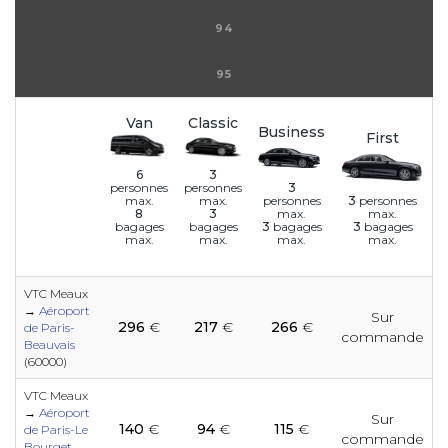
94
95
Van
Classic
Business
First
6
3
3
personnes
personnes
personnes
3
personnes
max.
max.
max.
max.
8
3
3
bagages
3
bagages
bagages
bagages
max.
max.
max.
max.
VTC Meaux
→
Aéroport
e
Sur
e
e
e
e
e
e
296
€
217
€
266
€
e
e
e
e
de Paris-
commande
Beauvais
(60000)
e
e
e
e
e
e
e
VTC Meaux
e
e
e
e
→
Aéroport
Sur
140
€
94
€
115
€
de Paris-Le
commande
e
e
Bourget