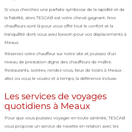
e
e
e
Si vous cherchez une parfaite symbiose de la rapidité et de
e
e
e
la fiabilité, alors TESCAB est votre cheval gagnant. Nos
e
e
e
chauffeurs sont là pour vous offrir tout le confort et la
e
e
e
e
tranquillité dont vous avez besoin pour vos déplacements à
e
Meaux.
e
e
e
e
e
Réservez votre chauffeur sur notre site et jouissez d’un
e
e
e
niveau de prestation digne des chauffeurs de maître.
e
e
e
Restaurants, soirées, rendez-vous, lieux de loisirs à Meaux :
e
e
allez où vous le voulez et à temps, la déférence incluse.
e
e
e
e
e
e
e
Les services de voyages
e
e
quotidiens à Meaux
e
e
e
e
e
e
e
Pour que vous puissiez voyager en toute sérénité, TESCAB
e
vous propose un service de navette en relation avec les
e
e