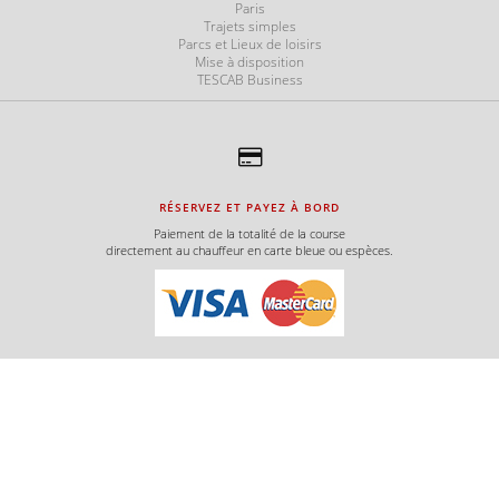
Paris
Trajets simples
Parcs et Lieux de loisirs
e
Mise à disposition
TESCAB Business
e
RÉSERVEZ ET PAYEZ À BORD
e
Paiement de la totalité de la course
directement au chauffeur en carte bleue ou espèces.
e
e
e