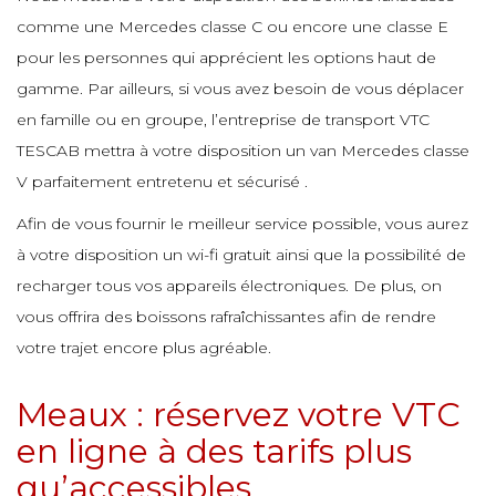
e
e
comme une Mercedes classe C ou encore une classe E
e
e
pour les personnes qui apprécient les options haut de
e
e
gamme. Par ailleurs, si vous avez besoin de vous déplacer
e
en famille ou en groupe, l’entreprise de transport VTC
e
e
e
e
e
TESCAB mettra à votre disposition un van Mercedes classe
e
V parfaitement entretenu et sécurisé .
e
e
e
Afin de vous fournir le meilleur service possible, vous aurez
e
à votre disposition un wi-fi gratuit ainsi que la possibilité de
recharger tous vos appareils électroniques. De plus, on
e
e
e
vous offrira des boissons rafraîchissantes afin de rendre
e
votre trajet encore plus agréable.
e
e
Meaux : réservez votre VTC
e
e
en ligne à des tarifs plus
e
qu’accessibles