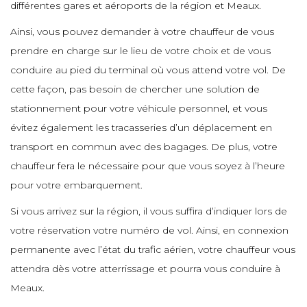
e
différentes gares et aéroports de la région et Meaux.
e
e
e
e
Ainsi, vous pouvez demander à votre chauffeur de vous
e
e
e
prendre en charge sur le lieu de votre choix et de vous
e
e
e
conduire au pied du terminal où vous attend votre vol. De
e
e
e
e
cette façon, pas besoin de chercher une solution de
e
e
e
stationnement pour votre véhicule personnel, et vous
e
e
évitez également les tracasseries d’un déplacement en
e
e
transport en commun avec des bagages. De plus, votre
e
e
e
chauffeur fera le nécessaire pour que vous soyez à l’heure
e
e
pour votre embarquement.
e
e
e
e
e
Si vous arrivez sur la région, il vous suffira d’indiquer lors de
e
votre réservation votre numéro de vol. Ainsi, en connexion
e
e
e
e
e
permanente avec l’état du trafic aérien, votre chauffeur vous
e
attendra dès votre atterrissage et pourra vous conduire à
e
Meaux.
e
e
e
e
e
e