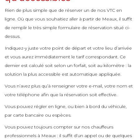
e
e
e
Rien de plus simple que de réserver un de nos VTC en
ligne. Où que vous souhaitiez aller à partir de Meaux, il suffit
de remplir le très simple formulaire de réservation situé ci-
e
e
e
dessus.
Indiquez-y juste votre point de départ et votre lieu d’arrivée
e
et vous aurez immédiatement le tarif correspondant. Ce
dernier est calculé soit selon un forfait, soit au kilomètre : la
e
solution la plus accessible est automatique appliquée.
Vous n’avez plus qu’à renseigner votre e-mail, votre nom et
votre téléphone afin que la réservation soit effective.
e
Vous pouvez régler en ligne, ou bien à bord du véhicule,
e
par carte bancaire ou espèces.
Vous pouvez toujours compter sur nos chauffeurs
professionnels à Meaux : il suffit d’un appel ou de quelques