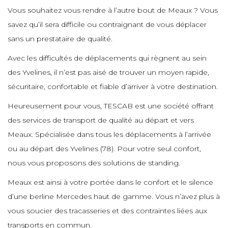
e
e
e
Vous souhaitez vous rendre à l’autre bout de Meaux ? Vous
e
e
e
e
savez qu’il sera difficile ou contraignant de vous déplacer
e
sans un prestataire de qualité.
e
e
e
e
e
e
e
Avec les difficultés de déplacements qui règnent au sein
e
e
des Yvelines, il n’est pas aisé de trouver un moyen rapide,
e
e
sécuritaire, confortable et fiable d’arriver à votre destination.
e
e
e
e
e
e
e
Heureusement pour vous, TESCAB est une société offrant
e
des services de transport de qualité au départ et vers
e
e
e
e
Meaux. Spécialisée dans tous les déplacements à l’arrivée
e
e
e
ou au départ des Yvelines (78). Pour votre seul confort,
e
e
e
nous vous proposons des solutions de standing.
e
e
e
e
e
Meaux est ainsi à votre portée dans le confort et le silence
e
e
d’une berline Mercedes haut de gamme. Vous n’avez plus à
e
e
e
vous soucier des tracasseries et des contraintes liées aux
e
e
e
transports en commun.
e