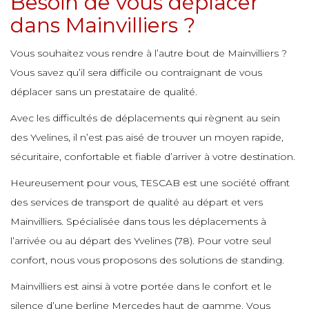
Besoin de vous déplacer
e
e
dans Mainvilliers ?
e
e
e
e
e
e
Vous souhaitez vous rendre à l’autre bout de Mainvilliers ?
e
Vous savez qu’il sera difficile ou contraignant de vous
e
e
e
déplacer sans un prestataire de qualité.
e
e
e
e
Avec les difficultés de déplacements qui règnent au sein
e
des Yvelines, il n’est pas aisé de trouver un moyen rapide,
e
e
sécuritaire, confortable et fiable d’arriver à votre destination.
e
e
e
e
e
Heureusement pour vous, TESCAB est une société offrant
e
e
des services de transport de qualité au départ et vers
e
Mainvilliers. Spécialisée dans tous les déplacements à
e
e
e
e
l’arrivée ou au départ des Yvelines (78). Pour votre seul
e
e
e
confort, nous vous proposons des solutions de standing.
e
Mainvilliers est ainsi à votre portée dans le confort et le
e
e
e
e
e
silence d’une berline Mercedes haut de gamme. Vous