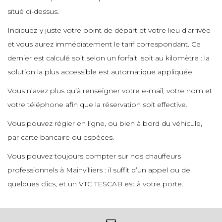
situé ci-dessus.
e
Indiquez-y juste votre point de départ et votre lieu d’arrivée
et vous aurez immédiatement le tarif correspondant. Ce
e
e
dernier est calculé soit selon un forfait, soit au kilomètre : la
solution la plus accessible est automatique appliquée.
Vous n’avez plus qu’à renseigner votre e-mail, votre nom et
e
e
votre téléphone afin que la réservation soit effective.
Vous pouvez régler en ligne, ou bien à bord du véhicule,
e
par carte bancaire ou espèces.
e
Vous pouvez toujours compter sur nos chauffeurs
professionnels à Mainvilliers : il suffit d’un appel ou de
e
quelques clics, et un VTC TESCAB est à votre porte.