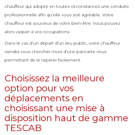
chauffeur qui adopte en toutes circonstances une conduite
e
professionnelle afin qu’elle vous soit agréable. Votre
e
e
chauffeur est soucieux de votre bien-être. Vous pouvez
e
e
e
e
e
alors vaquer à vos occupations.
e
Dans le cas d’un départ d’un lieu public, votre chauffeur
e
e
e
e
e
viendra vous chercher muni d’une pancarte vous
e
permettant de le repérer facilement.
e
e
Choisissez la meilleure
e
e
e
e
option pour vos
e
déplacements en
e
e
e
choisissant une mise à
e
e
e
disposition haut de gamme
e
e
TESCAB
e
e
e