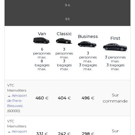
94
95
Van
Classic
Business
First
6
3
3
personnes
personnes
personnes
3
personnes
max.
max.
max.
max.
8
3
3
bagages
3
bagages
bagages
bagages
max.
max.
max.
max.
VTC
Mainvilliers
Sur
e
e
e
e
e
e
e
→
Aéroport
460
€
404
€
496
€
e
e
e
de Paris-
commande
Beauvais
(60000)
e
e
e
e
e
e
VTC
e
Mainvilliers
e
e
Sur
e
→
Aéroport
331
€
242
€
298
€