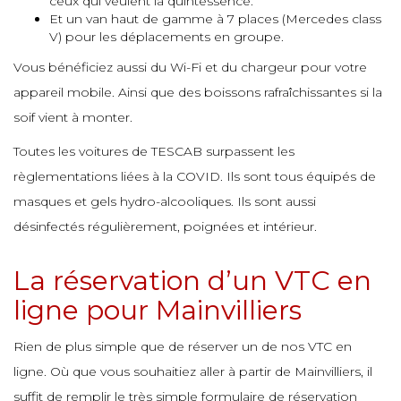
ceux qui veulent la quintessence.
e
e
Et un van haut de gamme à 7 places (Mercedes class
e
V) pour les déplacements en groupe.
e
e
e
Vous bénéficiez aussi du Wi-Fi et du chargeur pour votre
e
appareil mobile. Ainsi que des boissons rafraîchissantes si la
e
e
e
e
soif vient à monter.
e
Toutes les voitures de TESCAB surpassent les
e
e
règlementations liées à la COVID. Ils sont tous équipés de
e
e
e
masques et gels hydro-alcooliques. Ils sont aussi
e
désinfectés régulièrement, poignées et intérieur.
e
e
e
La réservation d’un VTC en
e
ligne pour Mainvilliers
e
Rien de plus simple que de réserver un de nos VTC en
ligne. Où que vous souhaitiez aller à partir de Mainvilliers, il
e
suffit de remplir le très simple formulaire de réservation