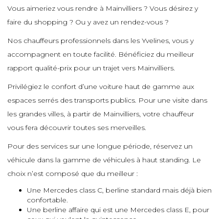
e
Vous aimeriez vous rendre à Mainvilliers ? Vous désirez y
e
e
faire du shopping ? Ou y avez un rendez-vous ?
e
e
e
e
Nos chauffeurs professionnels dans les Yvelines, vous y
e
accompagnent en toute facilité. Bénéficiez du meilleur
e
e
rapport qualité-prix pour un trajet vers Mainvilliers.
e
e
e
e
Privilégiez le confort d’une voiture haut de gamme aux
e
espaces serrés des transports publics. Pour une visite dans
e
e
e
les grandes villes, à partir de Mainvilliers, votre chauffeur
e
e
vous fera découvrir toutes ses merveilles.
e
e
Pour des services sur une longue période, réservez un
e
e
e
véhicule dans la gamme de véhicules à haut standing. Le
e
e
e
choix n’est composé que du meilleur :
e
Une Mercedes class C, berline standard mais déjà bien
e
e
confortable.
e
e
Une berline affaire qui est une Mercedes class E, pour
e