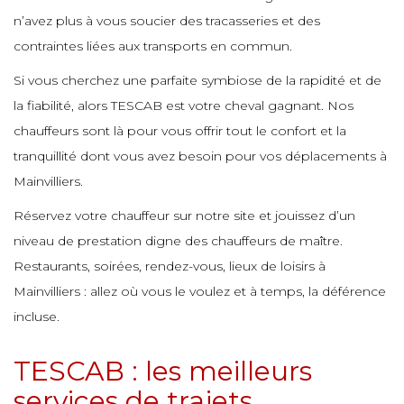
e
e
n’avez plus à vous soucier des tracasseries et des
e
contraintes liées aux transports en commun.
e
e
e
e
e
Si vous cherchez une parfaite symbiose de la rapidité et de
e
e
la fiabilité, alors TESCAB est votre cheval gagnant. Nos
e
chauffeurs sont là pour vous offrir tout le confort et la
e
e
e
e
e
tranquillité dont vous avez besoin pour vos déplacements à
e
e
Mainvilliers.
e
Réservez votre chauffeur sur notre site et jouissez d’un
e
e
e
e
niveau de prestation digne des chauffeurs de maître.
e
e
Restaurants, soirées, rendez-vous, lieux de loisirs à
e
Mainvilliers : allez où vous le voulez et à temps, la déférence
e
e
e
e
e
incluse.
e
e
TESCAB : les meilleurs
e
e
e
e
e
services de trajets
e