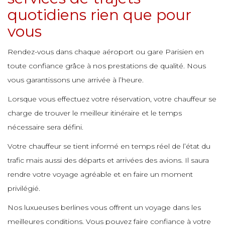
e
e
quotidiens rien que pour
vous
e
e
e
e
e
e
Rendez-vous dans chaque aéroport ou gare Parisien en
e
e
toute confiance grâce à nos prestations de qualité. Nous
e
e
e
e
vous garantissons une arrivée à l’heure.
e
e
e
Lorsque vous effectuez votre réservation, votre chauffeur se
e
charge de trouver le meilleur itinéraire et le temps
e
e
e
nécessaire sera défini.
e
e
Votre chauffeur se tient informé en temps réel de l’état du
e
trafic mais aussi des départs et arrivées des avions. Il saura
e
e
e
e
rendre votre voyage agréable et en faire un moment
e
e
privilégié.
e
e
Nos luxueuses berlines vous offrent un voyage dans les
e
e
e
meilleures conditions. Vous pouvez faire confiance à votre
e
e