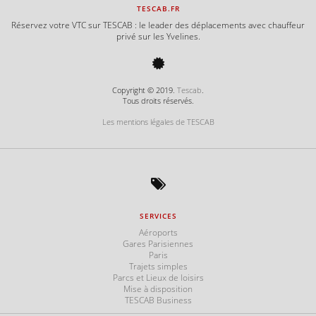
TESCAB.FR
Réservez votre VTC sur TESCAB : le leader des déplacements avec chauffeur
privé sur les Yvelines.
Copyright © 2019.
Tescab
.
Tous droits réservés.
Les mentions légales de TESCAB
SERVICES
Aéroports
Gares Parisiennes
Paris
Trajets simples
Parcs et Lieux de loisirs
Mise à disposition
TESCAB Business