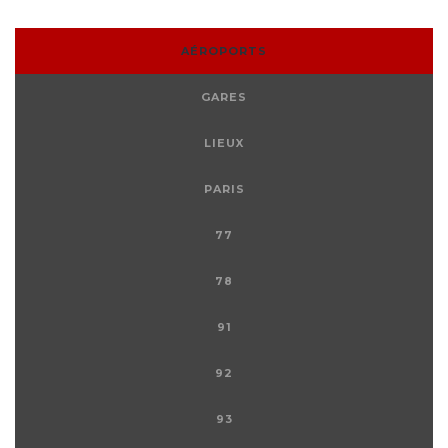
AÉROPORTS
GARES
LIEUX
PARIS
77
78
91
92
93