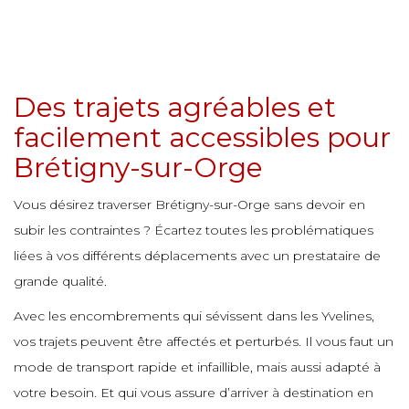
e
e
e
e
e
e
e
e
e
e
Des trajets agréables et
e
e
e
facilement accessibles pour
e
e
e
e
Brétigny-sur-Orge
e
e
e
e
Vous désirez traverser Brétigny-sur-Orge sans devoir en
e
e
subir les contraintes ? Écartez toutes les problématiques
e
e
e
liées à vos différents déplacements avec un prestataire de
e
grande qualité.
e
e
e
e
e
Avec les encombrements qui sévissent dans les Yvelines,
vos trajets peuvent être affectés et perturbés. Il vous faut un
e
e
e
e
mode de transport rapide et infaillible, mais aussi adapté à
e
votre besoin. Et qui vous assure d’arriver à destination en
e
e
e