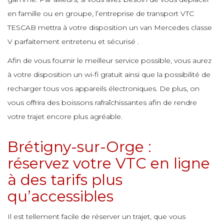
e
en famille ou en groupe, l’entreprise de transport VTC
e
e
TESCAB mettra à votre disposition un van Mercedes classe
e
e
V parfaitement entretenu et sécurisé .
e
e
e
Afin de vous fournir le meilleur service possible, vous aurez
e
e
à votre disposition un wi-fi gratuit ainsi que la possibilité de
e
recharger tous vos appareils électroniques. De plus, on
e
e
e
e
vous offrira des boissons rafraîchissantes afin de rendre
votre trajet encore plus agréable.
e
e
Brétigny-sur-Orge :
e
e
e
e
réservez votre VTC en ligne
à des tarifs plus
e
e
qu’accessibles
e
e
e
e
Il est tellement facile de réserver un trajet, que vous