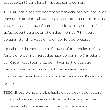
e
toute sécurité sans faire l’impasse sur le confort.
e
e
e
e
TESCAB est la société de transport spécialisée pour tous les
e
transports qui vous alloue des services de qualité pour tous
e
e
e
vos trajets vers et au départ de Brétigny-sur-Orge, ainsi
e
e
qu’au départ ou à destination des Yvelines (78). Notre
e
e
e
solution standing vous offre un confort de prestige.
e
e
Le calme et la tranquillité alliés au confort sont les points
e
e
e
forts d’une berline Mercedes haut de gamme à Brétigny-
e
e
e
sur-Orge. Vous tournerez définitivement le dos aux
transports en commun inconfortables avec leurs
e
e
e
contraintes pesantes et leurs problématiques difficilement
e
e
e
e
e
gérables.
TESCAB est le choix le plus fiable et judicieux pour assurer
e
e
tous vos trajets et autres déplacements rapidement en
e
e
e
e
toute sécurité. En réservant votre chauffeur, vous
e