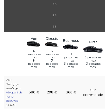
93
94
95
Van
Classic
Business
First
6
3
3
personnes
personnes
personnes
3
personnes
max.
max.
max.
max.
8
3
3
bagages
3
bagages
bagages
bagages
max.
max.
max.
max.
VTC
Brétigny-
e
e
sur-Orge →
Sur
e
e
e
e
e
e
e
e
e
380
€
298
€
366
€
Aéroport de
commande
Paris-
Beauvais
(60000)