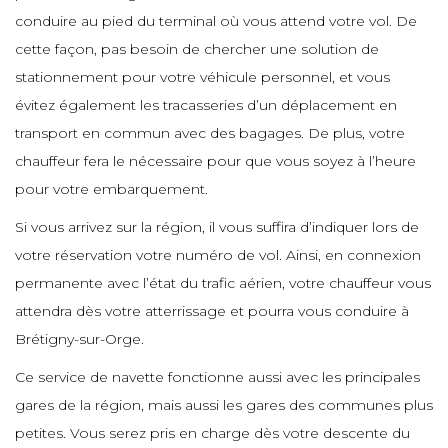
e
e
e
e
conduire au pied du terminal où vous attend votre vol. De
e
cette façon, pas besoin de chercher une solution de
e
stationnement pour votre véhicule personnel, et vous
e
e
e
évitez également les tracasseries d’un déplacement en
e
e
e
transport en commun avec des bagages. De plus, votre
chauffeur fera le nécessaire pour que vous soyez à l’heure
e
e
pour votre embarquement.
e
e
e
e
Si vous arrivez sur la région, il vous suffira d’indiquer lors de
e
votre réservation votre numéro de vol. Ainsi, en connexion
e
e
permanente avec l’état du trafic aérien, votre chauffeur vous
e
e
attendra dès votre atterrissage et pourra vous conduire à
e
e
Brétigny-sur-Orge.
e
e
e
Ce service de navette fonctionne aussi avec les principales
e
gares de la région, mais aussi les gares des communes plus
e
e
petites. Vous serez pris en charge dès votre descente du
e
e
e