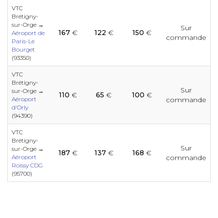
e
e
e
e
VTC
e
e
e
e
e
e
e
Brétigny-
sur-Orge →
Sur
167
€
122
€
150
€
Aéroport de
commande
e
e
Paris-Le
Bourget
e
e
(93350)
e
e
e
e
e
e
e
VTC
e
Brétigny-
e
Sur
sur-Orge →
110
€
65
€
100
€
e
Aéroport
commande
e
e
d'Orly
e
e
e
e
(94390)
e
e
e
e
VTC
Brétigny-
e
Sur
e
sur-Orge →
187
€
137
€
168
€
Aéroport
commande
e
e
e
e
Roissy CDG
e
e
e
e
(95700)
e
e
e
e
e
e
e