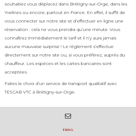
souhaitiez vous déplacez dans Brétigny-sur-Orge, dans les
e
Yvelines ou encore, partout en France. En effet, il suffit de
e
e
e
vous connecter sur notre site et d’effectuer en ligne une
e
e
réservation : cela ne vous prendra qu’une minute. Vous
e
connaîtrez immédiatement le tarif et il n’y aura jamais
aucune mauvaise surprise ! Le règlement s’effectue
e
e
e
directement sur notre site ou, si vous préférez, auprès du
e
e
chauffeur. Les espèces et les cartes bancaires sont
e
acceptées.
e
e
Faites le choix d’un service de transport qualitatif avec
TESCAB VTC à Brétigny-sur-Orge.
e
e
e
e
e
e
e
EMAIL
e