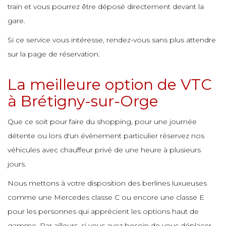
train et vous pourrez être déposé directement devant la
e
e
gare.
e
e
Si ce service vous intéresse, rendez-vous sans plus attendre
e
e
e
sur la page de réservation.
e
e
e
La meilleure option de VTC
e
à Brétigny-sur-Orge
e
e
e
e
e
Que ce soit pour faire du shopping, pour une journée
e
détente ou lors d'un évènement particulier réservez nos
e
véhicules avec chauffeur privé de une heure à plusieurs
e
e
e
e
e
jours.
e
Nous mettons à votre disposition des berlines luxueuses
e
comme une Mercedes classe C ou encore une classe E
e
e
e
pour les personnes qui apprécient les options haut de
e
e
e
gamme. Par ailleurs, si vous avez besoin de vous déplacer