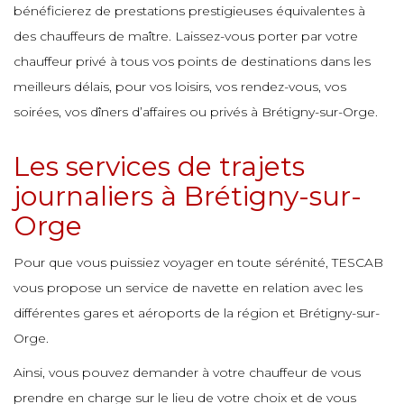
e
bénéficierez de prestations prestigieuses équivalentes à
e
des chauffeurs de maître. Laissez-vous porter par votre
e
e
e
e
chauffeur privé à tous vos points de destinations dans les
e
meilleurs délais, pour vos loisirs, vos rendez-vous, vos
e
e
e
soirées, vos dîners d’affaires ou privés à Brétigny-sur-Orge.
e
e
e
e
Les services de trajets
e
e
journaliers à Brétigny-sur-
e
e
e
Orge
e
e
e
e
e
Pour que vous puissiez voyager en toute sérénité, TESCAB
vous propose un service de navette en relation avec les
e
e
e
différentes gares et aéroports de la région et Brétigny-sur-
e
e
e
Orge.
e
e
e
Ainsi, vous pouvez demander à votre chauffeur de vous
e
prendre en charge sur le lieu de votre choix et de vous
e