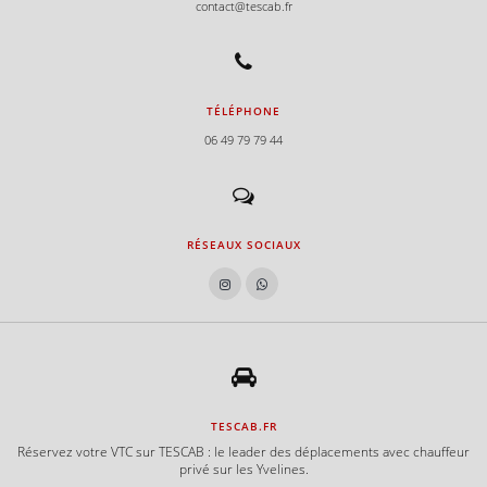
contact@tescab.fr
e
e
TÉLÉPHONE
06 49 79 79 44
e
e
RÉSEAUX SOCIAUX
e
e
TESCAB.FR
e
Réservez votre VTC sur TESCAB : le leader des déplacements avec chauffeur
privé sur les Yvelines.