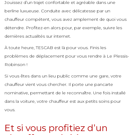
Jouissez d’un trajet confortable et agréable dans une
e
e
e
berline luxueuse. Conduite avec délicatesse par un
e
chauffeur compétent, vous avez amplement de quoi vous
e
e
détendre. Profitez-en alors pour, par exemple, suivre les
e
e
dernières actualités sur internet.
e
e
e
À toute heure, TESCAB est là pour vous. Finis les
e
problèmes de déplacement pour vous rendre à Le Plessis-
e
Robinson !
e
e
e
e
e
Si vous êtes dans un lieu public comme une gare, votre
e
chauffeur vient vous chercher. Il porte une pancarte
e
e
nominative, permettant de le reconnaître. Une fois installé
e
e
e
dans la voiture, votre chauffeur est aux petits soins pour
e
vous.
e
e
e
Et si vous profitiez d’un
e
e
e
e