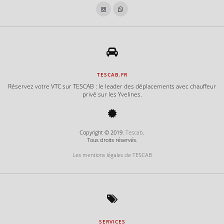
e
e
TESCAB.FR
Réservez votre VTC sur TESCAB : le leader des déplacements avec chauffeur
privé sur les Yvelines.
Copyright © 2019.
Tescab
.
Tous droits réservés.
Les mentions légales de TESCAB
SERVICES