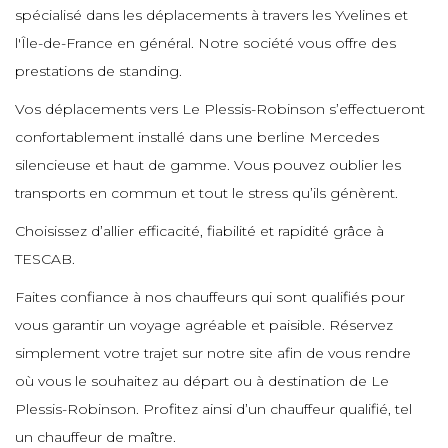
e
e
e
spécialisé dans les déplacements à travers les Yvelines et
e
e
e
l'Île-de-France en général. Notre société vous offre des
e
e
prestations de standing.
e
Vos déplacements vers Le Plessis-Robinson s’effectueront
e
e
e
e
e
e
confortablement installé dans une berline Mercedes
silencieuse et haut de gamme. Vous pouvez oublier les
e
transports en commun et tout le stress qu’ils génèrent.
e
e
e
e
e
e
Choisissez d’allier efficacité, fiabilité et rapidité grâce à
e
TESCAB.
e
Faites confiance à nos chauffeurs qui sont qualifiés pour
e
e
e
e
e
vous garantir un voyage agréable et paisible. Réservez
e
e
simplement votre trajet sur notre site afin de vous rendre
e
où vous le souhaitez au départ ou à destination de Le
e
Plessis-Robinson. Profitez ainsi d’un chauffeur qualifié, tel
e
e
e
un chauffeur de maître.
e
e