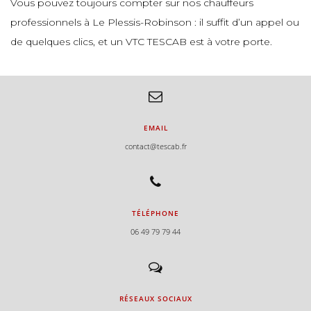
Vous pouvez toujours compter sur nos chauffeurs
professionnels à Le Plessis-Robinson : il suffit d’un appel ou
e
de quelques clics, et un VTC TESCAB est à votre porte.
e
e
EMAIL
e
contact@tescab.fr
e
TÉLÉPHONE
e
06 49 79 79 44
e
e
RÉSEAUX SOCIAUX