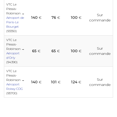
e
e
e
VTC Le
e
e
e
e
e
e
e
Plessis-
e
Robinson →
Sur
140
€
76
€
100
€
Aéroport de
commande
e
Paris-Le
Bourget
e
e
(93350)
e
e
e
e
e
e
e
VTC Le
e
e
Plessis-
Sur
Robinson →
65
€
65
€
100
€
e
Aéroport
commande
e
d'Orly
e
e
e
e
e
(94390)
e
e
e
VTC Le
e
Plessis-
e
Sur
Robinson →
140
€
101
€
124
€
Aéroport
commande
e
e
e
e
Roissy CDG
e
e
e
e
(95700)
e
e
e
e
e
e