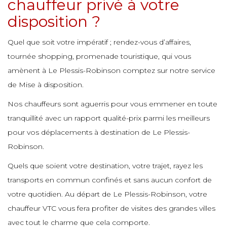
chauffeur privé à votre
e
disposition ?
e
e
e
e
e
Quel que soit votre impératif ; rendez-vous d’affaires,
e
tournée shopping, promenade touristique, qui vous
e
e
amènent à Le Plessis-Robinson comptez sur notre service
e
de Mise à disposition.
e
e
e
e
Nos chauffeurs sont aguerris pour vous emmener en toute
e
tranquillité avec un rapport qualité-prix parmi les meilleurs
e
e
pour vos déplacements à destination de Le Plessis-
e
e
Robinson.
e
e
e
Quels que soient votre destination, votre trajet, rayez les
transports en commun confinés et sans aucun confort de
e
e
e
votre quotidien. Au départ de Le Plessis-Robinson, votre
e
e
e
chauffeur VTC vous fera profiter de visites des grandes villes
e
avec tout le charme que cela comporte.