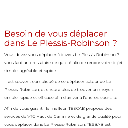
e
e
e
e
e
e
e
e
e
e
Besoin de vous déplacer
e
e
e
e
e
dans Le Plessis-Robinson ?
e
e
e
e
Vous devez vous déplacer à travers Le Plessis-Robinson ? Il
e
vous faut un prestataire de qualité afin de rendre votre trajet
e
e
e
e
simple, agréable et rapide.
e
e
e
Il est souvent compliqué de se déplacer autour de Le
e
e
Plessis-Robinson, et encore plus de trouver un moyen
e
simple, rapide et efficace afin d’arriver à l’endroit souhaité.
e
e
e
e
e
Afin de vous garantir le meilleur, TESCAB propose des
e
e
services de VTC Haut de Gamme et de grande qualité pour
e
vous déplacer dans Le Plessis-Robinson. TESBAB est
e