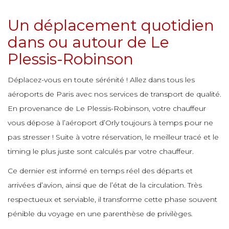
e
Un déplacement quotidien
e
e
e
e
dans ou autour de Le
e
e
Plessis-Robinson
e
e
e
e
Déplacez-vous en toute sérénité ! Allez dans tous les
e
e
e
aéroports de Paris avec nos services de transport de qualité.
e
e
En provenance de Le Plessis-Robinson, votre chauffeur
e
e
vous dépose à l’aéroport d’Orly toujours à temps pour ne
e
e
e
pas stresser ! Suite à votre réservation, le meilleur tracé et le
e
timing le plus juste sont calculés par votre chauffeur.
e
e
e
Ce dernier est informé en temps réel des départs et
e
e
arrivées d’avion, ainsi que de l’état de la circulation. Très
e
e
respectueux et serviable, il transforme cette phase souvent
e
e
pénible du voyage en une parenthèse de privilèges.
e
e
e