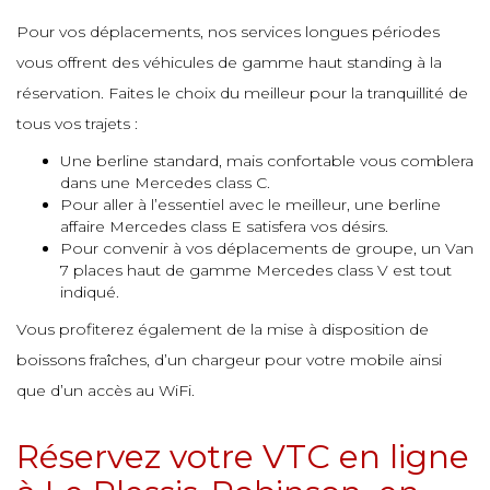
e
e
Pour vos déplacements, nos services longues périodes
e
vous offrent des véhicules de gamme haut standing à la
e
e
e
e
réservation. Faites le choix du meilleur pour la tranquillité de
e
e
tous vos trajets :
e
Une berline standard, mais confortable vous comblera
e
e
dans une Mercedes class C.
e
e
e
Pour aller à l’essentiel avec le meilleur, une berline
affaire Mercedes class E satisfera vos désirs.
e
Pour convenir à vos déplacements de groupe, un Van
e
7 places haut de gamme Mercedes class V est tout
e
e
indiqué.
e
e
e
Vous profiterez également de la mise à disposition de
e
boissons fraîches, d’un chargeur pour votre mobile ainsi
e
e
que d’un accès au WiFi.
e
e
e
e
Réservez votre VTC en ligne
e
e