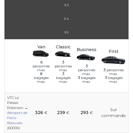
93
94
95
Van
Classic
Business
First
6
3
3
personnes
personnes
personnes
3
personnes
max.
max.
max.
max.
8
3
3
bagages
3
bagages
bagages
bagages
max.
max.
max.
max.
VTC Le
Plessis-
e
Robinson →
Sur
e
e
e
e
e
e
e
e
e
326
€
239
€
293
€
e
Aéroport de
commande
Paris-
Beauvais
(60000)