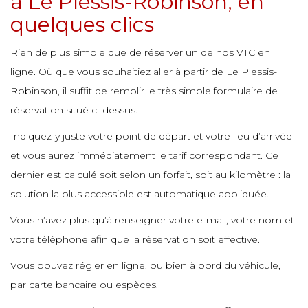
à Le Plessis-Robinson, en
e
quelques clics
e
e
e
e
Rien de plus simple que de réserver un de nos VTC en
e
e
ligne. Où que vous souhaitiez aller à partir de Le Plessis-
e
Robinson, il suffit de remplir le très simple formulaire de
e
e
e
e
réservation situé ci-dessus.
e
Indiquez-y juste votre point de départ et votre lieu d’arrivée
e
e
et vous aurez immédiatement le tarif correspondant. Ce
e
e
dernier est calculé soit selon un forfait, soit au kilomètre : la
e
solution la plus accessible est automatique appliquée.
e
e
Vous n’avez plus qu’à renseigner votre e-mail, votre nom et
e
votre téléphone afin que la réservation soit effective.
e
Vous pouvez régler en ligne, ou bien à bord du véhicule,
e
par carte bancaire ou espèces.
e
e