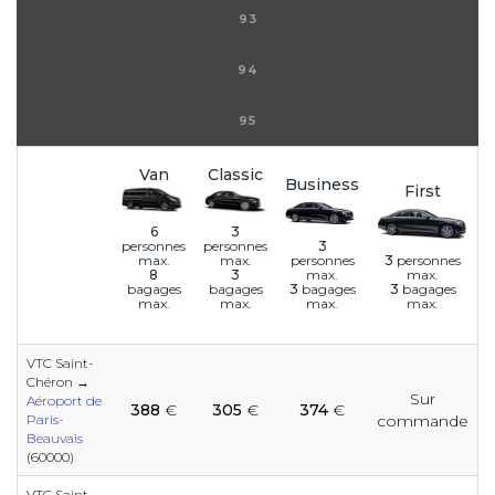
93
94
95
Van
Classic
Business
First
6
3
3
personnes
personnes
personnes
3
personnes
max.
max.
max.
max.
8
3
3
bagages
3
bagages
bagages
bagages
max.
max.
max.
max.
VTC Saint-
Chéron →
Sur
e
e
e
e
e
e
e
e
e
Aéroport de
388
€
305
€
374
€
e
e
Paris-
commande
Beauvais
(60000)
e
VTC Saint-