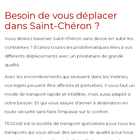
e
e
e
e
e
Besoin de vous déplacer
e
e
e
dans Saint-Chéron ?
e
e
e
e
e
e
Vous désirez traverser Saint-Chéron sans devoir en subir les
e
e
e
contraintes ? Écartez toutes les problématiques liées à vos
e
e
différents déplacements avec un prestataire de grande
e
e
e
e
qualité.
e
e
e
Avec les encombrements qui sévissent dans les Yvelines,
e
vos trajets peuvent être affectés et perturbés. Il vous faut un
e
e
e
e
e
mode de transport rapide et infaillible, mais aussi adapté à
e
e
e
votre besoin. Et qui vous assure d’arriver à destination en
e
toute sécurité sans faire l’impasse sur le confort.
e
e
e
e
e
e
TESCAB est la société de transport spécialisée pour tous les
e
e
transports qui vous alloue des services de qualité pour tous