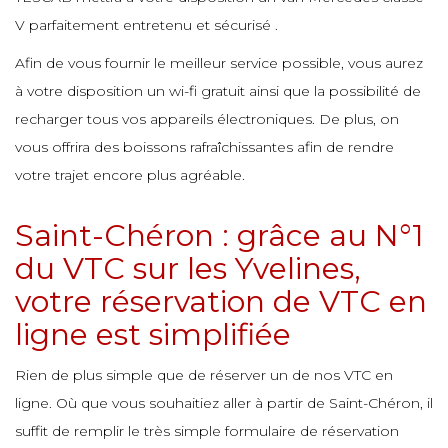
e
e
e
V parfaitement entretenu et sécurisé .
e
Afin de vous fournir le meilleur service possible, vous aurez
e
e
e
à votre disposition un wi-fi gratuit ainsi que la possibilité de
e
e
e
recharger tous vos appareils électroniques. De plus, on
e
vous offrira des boissons rafraîchissantes afin de rendre
e
votre trajet encore plus agréable.
e
e
e
e
Saint-Chéron : grâce au N°1
e
du VTC sur les Yvelines,
e
e
e
votre réservation de VTC en
e
ligne est simplifiée
e
Rien de plus simple que de réserver un de nos VTC en
e
e
ligne. Où que vous souhaitiez aller à partir de Saint-Chéron, il
suffit de remplir le très simple formulaire de réservation