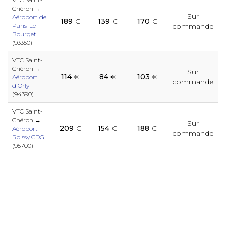
e
e
e
e
e
e
e
e
e
Chéron →
e
Sur
Aéroport de
189
€
139
€
170
€
Paris-Le
commande
e
Bourget
e
e
e
e
e
e
(93350)
e
e
e
VTC Saint-
e
Chéron →
Sur
114
€
84
€
103
€
Aéroport
e
commande
e
e
e
e
d'Orly
e
e
e
(94390)
e
e
e
VTC Saint-
Chéron →
Sur
209
€
154
€
188
€
e
e
Aéroport
e
e
e
commande
e
e
e
Roissy CDG
(95700)
e
e
e
e
e
e
e
e
e
e
e
e
e
e
e
e
e