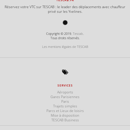
TESCAB.FR
Réservez votre VTC sur TESCAB : le leader des déplacements avec chauffeur
privé sur les Yvelines.
Copyright © 2019.
Tescab
.
Tous droits réservés.
Les mentions légales de TESCAB
SERVICES
Aéroports
Gares Parisiennes
Paris
Trajets simples
Parcs et Lieux de loisirs
Mise à disposition
TESCAB Business