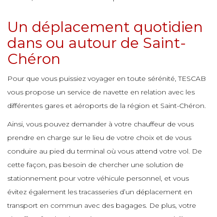
e
e
e
Un déplacement quotidien
e
e
e
e
e
dans ou autour de Saint-
e
e
Chéron
e
e
e
e
e
e
Pour que vous puissiez voyager en toute sérénité, TESCAB
e
vous propose un service de navette en relation avec les
e
différentes gares et aéroports de la région et Saint-Chéron.
e
e
e
e
e
Ainsi, vous pouvez demander à votre chauffeur de vous
prendre en charge sur le lieu de votre choix et de vous
e
e
conduire au pied du terminal où vous attend votre vol. De
e
e
e
e
cette façon, pas besoin de chercher une solution de
e
stationnement pour votre véhicule personnel, et vous
e
e
évitez également les tracasseries d’un déplacement en
e
e
e
transport en commun avec des bagages. De plus, votre
e
e