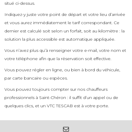
situé ci-dessus.
e
e
e
Indiquez-y juste votre point de départ et votre lieu d’arrivée
et vous aurez immédiatement le tarif correspondant. Ce
e
e
dernier est calculé soit selon un forfait, soit au kilomètre : la
e
solution la plus accessible est automatique appliquée.
Vous n’avez plus qu’à renseigner votre e-mail, votre nom et
e
e
votre téléphone afin que la réservation soit effective.
Vous pouvez régler en ligne, ou bien à bord du véhicule,
e
par carte bancaire ou espèces.
e
Vous pouvez toujours compter sur nos chauffeurs
professionnels à Saint-Chéron : il suffit d’un appel ou de
e
quelques clics, et un VTC TESCAB est à votre porte.