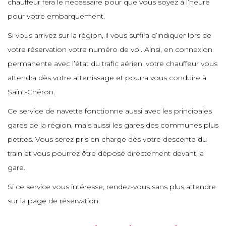
chauffeur fera le nécessaire pour que vous soyez à l’heure
e
e
pour votre embarquement.
e
e
e
Si vous arrivez sur la région, il vous suffira d’indiquer lors de
e
e
e
votre réservation votre numéro de vol. Ainsi, en connexion
e
permanente avec l’état du trafic aérien, votre chauffeur vous
e
e
e
attendra dès votre atterrissage et pourra vous conduire à
e
e
e
Saint-Chéron.
e
e
e
Ce service de navette fonctionne aussi avec les principales
e
gares de la région, mais aussi les gares des communes plus
e
e
e
petites. Vous serez pris en charge dès votre descente du
e
e
train et vous pourrez être déposé directement devant la
e
e
gare.
e
e
e
Si ce service vous intéresse, rendez-vous sans plus attendre
e
e
sur la page de réservation.
e
e
e
e
e