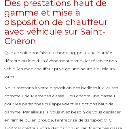
Des prestations haut de
e
gamme et mise à
e
e
disposition de chauffeur
e
e
e
e
e
avec véhicule sur Saint-
e
e
Chéron
e
e
e
e
e
Que ce soit pour faire du shopping, pour une journée
e
détente ou lors d'un évènement particulier réservez nos
e
e
véhicules avec chauffeur privé de une heure à plusieurs
e
e
e
e
jours.
Nous mettons à votre disposition des berlines luxueuses
e
e
e
comme une Mercedes classe C ou encore une classe E
e
e
e
pour les personnes qui apprécient les options haut de
e
gamme. Par ailleurs, si vous avez besoin de vous déplacer
e
e
en famille ou en groupe, l’entreprise de transport VTC
e
e
e
TESCAB mettra à votre disposition un van Mercedes classe