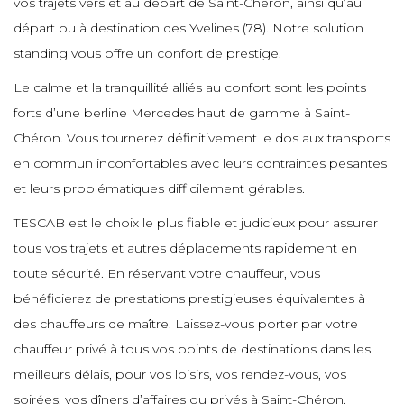
vos trajets vers et au départ de Saint-Chéron, ainsi qu’au
e
e
e
e
e
e
départ ou à destination des Yvelines (78). Notre solution
e
e
standing vous offre un confort de prestige.
e
e
Le calme et la tranquillité alliés au confort sont les points
e
e
e
e
e
forts d’une berline Mercedes haut de gamme à Saint-
e
Chéron. Vous tournerez définitivement le dos aux transports
e
e
e
en commun inconfortables avec leurs contraintes pesantes
e
et leurs problématiques difficilement gérables.
e
e
e
e
e
TESCAB est le choix le plus fiable et judicieux pour assurer
e
e
tous vos trajets et autres déplacements rapidement en
e
e
toute sécurité. En réservant votre chauffeur, vous
e
e
e
e
e
bénéficierez de prestations prestigieuses équivalentes à
e
des chauffeurs de maître. Laissez-vous porter par votre
e
e
chauffeur privé à tous vos points de destinations dans les
e
e
e
e
e
meilleurs délais, pour vos loisirs, vos rendez-vous, vos
e
soirées, vos dîners d’affaires ou privés à Saint-Chéron.