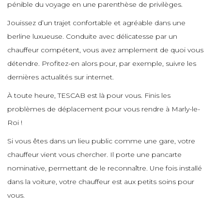
e
pénible du voyage en une parenthèse de privilèges.
e
e
e
e
e
Jouissez d’un trajet confortable et agréable dans une
e
berline luxueuse. Conduite avec délicatesse par un
e
e
chauffeur compétent, vous avez amplement de quoi vous
e
e
e
e
détendre. Profitez-en alors pour, par exemple, suivre les
e
dernières actualités sur internet.
e
e
À toute heure, TESCAB est là pour vous. Finis les
e
e
e
e
problèmes de déplacement pour vous rendre à Marly-le-
e
e
Roi !
e
e
Si vous êtes dans un lieu public comme une gare, votre
e
e
chauffeur vient vous chercher. Il porte une pancarte
e
e
e
nominative, permettant de le reconnaître. Une fois installé
e
dans la voiture, votre chauffeur est aux petits soins pour
e
e
e
e
vous.
e
e
e