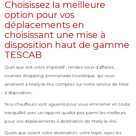
e
Choisissez la meilleure
e
e
e
e
option pour vos
déplacements en
e
e
e
choisissant une mise à
e
e
e
e
disposition haut de gamme
e
e
e
TESCAB
e
e
e
e
Quel que soit votre impératif ; rendez-vous d’affaires,
e
tournée shopping, promenade touristique, qui vous
e
e
e
amènent à Marly-le-Roi comptez sur notre service de Mise
e
e
e
à disposition.
e
Nos chauffeurs sont aguerris pour vous emmener en toute
e
e
e
tranquillité avec un rapport qualité-prix parmi les meilleurs
e
e
e
e
pour vos déplacements à destination de Marly-le-Roi.
e
e
Quels que soient votre destination, votre trajet, rayez les
e