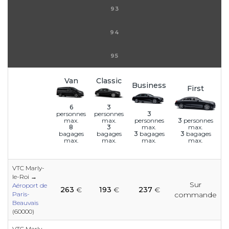
93
94
95
Van
Classic
Business
First
6
3
3
personnes
personnes
personnes
3
personnes
max.
max.
max.
max.
8
3
3
bagages
3
bagages
bagages
bagages
max.
max.
max.
max.
VTC Marly-
le-Roi →
e
Sur
e
e
e
e
e
e
e
e
e
e
Aéroport de
263
€
193
€
237
€
Paris-
commande
Beauvais
(60000)
e
e
e
VTC Marly-