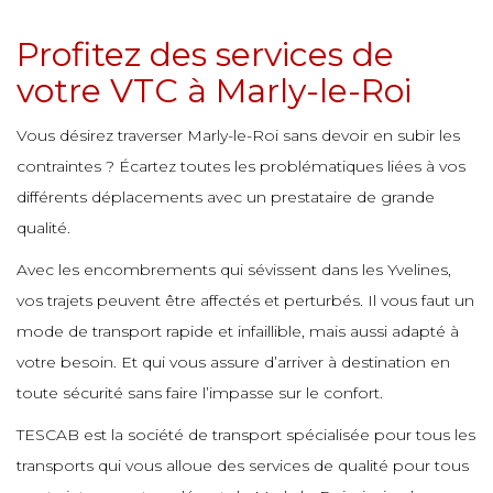
e
e
e
e
e
Profitez des services de
e
e
e
votre VTC à Marly-le-Roi
e
e
e
e
e
e
Vous désirez traverser Marly-le-Roi sans devoir en subir les
e
e
e
contraintes ? Écartez toutes les problématiques liées à vos
différents déplacements avec un prestataire de grande
e
e
e
e
e
e
qualité.
e
e
e
Avec les encombrements qui sévissent dans les Yvelines,
vos trajets peuvent être affectés et perturbés. Il vous faut un
e
e
e
e
e
e
mode de transport rapide et infaillible, mais aussi adapté à
e
e
e
votre besoin. Et qui vous assure d’arriver à destination en
toute sécurité sans faire l’impasse sur le confort.
e
e
e
e
e
e
TESCAB est la société de transport spécialisée pour tous les
e
e
e
transports qui vous alloue des services de qualité pour tous
e