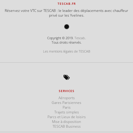
TESCAB.FR
Réservez votre VTC sur TESCAB : le leader des déplacements avec chauffeur
privé sur les Yvelines.
Copyright © 2019.
Tescab
.
Tous droits réservés.
Les mentions légales de TESCAB
SERVICES
Aéroports
Gares Parisiennes
Paris
Trajets simples
Parcs et Lieux de loisirs
Mise à disposition
TESCAB Business