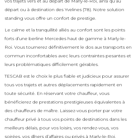
vos trajets vers et au départ de Marly-le-Roi, ainsi qu’au
e
e
e
e
départ ou à destination des Yvelines (78). Notre solution
e
e
e
standing vous offre un confort de prestige.
e
e
e
Le calme et la tranquillité alliés au confort sont les points
e
e
e
e
e
forts d’une berline Mercedes haut de gamme à Marly-le-
e
Roi. Vous tournerez définitivement le dos aux transports en
e
e
e
commun inconfortables avec leurs contraintes pesantes et
e
leurs problématiques difficilement gérables.
e
e
e
e
TESCAB est le choix le plus fiable et judicieux pour assurer
e
e
e
tous vos trajets et autres déplacements rapidement en
e
e
toute sécurité. En réservant votre chauffeur, vous
e
e
e
e
bénéficierez de prestations prestigieuses équivalentes à
e
e
des chauffeurs de maître. Laissez-vous porter par votre
e
e
chauffeur privé à tous vos points de destinations dans les
e
e
e
e
meilleurs délais, pour vos loisirs, vos rendez-vous, vos
e
e
soirées, vos dîners d’affaires ou privés à Marly-le-Roi.