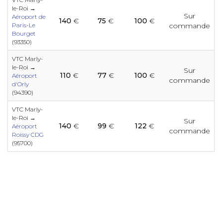
e
e
e
e
e
e
e
e
le-Roi →
Sur
Aéroport de
140
€
75
€
100
€
Paris-Le
commande
e
e
Bourget
e
e
e
e
e
e
e
(93350)
e
e
VTC Marly-
le-Roi →
Sur
110
€
77
€
100
€
e
Aéroport
e
e
e
commande
e
e
e
d'Orly
e
e
e
(94390)
e
VTC Marly-
e
e
le-Roi →
Sur
e
140
€
99
€
122
€
e
e
Aéroport
e
e
e
commande
e
e
Roissy CDG
(95700)
e
e
e
e
e
e
e
e
e
e
e
e
e
e
e
e
e