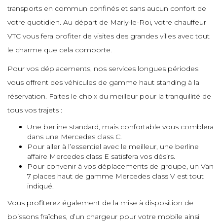
e
transports en commun confinés et sans aucun confort de
e
votre quotidien. Au départ de Marly-le-Roi, votre chauffeur
e
e
e
VTC vous fera profiter de visites des grandes villes avec tout
e
le charme que cela comporte.
e
e
Pour vos déplacements, nos services longues périodes
e
vous offrent des véhicules de gamme haut standing à la
e
e
réservation. Faites le choix du meilleur pour la tranquillité de
e
tous vos trajets :
e
e
Une berline standard, mais confortable vous comblera
e
dans une Mercedes class C.
e
Pour aller à l’essentiel avec le meilleur, une berline
affaire Mercedes class E satisfera vos désirs.
e
Pour convenir à vos déplacements de groupe, un Van
e
7 places haut de gamme Mercedes class V est tout
e
indiqué.
e
Vous profiterez également de la mise à disposition de
boissons fraîches, d’un chargeur pour votre mobile ainsi