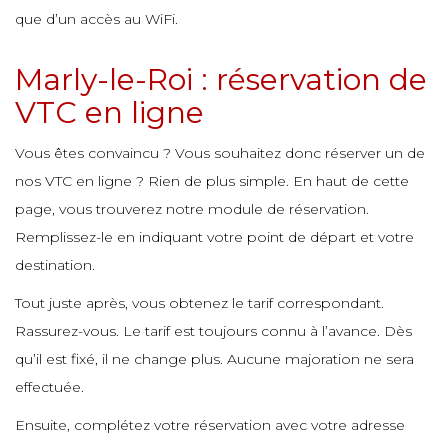
e
e
que d’un accès au WiFi.
e
Marly-le-Roi : réservation de
e
e
VTC en ligne
e
Vous êtes convaincu ? Vous souhaitez donc réserver un de
nos VTC en ligne ? Rien de plus simple. En haut de cette
e
e
page, vous trouverez notre module de réservation.
Remplissez-le en indiquant votre point de départ et votre
destination.
Tout juste après, vous obtenez le tarif correspondant.
Rassurez-vous. Le tarif est toujours connu à l’avance. Dès
qu’il est fixé, il ne change plus. Aucune majoration ne sera
effectuée.
Ensuite, complétez votre réservation avec votre adresse