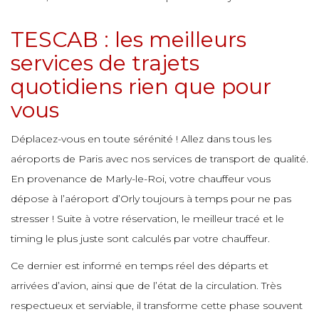
e
e
e
e
e
TESCAB : les meilleurs
e
e
e
services de trajets
e
e
quotidiens rien que pour
e
e
e
e
e
e
vous
e
e
Déplacez-vous en toute sérénité ! Allez dans tous les
e
e
e
e
aéroports de Paris avec nos services de transport de qualité.
e
e
En provenance de Marly-le-Roi, votre chauffeur vous
dépose à l’aéroport d’Orly toujours à temps pour ne pas
e
e
e
e
e
stresser ! Suite à votre réservation, le meilleur tracé et le
e
e
timing le plus juste sont calculés par votre chauffeur.
Ce dernier est informé en temps réel des départs et
e
e
e
e
e
e
arrivées d’avion, ainsi que de l’état de la circulation. Très
respectueux et serviable, il transforme cette phase souvent
e