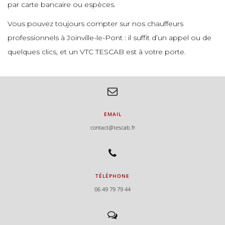
par carte bancaire ou espèces.
e
Vous pouvez toujours compter sur nos chauffeurs
professionnels à Joinville-le-Pont : il suffit d’un appel ou de
quelques clics, et un VTC TESCAB est à votre porte.
e
EMAIL
e
contact@tescab.fr
TÉLÉPHONE
e
06 49 79 79 44