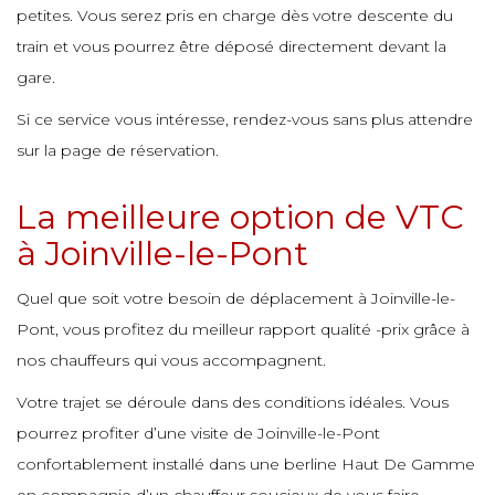
petites. Vous serez pris en charge dès votre descente du
e
e
e
train et vous pourrez être déposé directement devant la
e
e
e
gare.
e
Si ce service vous intéresse, rendez-vous sans plus attendre
e
e
e
sur la page de réservation.
e
e
e
e
La meilleure option de VTC
e
e
à Joinville-le-Pont
e
e
e
e
e
Quel que soit votre besoin de déplacement à Joinville-le-
e
e
Pont, vous profitez du meilleur rapport qualité -prix grâce à
nos chauffeurs qui vous accompagnent.
e
e
e
e
Votre trajet se déroule dans des conditions idéales. Vous
e
e
e
pourrez profiter d’une visite de Joinville-le-Pont
confortablement installé dans une berline Haut De Gamme
e
e