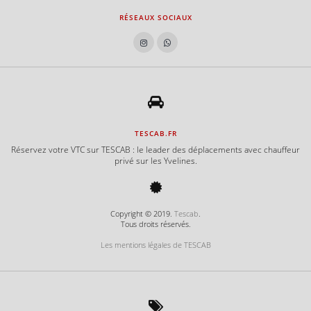
e
RÉSEAUX SOCIAUX
TESCAB.FR
Réservez votre VTC sur TESCAB : le leader des déplacements avec chauffeur
privé sur les Yvelines.
Copyright © 2019.
Tescab
.
Tous droits réservés.
Les mentions légales de TESCAB