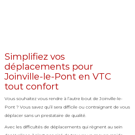
e
e
e
e
e
e
e
e
e
e
e
e
e
e
e
e
Simplifiez vos
e
e
e
déplacements pour
e
e
e
e
Joinville-le-Pont en VTC
e
e
e
tout confort
e
e
e
Vous souhaitez vous rendre à l’autre bout de Joinville-le-
e
e
e
e
Pont ? Vous savez qu’il sera difficile ou contraignant de vous
e
e
déplacer sans un prestataire de qualité.
e
e
e
Avec les difficultés de déplacements qui règnent au sein
e
e
e