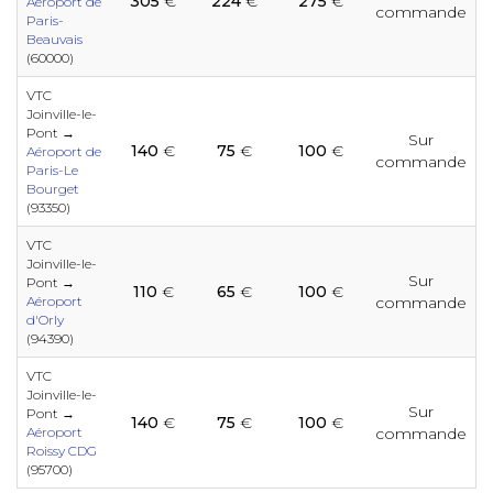
305
€
224
€
275
€
Aéroport de
commande
Paris-
Beauvais
(60000)
e
e
e
e
e
VTC
e
e
e
e
e
e
Joinville-le-
Pont →
Sur
140
€
75
€
100
€
e
Aéroport de
commande
e
e
e
Paris-Le
Bourget
e
(93350)
e
e
e
e
e
e
VTC
e
e
Joinville-le-
e
e
Sur
Pont →
110
€
65
€
100
€
e
Aéroport
commande
e
d'Orly
e
e
e
(94390)
e
e
e
e
e
e
VTC
Joinville-le-
e
Sur
e
Pont →
140
€
75
€
100
€
Aéroport
commande
e
e
e
Roissy CDG
e
e
e
e
e
(95700)
e