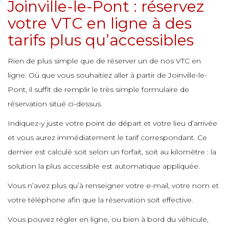
e
Joinville-le-Pont : réservez
e
e
votre VTC en ligne à des
tarifs plus qu’accessibles
e
e
e
e
Rien de plus simple que de réserver un de nos VTC en
e
ligne. Où que vous souhaitiez aller à partir de Joinville-le-
e
e
Pont, il suffit de remplir le très simple formulaire de
e
réservation situé ci-dessus.
e
e
Indiquez-y juste votre point de départ et votre lieu d’arrivée
e
et vous aurez immédiatement le tarif correspondant. Ce
e
dernier est calculé soit selon un forfait, soit au kilomètre : la
solution la plus accessible est automatique appliquée.
e
e
e
Vous n’avez plus qu’à renseigner votre e-mail, votre nom et
e
votre téléphone afin que la réservation soit effective.
e
Vous pouvez régler en ligne, ou bien à bord du véhicule,
e