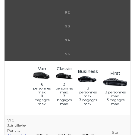
92
93
94
95
Van
Classic
Business
First
6
3
3
personnes
personnes
personnes
3
personnes
max.
max.
max.
max.
8
3
3
bagages
3
bagages
bagages
bagages
max.
max.
max.
max.
VTC
Joinville-le-
e
e
e
e
Pont →
Sur
e
e
e
e
e
e
e