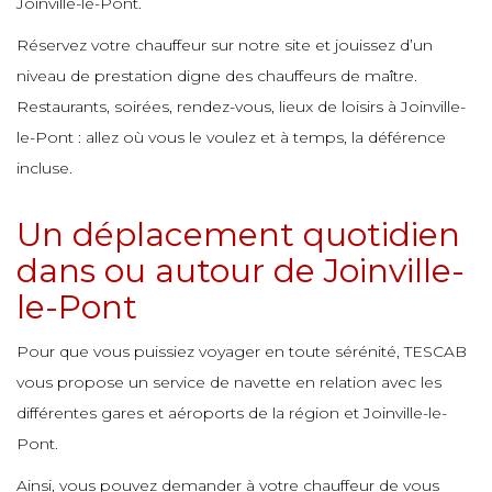
e
e
Joinville-le-Pont.
e
e
e
e
Réservez votre chauffeur sur notre site et jouissez d’un
e
niveau de prestation digne des chauffeurs de maître.
e
e
e
Restaurants, soirées, rendez-vous, lieux de loisirs à Joinville-
le-Pont : allez où vous le voulez et à temps, la déférence
e
e
e
e
e
incluse.
e
e
e
Un déplacement quotidien
e
e
e
e
dans ou autour de Joinville-
e
e
le-Pont
e
e
e
e
Pour que vous puissiez voyager en toute sérénité, TESCAB
e
e
vous propose un service de navette en relation avec les
e
e
e
différentes gares et aéroports de la région et Joinville-le-
e
e
Pont.
e
e
e
Ainsi, vous pouvez demander à votre chauffeur de vous