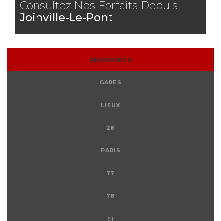
Consultez Nos Forfaits Depuis
Joinville-Le-Pont
AÉROPORTS
GARES
LIEUX
28
PARIS
77
78
91