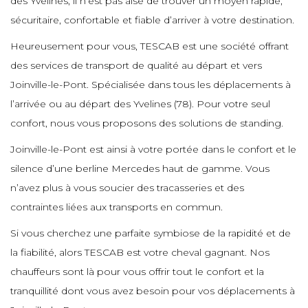
des Yvelines, il n’est pas aisé de trouver un moyen rapide,
e
e
e
sécuritaire, confortable et fiable d’arriver à votre destination.
e
e
Heureusement pour vous, TESCAB est une société offrant
e
e
e
e
des services de transport de qualité au départ et vers
e
e
e
Joinville-le-Pont. Spécialisée dans tous les déplacements à
e
l’arrivée ou au départ des Yvelines (78). Pour votre seul
e
e
e
confort, nous vous proposons des solutions de standing.
e
e
e
e
Joinville-le-Pont est ainsi à votre portée dans le confort et le
e
silence d’une berline Mercedes haut de gamme. Vous
e
e
e
n’avez plus à vous soucier des tracasseries et des
e
e
e
contraintes liées aux transports en commun.
e
e
e
Si vous cherchez une parfaite symbiose de la rapidité et de
e
e
e
la fiabilité, alors TESCAB est votre cheval gagnant. Nos
e
e
chauffeurs sont là pour vous offrir tout le confort et la
e
e
e
tranquillité dont vous avez besoin pour vos déplacements à