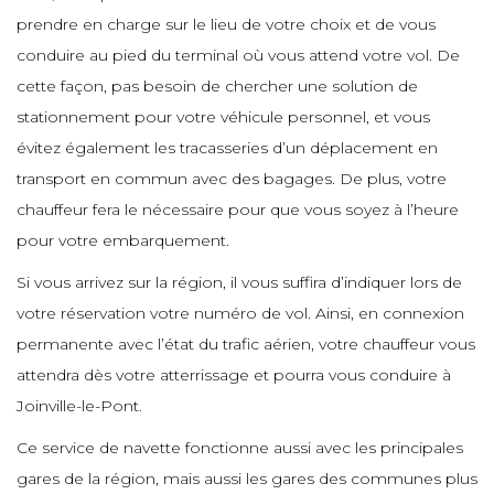
e
e
e
prendre en charge sur le lieu de votre choix et de vous
e
e
conduire au pied du terminal où vous attend votre vol. De
e
e
cette façon, pas besoin de chercher une solution de
e
e
e
stationnement pour votre véhicule personnel, et vous
e
e
e
évitez également les tracasseries d’un déplacement en
e
transport en commun avec des bagages. De plus, votre
e
e
e
chauffeur fera le nécessaire pour que vous soyez à l’heure
e
e
pour votre embarquement.
e
e
Si vous arrivez sur la région, il vous suffira d’indiquer lors de
e
e
votre réservation votre numéro de vol. Ainsi, en connexion
e
e
e
permanente avec l’état du trafic aérien, votre chauffeur vous
e
attendra dès votre atterrissage et pourra vous conduire à
e
Joinville-le-Pont.
e
e
e
e
Ce service de navette fonctionne aussi avec les principales
e
e
gares de la région, mais aussi les gares des communes plus
e