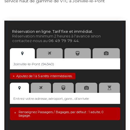
service haut de gamme de VTC à Joinville-le-Pont
Réservation en ligne. Tarif fixe et immédiat.
Réservation minimum 2 heures à l'avance sinon
contactez-nous au
06 49 79 79 44
.
Ajoutez de 1 à 5 arrêts intermédiaires.
+
Renseignez Passagers / Bagages, par défaut : 1 adulte, 0
+
bagage.