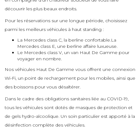
en compagnie d’un chauffeur soucieux de vous faire
e
e
e
e
découvrir les plus beaux endroits.
e
Pour les réservations sur une longue période, choisissez
e
e
e
e
parmi les meilleurs véhicules à haut standing :
e
e
La Mercedes class C, la berline confortable.La
e
Mercedes class E, une berline affaire luxueuse.
Le Mercedes class V, un van Haut De Gamme pour
e
e
voyager en nombre.
e
e
e
e
Nos véhicules Haut De Gamme vous offrent une connexion
Wi-Fi, un point de rechargement pour les mobiles, ainsi que
e
e
e
des boissons pour vous désaltérer.
e
e
e
Dans le cadre des obligations sanitaires liée au COVID-19,
tous les véhicules sont dotés de masques de protection et
e
e
de gels hydro-alcoolique. Un soin particulier est apporté à la
e
désinfection complète des véhicules.
e
e